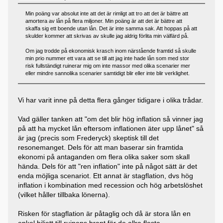
Min poäng var absolut inte att det är rimligt att tro att det är bättre att
amortera av lån på flera miljoner. Min poäng är att det är bättre att
skaffa sig ett boende utan lån. Det är inte samma sak. Att hoppas på att
skulder kommer att skrivas av skulle jag aldrig förlita min välfärd på.
Om jag trodde på ekonomisk krasch inom närstående framtid så skulle
min prio nummer ett vara att se till att jag inte hade lån som med stor
risk fullständigt ruinerar mig om inte massor med olika scenarier mer
eller mindre sannolika scenarier samtidigt blir eller inte blir verklighet.
Vi har varit inne på detta flera gånger tidigare i olika trådar.
Vad gäller tanken att "om det blir hög inflation så vinner jag
på att ha mycket lån eftersom inflationen äter upp lånet" så
är jag (precis som Frederyck) skeptisk till det
resonemanget. Dels för att man baserar sin framtida
ekonomi på antaganden om flera olika saker som skall
hända. Dels för att "ren inflation" inte på något sätt är det
enda möjliga scenariot. Ett annat är stagflation, dvs hög
inflation i kombination med recession och hög arbetslöshet
(vilket håller tillbaka lönerna).
Risken för stagflation är påtaglig och då är stora lån en
enkel biljett till ruinens brant för de allra flesta.