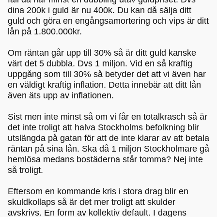
dina 200k i guld är nu 400k. Du kan då sälja ditt
guld och göra en engångsamortering och vips är ditt
lån på 1.800.000kr.
Om räntan går upp till 30% så är ditt guld kanske
värt det 5 dubbla. Dvs 1 miljon. Vid en så kraftig
uppgång som till 30% så betyder det att vi även har
en väldigt kraftig inflation. Detta innebär att ditt lån
även äts upp av inflationen.
Sist men inte minst så om vi får en totalkrasch så är
det inte troligt att halva Stockholms befolkning blir
utslängda på gatan för att de inte klarar av att betala
räntan på sina lån. Ska då 1 miljon Stockholmare gå
hemlösa medans bostäderna står tomma? Nej inte
så troligt.
Eftersom en kommande kris i stora drag blir en
skuldkollaps så är det mer troligt att skulder
avskrivs. En form av kollektiv default. I dagens