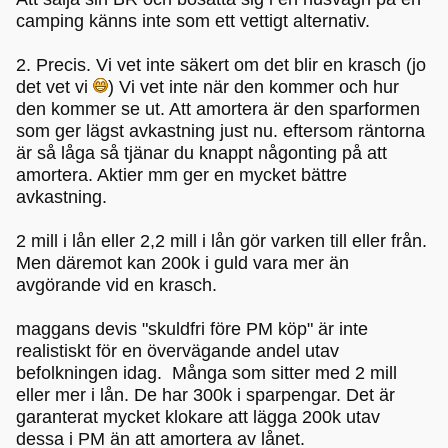
camping känns inte som ett vettigt alternativ.
2. Precis. Vi vet inte säkert om det blir en krasch (jo
det vet vi
) Vi vet inte när den kommer och hur
den kommer se ut. Att amortera är den sparformen
som ger lägst avkastning just nu. eftersom räntorna
är så låga så tjänar du knappt någonting på att
amortera. Aktier mm ger en mycket bättre
avkastning.
2 mill i lån eller 2,2 mill i lån gör varken till eller från.
Men däremot kan 200k i guld vara mer än
avgörande vid en krasch.
maggans devis "skuldfri före PM köp" är inte
realistiskt för en övervägande andel utav
befolkningen idag. Många som sitter med 2 mill
eller mer i lån. De har 300k i sparpengar. Det är
garanterat mycket klokare att lägga 200k utav
dessa i PM än att amortera av lånet.