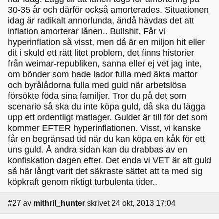
30-35 år och därför också amorterades. Situationen
idag är radikalt annorlunda, ändå hävdas det att
inflation amorterar lånen.. Bullshit. Får vi
hyperinflation så visst, men då är en miljon hit eller
dit i skuld ett rätt litet problem, det finns historier
från weimar-republiken, sanna eller ej vet jag inte,
om bönder som hade lador fulla med äkta mattor
och byrålådorna fulla med guld när arbetslösa
försökte föda sina familjer. Tror du på det som
scenario så ska du inte köpa guld, då ska du lägga
upp ett ordentligt matlager. Guldet är till för det som
kommer EFTER hyperinflationen. Visst, vi kanske
får en begränsad tid när du kan köpa en kåk för ett
uns guld. Å andra sidan kan du drabbas av en
konfiskation dagen efter. Det enda vi VET är att guld
så här långt varit det säkraste sättet att ta med sig
köpkraft genom riktigt turbulenta tider..
#27
av
mithril_hunter
skrivet 24 okt, 2013 17:04