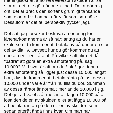
meningslöst att amortera eftersom skulden är så
stor att det inte gör någon skillnad. Detta gör mig
ont, det är precis den sortens grumligt tänkande
som gjort att vi hamnat där vi är som samhälle.
Dessutom är det fel perspektiv (tycker jag).
Det sätt jag försöker beskriva amortering för
lånenarkomanerna är så här: antag att du har en
skuld som du kommer att betala av på under en stor
del av ditt liv. Oavsett hur du gör kommer du att
gneta med den i åratal. På vilket sätt blir det då
"bättre" att göra en extra amortering på, säg
10.000? Mitt svar är att om du *inte* gör denna
extra amortering så ligger just dessa 10.000 längst
bort, dvs du kommer att betala ränta på just dessa
10.000 under varje år från nu tills du dör. Summan
av dessa räntor är normalt mer än de 10.000 i sig.
Det gör att valet står mellan att lägga 10.000 på att
lösa den delen av skulden eller att lägga 10.000 på
att betala räntan på den delen av skulden som
sedan efteråt ändå finns kvar. Om man har