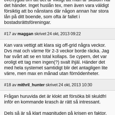
det händer. Inget huslån tex, men även vara väldigt
försiktig att bo nånstans där någon annan har stora
lån på ditt boende, som ofta är fallet i
bostadsrättsföreningar.
#17
av
maggan
skrivet 24 okt, 2013 09:22
Kan vara vettigt att klara sig off-grid några veckor.
Dvs mat och värme för 2-3 veckor borde räcka. Jag
har svårt att se en total kollaps. Se cypern, det var
oroligt ett tag men ingen(?) svalt ihjäl. Händer det
med hela systemet samtidigt blir det antagligen lite
värre, men max en månad utan förnödenheter.
#18
av
mithril_hunter
skrivet 24 okt, 2013 10:30
Frågan huruvida det är klokt att försöka bli skuldfri
inför en kommande krasch är rätt så intressant.
Dels så är så klart magnituden på krisen en faktor.