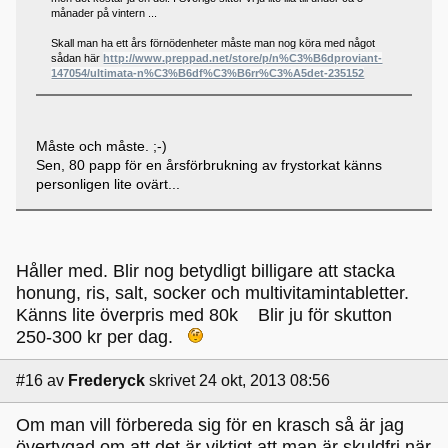
månader på vintern ...
Skall man ha ett års förnödenheter måste man nog köra med något
sådan här
http://www.preppad.net/store/p/n%C3%B6dproviant-
147054/ultimata-n%C3%B6df%C3%B6rr%C3%A5det-235152
Måste och måste. ;-)
Sen, 80 papp för en årsförbrukning av frystorkat känns
personligen lite ovärt...
Håller med. Blir nog betydligt billigare att stacka
honung, ris, salt, socker och multivitamintabletter.
Känns lite överpris med 80k Blir ju för skutton
250-300 kr per dag.
#16
av
Frederyck
skrivet 24 okt, 2013 08:56
Om man vill förbereda sig för en krasch så är jag
övertygad om att det är viktigt att man är skuldfri när