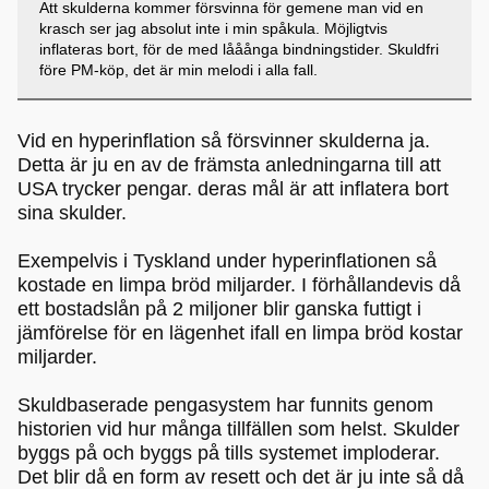
Att skulderna kommer försvinna för gemene man vid en
krasch ser jag absolut inte i min spåkula. Möjligtvis
inflateras bort, för de med lååånga bindningstider. Skuldfri
före PM-köp, det är min melodi i alla fall.
Vid en hyperinflation så försvinner skulderna ja.
Detta är ju en av de främsta anledningarna till att
USA trycker pengar. deras mål är att inflatera bort
sina skulder.
Exempelvis i Tyskland under hyperinflationen så
kostade en limpa bröd miljarder. I förhållandevis då
ett bostadslån på 2 miljoner blir ganska futtigt i
jämförelse för en lägenhet ifall en limpa bröd kostar
miljarder.
Skuldbaserade pengasystem har funnits genom
historien vid hur många tillfällen som helst. Skulder
byggs på och byggs på tills systemet imploderar.
Det blir då en form av resett och det är ju inte så då