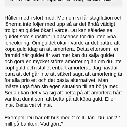
Håller med i stort med. Men om vi får stagflation och
lönerna inte följer med upp så är det ändå väldigt
troligt att guldet ökar i värde. Du kan således se
guldet som substitut in abscense för din uteblivna
löneökning. Om guldet ökar i värde är det bättre att
köpa guld idag än att amortera. Detta eftersom i en
framtid när guldet är värt mer kan du sälja guldet
och göra en mycket större amortering än om du inte
köpt guld och istället enbart amorterat. Jag hävdar
bara att det går inte att säkert säga att amortering är
för alla prio ett och det bästa alternativet. Man
måste utgå från sin egen situation till att börja med.
Sedan kan det visa sig att betta på att amortera hårt
var lika dumt som att betta på att köpa guld. Eller
inte. Detta vet vi inte.
Exempel: Du har ett hus med 2 mill i lån. Du har 2,1
mill på banken. Vad göra?