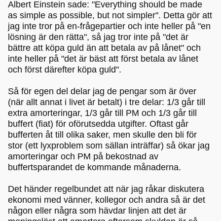
Albert Einstein sade: "Everything should be made
as simple as possible, but not simpler". Detta gör att
jag inte tror på en-frågepartier och inte heller på "en
lösning är den rätta", så jag tror inte på "det är
bättre att köpa guld än att betala av på lånet" och
inte heller på "det är bäst att först betala av lånet
och först därefter köpa guld".
Så för egen del delar jag de pengar som är över
(när allt annat i livet är betalt) i tre delar: 1/3 går till
extra amorteringar, 1/3 går till PM och 1/3 går till
buffert (fiat) för oförutsedda utgifter. Oftast går
bufferten åt till olika saker, men skulle den bli för
stor (ett lyxproblem som sällan inträffar) så ökar jag
amorteringar och PM på bekostnad av
buffertsparandet de kommande månaderna.
Det händer regelbundet att när jag råkar diskutera
ekonomi med vänner, kollegor och andra så är det
någon eller några som hävdar linjen att det är