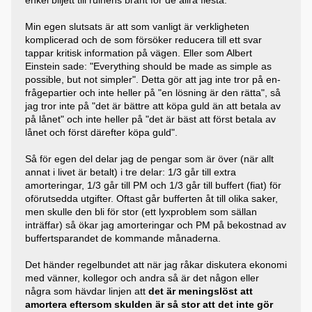
Min egen slutsats är att som vanligt är verkligheten
komplicerad och de som försöker reducera till ett svar
tappar kritisk information på vägen. Eller som Albert
Einstein sade: "Everything should be made as simple as
possible, but not simpler". Detta gör att jag inte tror på en-
frågepartier och inte heller på "en lösning är den rätta", så
jag tror inte på "det är bättre att köpa guld än att betala av
på lånet" och inte heller på "det är bäst att först betala av
lånet och först därefter köpa guld".
Så för egen del delar jag de pengar som är över (när allt
annat i livet är betalt) i tre delar: 1/3 går till extra
amorteringar, 1/3 går till PM och 1/3 går till buffert (fiat) för
oförutsedda utgifter. Oftast går bufferten åt till olika saker,
men skulle den bli för stor (ett lyxproblem som sällan
inträffar) så ökar jag amorteringar och PM på bekostnad av
buffertsparandet de kommande månaderna.
Det händer regelbundet att när jag råkar diskutera ekonomi
med vänner, kollegor och andra så är det någon eller
några som hävdar linjen att
det är meningslöst att
amortera eftersom skulden är så stor att det inte gör