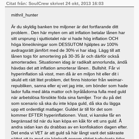
Citat från: SoulCrew skrivet 24 okt, 2013 16:03
mithril_hunter
Är du skyldig banken tre miljoner är det fortfarande ditt
problem.. Den här myten om att inflation betalar lånen har
sitt ursprung i sjuttiotalet när vi hade hög inflation OCH
höga löneökningar som DESSUTOM hjälptes av 100%
avdragsrätt jämfört med de 30% vi har idag. Lägg till att
lånen togs för amortering på 30-35 år och därför också
amorterades. Situationen idag är radikalt annorlunda, ändå
hävdas det att inflation amorterar lånen.. Bullshit. Får vi
hyperinflation så visst, men då är en miljon hit eller dit i
skuld ett rätt litet problem, det finns historier från weimar-
republiken, sanna eller ej vet jag inte, om bönder som hade
lador fulla med äkta mattor och byrålådorna fulla med guld
när arbetslösa försökte föda sina familjer. Tror du på det
som scenario så ska du inte köpa guld, då ska du lägga
upp ett ordentligt matlager. Guldet är till för det som
kommer EFTER hyperinflationen. Visst, vi kanske får en
begränsad tid när du kan köpa en kåk för ett uns guld. Å
andra sidan kan du drabbas av en konfiskation dagen efter.
Det enda vi VET är att guld så här långt varit det säkraste
sättet att ta med sig köpkraft genom riktigt turbulenta tider..