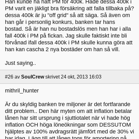
Han kunde ha haft PM för 400k. Hade dessa 400k i
PM varit en jäkligt bra försäkring att falla tillbaka på?
dessa 400k är ju "off grid" så att säga. Så även om
han går i personlig konkurs, banken tar hans
bostad. Så är han nu bostadslös men han har i alla
fall 400k i PM på fickan. Jag skulle faktiskt inte bli
förvånad ifall dessa 400k i PM skulle kunna göra att
han kan cascha 2 nya bostäder om han så vill.
Just saying..
#26
av
SoulCrew
skrivet 24 okt, 2013 16:03
mithril_hunter
Är du skyldig banken tre miljoner är det fortfarande
ditt problem.. Den här myten om att inflation betalar
lånen har sitt ursprung i sjuttiotalet när vi hade hög
inflation OCH höga löneökningar som DESSUTOM
hjälptes av 100% avdragsrätt jämfört med de 30% vi
har idag. Lägg till att lånen togs för amortering på