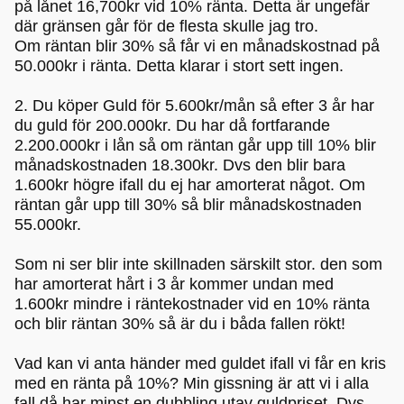
på lånet 16,700kr vid 10% ränta. Detta är ungefär
där gränsen går för de flesta skulle jag tro.
Om räntan blir 30% så får vi en månadskostnad på
50.000kr i ränta. Detta klarar i stort sett ingen.
2. Du köper Guld för 5.600kr/mån så efter 3 år har
du guld för 200.000kr. Du har då fortfarande
2.200.000kr i lån så om räntan går upp till 10% blir
månadskostnaden 18.300kr. Dvs den blir bara
1.600kr högre ifall du ej har amorterat något. Om
räntan går upp till 30% så blir månadskostnaden
55.000kr.
Som ni ser blir inte skillnaden särskilt stor. den som
har amorterat hårt i 3 år kommer undan med
1.600kr mindre i räntekostnader vid en 10% ränta
och blir räntan 30% så är du i båda fallen rökt!
Vad kan vi anta händer med guldet ifall vi får en kris
med en ränta på 10%? Min gissning är att vi i alla
fall då har minst en dubbling utav guldpriset. Dvs