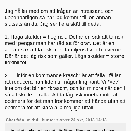
Jag håller med om att frågan är intressant, och
uppenbarligen så har jag kommit till en annan
slutsats än du. Jag ser flera skäl till detta.
1. Höga skulder = hög risk. Det är en sak att ta risk
med "pengar man har råd att förlora". Det är en
annan sak att ta risk med familjens liv och leverne.
Där är det låg risk som gäller. Låga skulder = större
flexibilitet.
2. "...inför en kommande krasch" är att falla i fällan
att reducera framtiden till någonting känt. Vi *vet*
inte om det blir en "krasch", och än mindre när den i
såfall skulle inträffa. Att ta låg risk innebär inte att
optimera för det man tror kommer att hända utan att
optimera för att klara alla möjliga utfall.
Citat från: mithril_hunter skrivet 24 okt, 2013 14:13
Att skaffa sig en hyresrätt är förmodligen ett av de bästa