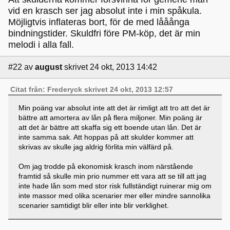
vid en krasch ser jag absolut inte i min spåkula.
Möjligtvis inflateras bort, för de med lååånga
bindningstider. Skuldfri före PM-köp, det är min
melodi i alla fall.
#22
av
august
skrivet 24 okt, 2013 14:42
Citat från: Frederyck skrivet 24 okt, 2013 12:57
Min poäng var absolut inte att det är rimligt att tro att det är
bättre att amortera av lån på flera miljoner. Min poäng är
att det är bättre att skaffa sig ett boende utan lån. Det är
inte samma sak. Att hoppas på att skulder kommer att
skrivas av skulle jag aldrig förlita min välfärd på.
Om jag trodde på ekonomisk krasch inom närstående
framtid så skulle min prio nummer ett vara att se till att jag
inte hade lån som med stor risk fullständigt ruinerar mig om
inte massor med olika scenarier mer eller mindre sannolika
scenarier samtidigt blir eller inte blir verklighet.