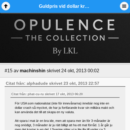
Guldpris vid dollar krasch - Ädelmetallforum
#15
av
machinshin
skrivet 24 okt, 2013 00:02
Citat från: alphadude skrivet 23 okt, 2013 22:57
Citat från: phat-cu-ru skrivet 17 okt, 2013 06:20
För USA som nationalstat (inte för innevånarna) innebär nog inte en
dollar crash så mycket, de har ju fortfarande kvar sin militära makt och
kan använda det till att skapa en ny valuta.
Att spara i mat är en bra ide, men att spara mer än för 3-månader är
nog onödigt, 3 månader är ju rätt billigt att ha ett mat förråd. 1 år går ju
men det kostar ju en del. I Sverige sitter vi ju lite illa till under ca 3