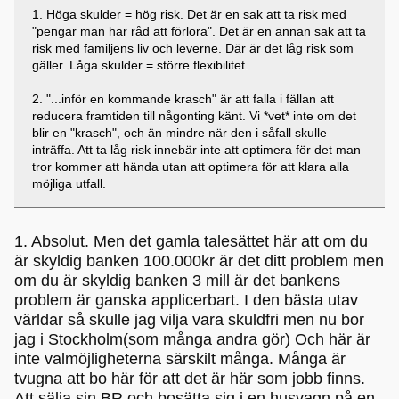
1. Höga skulder = hög risk. Det är en sak att ta risk med
"pengar man har råd att förlora". Det är en annan sak att ta
risk med familjens liv och leverne. Där är det låg risk som
gäller. Låga skulder = större flexibilitet.
2. "...inför en kommande krasch" är att falla i fällan att
reducera framtiden till någonting känt. Vi *vet* inte om det
blir en "krasch", och än mindre när den i såfall skulle
inträffa. Att ta låg risk innebär inte att optimera för det man
tror kommer att hända utan att optimera för att klara alla
möjliga utfall.
1. Absolut. Men det gamla talesättet här att om du
är skyldig banken 100.000kr är det ditt problem men
om du är skyldig banken 3 mill är det bankens
problem är ganska applicerbart. I den bästa utav
världar så skulle jag vilja vara skuldfri men nu bor
jag i Stockholm(som många andra gör) Och här är
inte valmöjligheterna särskilt många. Många är
tvugna att bo här för att det är här som jobb finns.
Att sälja sin BR och bosätta sig i en husvagn på en