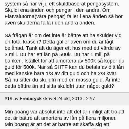
system så har vi ju ett skuldbaserat pengasystem.
Skuldi ena änden och pengar i den andra. Om
Fiatvalutorna(våra pengar) faller i ena änden så bör
även skulderna falla i den andra änden.
Så frågan är om det inte är bättre att ha skulder vid
en total krasch? Detta gäller även om du är lågt
belånad. Tänk att du äger ett hus med ett värde av
3 mill. Du har ett lån på 500k. Du har 1 mill på
banken. Istället för att amortera av 500k så köper du
guld för 500k. När så SHTF kan du betala av ditt lån
med kanske bara 1/3 av ditt guld och ha 2/3 kvar.
Så nu sitter du skuldfri med en massa guld. Är inte
detta bättre än att sitta skuldfri utan något guld?
#19
av
Frederyck
skrivet 24 okt, 2013 12:57
Min poäng var absolut inte att det är rimligt att tro att
det är bättre att amortera av lån på flera miljoner.
Min poäng är att det är bättre att skaffa sig ett