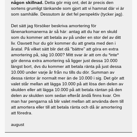
någon skillnad.
Detta gör mig ont, det är precis den
sortens grumligt tänkande som gjort att vi hamnat där vi är
som samhälle. Dessutom är det fel perspektiv (tycker jag).
Det sätt jag försöker beskriva amortering för
lånenarkomanerna är så här: antag att du har en skuld
som du kommer att betala av på under en stor del av ditt
liv. Oavsett hur du gör kommer du att gneta med den i
åratal. På vilket sätt blir det då "bättre" att göra en extra
amortering på, säg 10.000? Mitt svar är att om du *inte*
gör denna extra amortering så ligger just dessa 10.000
längst bort, dvs du kommer att betala ränta på just dessa
10.000 under varje år från nu tills du dör. Summan av
dessa räntor är normalt mer än de 10.000 i sig. Det gör att
valet står mellan att lägga 10.000 på att lösa den delen av
skulden eller att lägga 10.000 på att betala räntan på den
delen av skulden som sedan efteråt ändå finns kvar. Om
man har pengarna så blir valet mellan att använda dem till
att amortera eller till att betala ränta och då är amortering
att föredra.
august