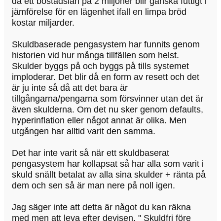
då ett bostadslån på 2 miljoner blir ganska futtigt i
jämförelse för en lägenhet ifall en limpa bröd
kostar miljarder.
Skuldbaserade pengasystem har funnits genom
historien vid hur många tillfällen som helst.
Skulder byggs på och byggs på tills systemet
imploderar. Det blir då en form av resett och det
är ju inte så då att det bara är
tillgångarna/pengarna som försvinner utan det är
även skulderna. Om det nu sker genom defaults,
hyperinflation eller något annat är olika. Men
utgången har alltid varit den samma.
Det har inte varit så när ett skuldbaserat
pengasystem har kollapsat så har alla som varit i
skuld snällt betalat av alla sina skulder + ränta på
dem och sen så är man nere på noll igen.
Jag säger inte att detta är något du kan räkna
med men att leva efter devisen. " Skuldfri före