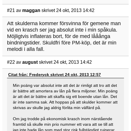
#21
av
maggan
skrivet 24 okt, 2013 14:42
Att skulderna kommer försvinna för gemene man
vid en krasch ser jag absolut inte i min spåkula.
Möjligtvis inflateras bort, för de med lååånga
bindningstider. Skuldfri före PM-köp, det är min
melodi i alla fall.
#22
av
august
skrivet 24 okt, 2013 14:42
Citat från: Frederyck skrivet 24 okt, 2013 12:57
Min poäng var absolut inte att det är rimligt att tro att det
är bättre att amortera av lån på flera miljoner. Min poäng
är att det är bättre att skaffa sig ett boende utan lån. Det
är inte samma sak. Att hoppas på att skulder kommer att
skrivas av skulle jag aldrig förlita min välfärd på.
Om jag trodde på ekonomisk krasch inom närstående
framtid så skulle min prio nummer ett vara att se till att
jag inte hade lån som med stor risk fullständigt ruinerar