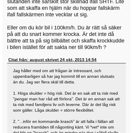
slutänden inte särskilt stor skillnad ifall SHTF. Lite
som att skaffa en hjälm när du hoppar fallskärm
ifall fallskärmen inte vecklar ut sig.
Eller om du kör bil i 100km/h. Du är rätt så säker
på att du snart kommer krocka. Är det inte då
bättre att ta på sig bilbältet och skaffa krockkudde
i bilen istället för att sakta ner till 90km/h ?
Citat från: august skrivet 24 okt, 2013 14:54
Jag håller med om att frågan är intressant, och
uppenbarligen så har jag kommit till en annan slutsats
än du. Jag ser flera skäl till detta.
1. Höga skulder = hög risk. Det är en sak att ta risk med
"pengar man har råd att förlora". Det är en annan sak att
ta risk med familjens liv och leverne. Där är det låg risk
som gäller. Låga skulder = större flexibilitet.
2. "...inför en kommande krasch" är att falla i fällan att
reducera framtiden till någonting känt. Vi *vet* inte om
det blir en "krasch", och än mindre när den i såfall skulle