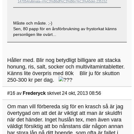
147054/ultimata-n%C3%B6df%C3%B6rr%C3%A5det-235152
Måste och måste. ;-)
Sen, 80 papp för en årsförbrukning av frystorkat känns
personligen lite ovärt...
Håller med. Blir nog betydligt billigare att stacka
honung, ris, salt, socker och multivitamintabletter.
Känns lite överpris med 80k Blir ju för skutton
250-300 kr per dag.
#16
av
Frederyck
skrivet 24 okt, 2013 08:56
Om man vill förbereda sig för en krasch så är jag
övertygad om att det är viktigt att man är skuldfri
när det händer. Inget huslån tex, men även vara
väldigt försiktig att bo nånstans där någon annan
har stora lån på ditt boende, som ofta är fallet i