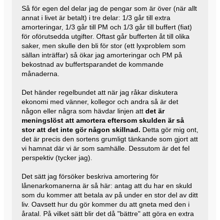
Så för egen del delar jag de pengar som är över (när allt
annat i livet är betalt) i tre delar: 1/3 går till extra
amorteringar, 1/3 går till PM och 1/3 går till buffert (fiat)
för oförutsedda utgifter. Oftast går bufferten åt till olika
saker, men skulle den bli för stor (ett lyxproblem som
sällan inträffar) så ökar jag amorteringar och PM på
bekostnad av buffertsparandet de kommande
månaderna.
Det händer regelbundet att när jag råkar diskutera
ekonomi med vänner, kollegor och andra så är det
någon eller några som hävdar linjen att
det är
meningslöst att amortera eftersom skulden är så
stor att det inte gör någon skillnad.
Detta gör mig ont,
det är precis den sortens grumligt tänkande som gjort att
vi hamnat där vi är som samhälle. Dessutom är det fel
perspektiv (tycker jag).
Det sätt jag försöker beskriva amortering för
lånenarkomanerna är så här: antag att du har en skuld
som du kommer att betala av på under en stor del av ditt
liv. Oavsett hur du gör kommer du att gneta med den i
åratal. På vilket sätt blir det då "bättre" att göra en extra