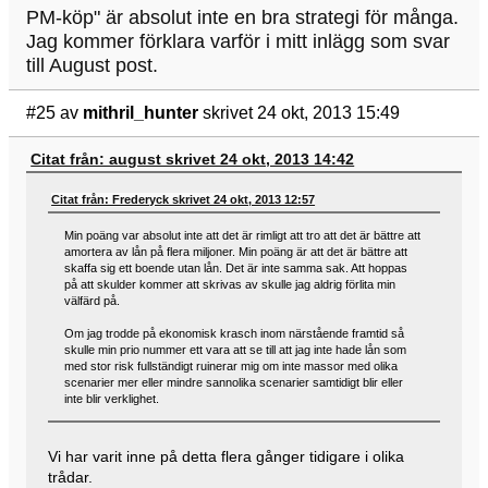
PM-köp" är absolut inte en bra strategi för många.
Jag kommer förklara varför i mitt inlägg som svar
till August post.
#25
av
mithril_hunter
skrivet 24 okt, 2013 15:49
Citat från: august skrivet 24 okt, 2013 14:42
Citat från: Frederyck skrivet 24 okt, 2013 12:57
Min poäng var absolut inte att det är rimligt att tro att det är bättre att
amortera av lån på flera miljoner. Min poäng är att det är bättre att
skaffa sig ett boende utan lån. Det är inte samma sak. Att hoppas
på att skulder kommer att skrivas av skulle jag aldrig förlita min
välfärd på.
Om jag trodde på ekonomisk krasch inom närstående framtid så
skulle min prio nummer ett vara att se till att jag inte hade lån som
med stor risk fullständigt ruinerar mig om inte massor med olika
scenarier mer eller mindre sannolika scenarier samtidigt blir eller
inte blir verklighet.
Vi har varit inne på detta flera gånger tidigare i olika
trådar.