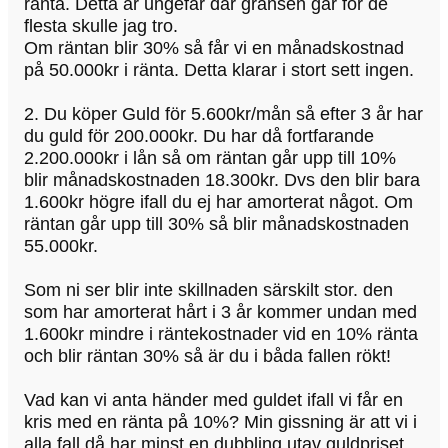
ränta. Detta är ungefär där gränsen går för de
flesta skulle jag tro.
Om räntan blir 30% så får vi en månadskostnad
på 50.000kr i ränta. Detta klarar i stort sett ingen.
2. Du köper Guld för 5.600kr/mån så efter 3 år har
du guld för 200.000kr. Du har då fortfarande
2.200.000kr i lån så om räntan går upp till 10%
blir månadskostnaden 18.300kr. Dvs den blir bara
1.600kr högre ifall du ej har amorterat något. Om
räntan går upp till 30% så blir månadskostnaden
55.000kr.
Som ni ser blir inte skillnaden särskilt stor. den
som har amorterat hårt i 3 år kommer undan med
1.600kr mindre i räntekostnader vid en 10% ränta
och blir räntan 30% så är du i båda fallen rökt!
Vad kan vi anta händer med guldet ifall vi får en
kris med en ränta på 10%? Min gissning är att vi i
alla fall då har minst en dubbling utav guldpriset.