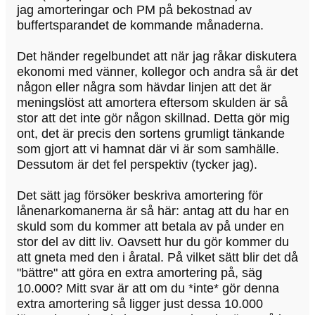
jag amorteringar och PM på bekostnad av
buffertsparandet de kommande månaderna.
Det händer regelbundet att när jag råkar diskutera
ekonomi med vänner, kollegor och andra så är det
någon eller några som hävdar linjen att det är
meningslöst att amortera eftersom skulden är så
stor att det inte gör någon skillnad. Detta gör mig
ont, det är precis den sortens grumligt tänkande
som gjort att vi hamnat där vi är som samhälle.
Dessutom är det fel perspektiv (tycker jag).
Det sätt jag försöker beskriva amortering för
lånenarkomanerna är så här: antag att du har en
skuld som du kommer att betala av på under en
stor del av ditt liv. Oavsett hur du gör kommer du
att gneta med den i åratal. På vilket sätt blir det då
"bättre" att göra en extra amortering på, säg
10.000? Mitt svar är att om du *inte* gör denna
extra amortering så ligger just dessa 10.000