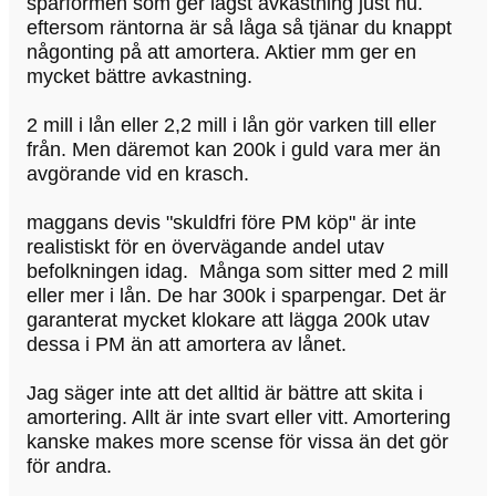
sparformen som ger lägst avkastning just nu.
eftersom räntorna är så låga så tjänar du knappt
någonting på att amortera. Aktier mm ger en
mycket bättre avkastning.
2 mill i lån eller 2,2 mill i lån gör varken till eller
från. Men däremot kan 200k i guld vara mer än
avgörande vid en krasch.
maggans devis "skuldfri före PM köp" är inte
realistiskt för en övervägande andel utav
befolkningen idag. Många som sitter med 2 mill
eller mer i lån. De har 300k i sparpengar. Det är
garanterat mycket klokare att lägga 200k utav
dessa i PM än att amortera av lånet.
Jag säger inte att det alltid är bättre att skita i
amortering. Allt är inte svart eller vitt. Amortering
kanske makes more scense för vissa än det gör
för andra.