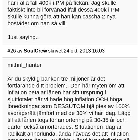
har i alla fall 400k i PM på fickan. Jag skulle
faktiskt inte bli förvånad ifall dessa 400k i PM
skulle kunna göra att han kan cascha 2 nya
bostäder om han så vill.
Just saying..
#26
av
SoulCrew
skrivet 24 okt, 2013 16:03
mithril_hunter
Är du skyldig banken tre miljoner är det
fortfarande ditt problem.. Den här myten om att
inflation betalar lånen har sitt ursprung i
sjuttiotalet när vi hade hög inflation OCH höga
löneökningar som DESSUTOM hjälptes av 100%
avdragsrätt jämfört med de 30% vi har idag. Lägg
till att lånen togs för amortering på 30-35 år och
därför också amorterades. Situationen idag är
radikalt annorlunda, ändå hävdas det att inflation