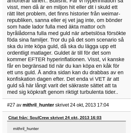
amorterar lånen.. Bullshit. Får vi hyperinflation så
visst, men då är en miljon hit eller dit i skuld ett
rätt litet problem, det finns historier från weimar-
republiken, sanna eller ej vet jag inte, om bönder
som hade lador fulla med äkta mattor och
byrålådorna fulla med guld när arbetslösa försökte
föda sina familjer. Tror du på det som scenario så
ska du inte köpa guld, då ska du lägga upp ett
ordentligt matlager. Guldet är till för det som
kommer EFTER hyperinflationen. Visst, vi kanske
får en begränsad tid när du kan köpa en kåk för
ett uns guld. Å andra sidan kan du drabbas av en
konfiskation dagen efter. Det enda vi VET är att
guld så här långt varit det säkraste sättet att ta
med sig köpkraft genom riktigt turbulenta tider..
#27
av
mithril_hunter
skrivet 24 okt, 2013 17:04
Citat från: SoulCrew skrivet 24 okt, 2013 16:03
mithril_hunter