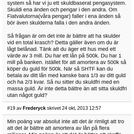
system så har vi ju ett skuldbaserat pengasystem.
Skuldi ena änden och pengar i den andra. Om
Fiatvalutorna(våra pengar) faller i ena änden så
bör även skulderna falla i den andra änden.
Så frågan är om det inte är bättre att ha skulder
vid en total krasch? Detta gäller även om du är
lågt belånad. Tänk att du äger ett hus med ett
värde av 3 mill. Du har ett lån på 500k. Du har 1
mill på banken. Istället för att amortera av 500k så
köper du guld för 500k. När så SHTF kan du
betala av ditt lån med kanske bara 1/3 av ditt guld
och ha 2/3 kvar. Så nu sitter du skuldfri med en
massa guld. Är inte detta bättre än att sitta skuldfri
utan något guld?
#19
av
Frederyck
skrivet 24 okt, 2013 12:57
Min poäng var absolut inte att det är rimligt att tro
att det är bättre att amortera av lån på flera