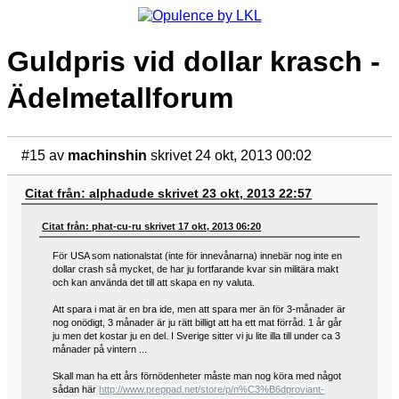
Guldpris vid dollar krasch -
Ädelmetallforum
#15
av
machinshin
skrivet 24 okt, 2013 00:02
Citat från: alphadude skrivet 23 okt, 2013 22:57
Citat från: phat-cu-ru skrivet 17 okt, 2013 06:20
För USA som nationalstat (inte för innevånarna) innebär nog inte en
dollar crash så mycket, de har ju fortfarande kvar sin militära makt
och kan använda det till att skapa en ny valuta.
Att spara i mat är en bra ide, men att spara mer än för 3-månader är
nog onödigt, 3 månader är ju rätt billigt att ha ett mat förråd. 1 år går
ju men det kostar ju en del. I Sverige sitter vi ju lite illa till under ca 3
månader på vintern ...
Skall man ha ett års förnödenheter måste man nog köra med något
sådan här
http://www.preppad.net/store/p/n%C3%B6dproviant-