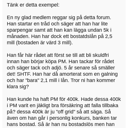
Tänk er detta exempel:
En ny glad medlem reggar sig på detta forum.
Han startar en tråd och säger att han har lite
sparpengar samt att han kan lägga undan 5k i
månaden. Han har dock ett bostatdslån på 2,5
mill (bostaden är värd 3 mill).
Han får här rådet att först se till att bli skuldfri
innan han börjar köpa PM. Han tackar för rådet
och säger tack och adjö. 5 år senare så smäller
det! SHTF. Han har då amorterat som en galning
och har "bara" 2,1 mill i lån. Tror ni han kommer
klara sig?
Han kunde ha haft PM för 400k. Hade dessa 400k
i PM varit en jäkligt bra försäkring att falla tillbaka
på? dessa 400k är ju "off grid" så att säga. Så
även om han går i personlig konkurs, banken tar
hans bostad. Så är han nu bostadslös men han