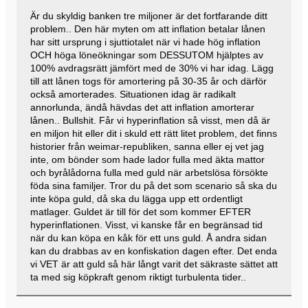
Är du skyldig banken tre miljoner är det fortfarande ditt
problem.. Den här myten om att inflation betalar lånen
har sitt ursprung i sjuttiotalet när vi hade hög inflation
OCH höga löneökningar som DESSUTOM hjälptes av
100% avdragsrätt jämfört med de 30% vi har idag. Lägg
till att lånen togs för amortering på 30-35 år och därför
också amorterades. Situationen idag är radikalt
annorlunda, ändå hävdas det att inflation amorterar
lånen.. Bullshit. Får vi hyperinflation så visst, men då är
en miljon hit eller dit i skuld ett rätt litet problem, det finns
historier från weimar-republiken, sanna eller ej vet jag
inte, om bönder som hade lador fulla med äkta mattor
och byrålådorna fulla med guld när arbetslösa försökte
föda sina familjer. Tror du på det som scenario så ska du
inte köpa guld, då ska du lägga upp ett ordentligt
matlager. Guldet är till för det som kommer EFTER
hyperinflationen. Visst, vi kanske får en begränsad tid
när du kan köpa en kåk för ett uns guld. Å andra sidan
kan du drabbas av en konfiskation dagen efter. Det enda
vi VET är att guld så här långt varit det säkraste sättet att
ta med sig köpkraft genom riktigt turbulenta tider..