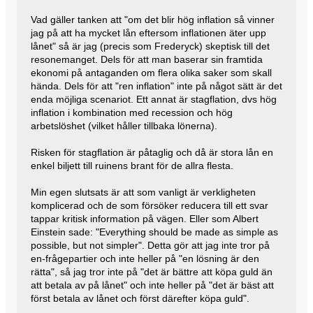
Vad gäller tanken att "om det blir hög inflation så vinner
jag på att ha mycket lån eftersom inflationen äter upp
lånet" så är jag (precis som Frederyck) skeptisk till det
resonemanget. Dels för att man baserar sin framtida
ekonomi på antaganden om flera olika saker som skall
hända. Dels för att "ren inflation" inte på något sätt är det
enda möjliga scenariot. Ett annat är stagflation, dvs hög
inflation i kombination med recession och hög
arbetslöshet (vilket håller tillbaka lönerna).
Risken för stagflation är påtaglig och då är stora lån en
enkel biljett till ruinens brant för de allra flesta.
Min egen slutsats är att som vanligt är verkligheten
komplicerad och de som försöker reducera till ett svar
tappar kritisk information på vägen. Eller som Albert
Einstein sade: "Everything should be made as simple as
possible, but not simpler". Detta gör att jag inte tror på
en-frågepartier och inte heller på "en lösning är den
rätta", så jag tror inte på "det är bättre att köpa guld än
att betala av på lånet" och inte heller på "det är bäst att
först betala av lånet och först därefter köpa guld".