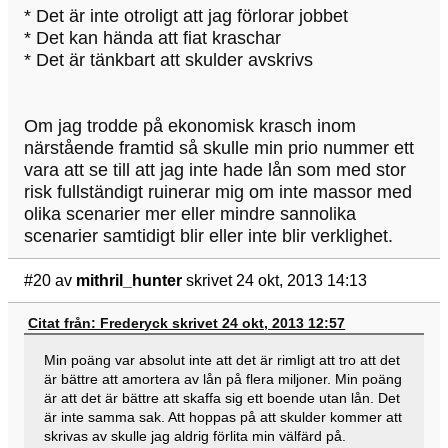
* Det är inte otroligt att jag förlorar jobbet
* Det kan hända att fiat kraschar
* Det är tänkbart att skulder avskrivs
Om jag trodde på ekonomisk krasch inom
närstående framtid så skulle min prio nummer ett
vara att se till att jag inte hade lån som med stor
risk fullständigt ruinerar mig om inte massor med
olika scenarier mer eller mindre sannolika
scenarier samtidigt blir eller inte blir verklighet.
#20
av
mithril_hunter
skrivet 24 okt, 2013 14:13
Citat från: Frederyck skrivet 24 okt, 2013 12:57
Min poäng var absolut inte att det är rimligt att tro att det
är bättre att amortera av lån på flera miljoner. Min poäng
är att det är bättre att skaffa sig ett boende utan lån. Det
är inte samma sak. Att hoppas på att skulder kommer att
skrivas av skulle jag aldrig förlita min välfärd på.