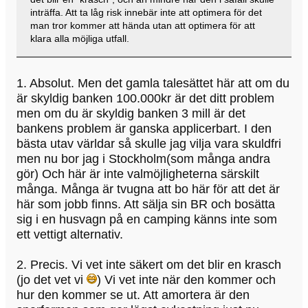
inträffa. Att ta låg risk innebär inte att optimera för det
man tror kommer att hända utan att optimera för att
klara alla möjliga utfall.
1. Absolut. Men det gamla talesättet här att om du
är skyldig banken 100.000kr är det ditt problem
men om du är skyldig banken 3 mill är det
bankens problem är ganska applicerbart. I den
bästa utav världar så skulle jag vilja vara skuldfri
men nu bor jag i Stockholm(som många andra
gör) Och här är inte valmöjligheterna särskilt
många. Många är tvugna att bo här för att det är
här som jobb finns. Att sälja sin BR och bosätta
sig i en husvagn på en camping känns inte som
ett vettigt alternativ.
2. Precis. Vi vet inte säkert om det blir en krasch
(jo det vet vi
) Vi vet inte när den kommer och
hur den kommer se ut. Att amortera är den