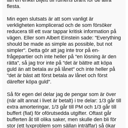
flesta.
Min egen slutsats är att som vanligt är
verkligheten komplicerad och de som försöker
reducera till ett svar tappar kritisk information på
vägen. Eller som Albert Einstein sade: "Everything
should be made as simple as possible, but not
simpler". Detta gör att jag inte tror på en-
frågepartier och inte heller på "en lösning är den
rätta", så jag tror inte på "det är bättre att köpa
guld än att betala av på lånet" och inte heller på
"det är bäst att först betala av lånet och först
därefter köpa guld".
Så för egen del delar jag de pengar som är över
(när allt annat i livet är betalt) i tre delar: 1/3 går till
extra amorteringar, 1/3 går till PM och 1/3 går till
buffert (fiat) för oförutsedda utgifter. Oftast går
bufferten åt till olika saker, men skulle den bli för
stor (ett lyxproblem som sällan inträffar) så ökar