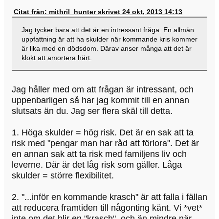
Citat från: mithril_hunter skrivet 24 okt, 2013 14:13
Jag tycker bara att det är en intressant fråga. En allmän
uppfattning är att ha skulder när kommande kris kommer
är lika med en dödsdom. Därav anser många att det är
klokt att amortera hårt.
Jag håller med om att frågan är intressant, och
uppenbarligen så har jag kommit till en annan
slutsats än du. Jag ser flera skäl till detta.
1. Höga skulder = hög risk. Det är en sak att ta
risk med "pengar man har råd att förlora". Det är
en annan sak att ta risk med familjens liv och
leverne. Där är det låg risk som gäller. Låga
skulder = större flexibilitet.
2. "...inför en kommande krasch" är att falla i fällan
att reducera framtiden till någonting känt. Vi *vet*
inte om det blir en "krasch", och än mindre när