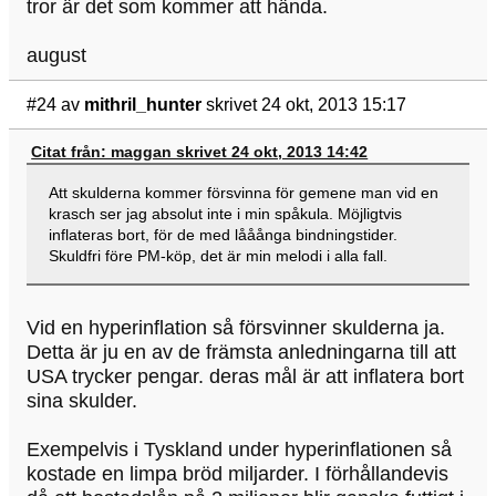
tror är det som kommer att hända.
august
#24
av
mithril_hunter
skrivet 24 okt, 2013 15:17
Citat från: maggan skrivet 24 okt, 2013 14:42
Att skulderna kommer försvinna för gemene man vid en
krasch ser jag absolut inte i min spåkula. Möjligtvis
inflateras bort, för de med lååånga bindningstider.
Skuldfri före PM-köp, det är min melodi i alla fall.
Vid en hyperinflation så försvinner skulderna ja.
Detta är ju en av de främsta anledningarna till att
USA trycker pengar. deras mål är att inflatera bort
sina skulder.
Exempelvis i Tyskland under hyperinflationen så
kostade en limpa bröd miljarder. I förhållandevis