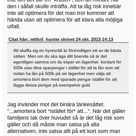
den i såfall skulle inträffa. Att ta låg risk innebär
inte att optimera för det man tror kommer att
hända utan att optimera för att klara alla möjliga
utfall.
Citat från: mithril_hunter skrivet 24 okt, 2013 14:13
Att skaffa sig en hyresrätt är förmodligen ett av de bästa
sätten. Men om du ska äga ditt boende så är det
egentligen samma om du köper en lägenhet kontant för
500k utav dina sparpengar i stället för att ta lån som att
redan ha lån på 500k på sin lägenhet men välja att
amortera bort dem med sparade pengar istället för att
lägga dessa pengar på exempelvis guld.
Jag invänder mot det binära tänkesättet.
"...amortera bort *istället för* att...". När det gäller
familjens tak över huvudet så är det låg risk som
gäller och då måste man satsa på alla
alternativen, inte satsa allt på ett kort som man