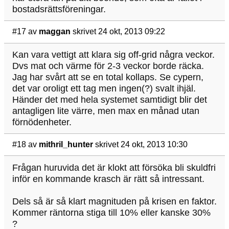
bostadsrättsföreningar.
#17
av
maggan
skrivet 24 okt, 2013 09:22
Kan vara vettigt att klara sig off-grid några veckor.
Dvs mat och värme för 2-3 veckor borde räcka.
Jag har svårt att se en total kollaps. Se cypern,
det var oroligt ett tag men ingen(?) svalt ihjäl.
Händer det med hela systemet samtidigt blir det
antagligen lite värre, men max en månad utan
förnödenheter.
#18
av
mithril_hunter
skrivet 24 okt, 2013 10:30
Frågan huruvida det är klokt att försöka bli skuldfri
inför en kommande krasch är rätt så intressant.
Dels så är så klart magnituden på krisen en faktor.
Kommer räntorna stiga till 10% eller kanske 30%
?