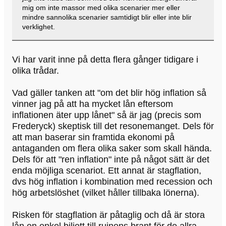
mig om inte massor med olika scenarier mer eller
mindre sannolika scenarier samtidigt blir eller inte blir
verklighet.
Vi har varit inne på detta flera gånger tidigare i
olika trådar.
Vad gäller tanken att "om det blir hög inflation så
vinner jag på att ha mycket lån eftersom
inflationen äter upp lånet" så är jag (precis som
Frederyck) skeptisk till det resonemanget. Dels för
att man baserar sin framtida ekonomi på
antaganden om flera olika saker som skall hända.
Dels för att "ren inflation" inte på något sätt är det
enda möjliga scenariot. Ett annat är stagflation,
dvs hög inflation i kombination med recession och
hög arbetslöshet (vilket håller tillbaka lönerna).
Risken för stagflation är påtaglig och då är stora
lån en enkel biljett till ruinens brant för de allra