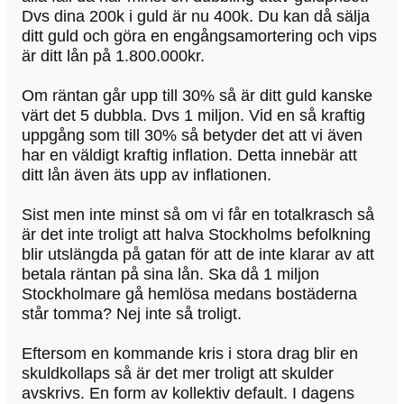
Dvs dina 200k i guld är nu 400k. Du kan då sälja
ditt guld och göra en engångsamortering och vips
är ditt lån på 1.800.000kr.
Om räntan går upp till 30% så är ditt guld kanske
värt det 5 dubbla. Dvs 1 miljon. Vid en så kraftig
uppgång som till 30% så betyder det att vi även
har en väldigt kraftig inflation. Detta innebär att
ditt lån även äts upp av inflationen.
Sist men inte minst så om vi får en totalkrasch så
är det inte troligt att halva Stockholms befolkning
blir utslängda på gatan för att de inte klarar av att
betala räntan på sina lån. Ska då 1 miljon
Stockholmare gå hemlösa medans bostäderna
står tomma? Nej inte så troligt.
Eftersom en kommande kris i stora drag blir en
skuldkollaps så är det mer troligt att skulder
avskrivs. En form av kollektiv default. I dagens