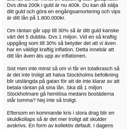
Dvs dina 200k i guld är nu 400k. Du kan då sälja
ditt guld och göra en engångsamortering och vips
är ditt lån på 1.800.000kr.
Om räntan går upp till 30% så är ditt guld kanske
värt det 5 dubbla. Dvs 1 miljon. Vid en så kraftig
uppgång som till 30% så betyder det att vi även
har en väldigt kraftig inflation. Detta innebär att
ditt lån även äts upp av inflationen.
Sist men inte minst så om vi får en totalkrasch så
är det inte troligt att halva Stockholms befolkning
blir utslängda på gatan för att de inte klarar av att
betala räntan på sina lån. Ska då 1 miljon
Stockholmare gå hemlösa medans bostäderna
står tomma? Nej inte så troligt.
Eftersom en kommande kris i stora drag blir en
skuldkollaps så är det mer troligt att skulder
avskrivs. En form av kollektiv default. I dagens