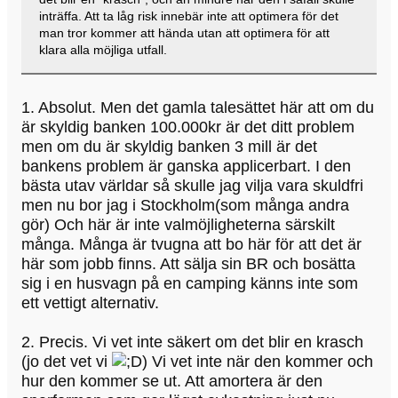
inträffa. Att ta låg risk innebär inte att optimera för det
man tror kommer att hända utan att optimera för att
klara alla möjliga utfall.
1. Absolut. Men det gamla talesättet här att om du
är skyldig banken 100.000kr är det ditt problem
men om du är skyldig banken 3 mill är det
bankens problem är ganska applicerbart. I den
bästa utav världar så skulle jag vilja vara skuldfri
men nu bor jag i Stockholm(som många andra
gör) Och här är inte valmöjligheterna särskilt
många. Många är tvugna att bo här för att det är
här som jobb finns. Att sälja sin BR och bosätta
sig i en husvagn på en camping känns inte som
ett vettigt alternativ.
2. Precis. Vi vet inte säkert om det blir en krasch
(jo det vet vi
) Vi vet inte när den kommer och
hur den kommer se ut. Att amortera är den