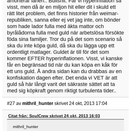
amorterar lånen.. Bullshit. Får vi hyperinflation så
visst, men då är en miljon hit eller dit i skuld ett
rätt litet problem, det finns historier från weimar-
republiken, sanna eller ej vet jag inte, om bönder
som hade lador fulla med äkta mattor och
byrålådorna fulla med guld när arbetslösa försökte
föda sina familjer. Tror du på det som scenario så
ska du inte köpa guld, då ska du lägga upp ett
ordentligt matlager. Guldet är till för det som
kommer EFTER hyperinflationen. Visst, vi kanske
får en begränsad tid när du kan köpa en kåk för
ett uns guld. Å andra sidan kan du drabbas av en
konfiskation dagen efter. Det enda vi VET är att
guld så här långt varit det säkraste sättet att ta
med sig köpkraft genom riktigt turbulenta tider..
#27
av
mithril_hunter
skrivet 24 okt, 2013 17:04
Citat från: SoulCrew skrivet 24 okt, 2013 16:03
mithril_hunter