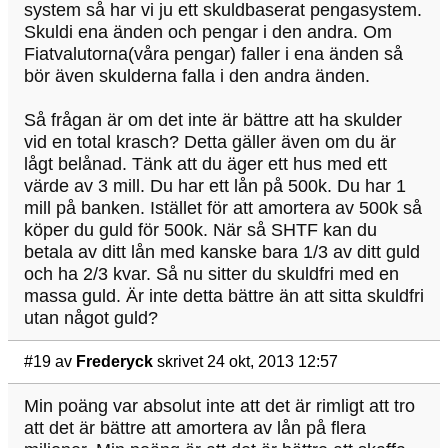
system så har vi ju ett skuldbaserat pengasystem.
Skuldi ena änden och pengar i den andra. Om
Fiatvalutorna(våra pengar) faller i ena änden så
bör även skulderna falla i den andra änden.
Så frågan är om det inte är bättre att ha skulder
vid en total krasch? Detta gäller även om du är
lågt belånad. Tänk att du äger ett hus med ett
värde av 3 mill. Du har ett lån på 500k. Du har 1
mill på banken. Istället för att amortera av 500k så
köper du guld för 500k. När så SHTF kan du
betala av ditt lån med kanske bara 1/3 av ditt guld
och ha 2/3 kvar. Så nu sitter du skuldfri med en
massa guld. Är inte detta bättre än att sitta skuldfri
utan något guld?
#19
av
Frederyck
skrivet 24 okt, 2013 12:57
Min poäng var absolut inte att det är rimligt att tro
att det är bättre att amortera av lån på flera