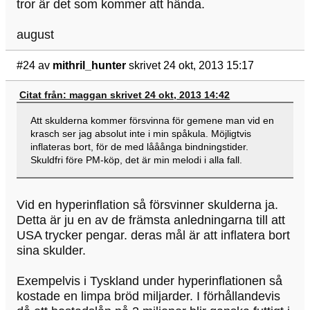
tror är det som kommer att hända.
august
#24
av
mithril_hunter
skrivet 24 okt, 2013 15:17
Citat från: maggan skrivet 24 okt, 2013 14:42
Att skulderna kommer försvinna för gemene man vid en
krasch ser jag absolut inte i min spåkula. Möjligtvis
inflateras bort, för de med lååånga bindningstider.
Skuldfri före PM-köp, det är min melodi i alla fall.
Vid en hyperinflation så försvinner skulderna ja.
Detta är ju en av de främsta anledningarna till att
USA trycker pengar. deras mål är att inflatera bort
sina skulder.
Exempelvis i Tyskland under hyperinflationen så
kostade en limpa bröd miljarder. I förhållandevis