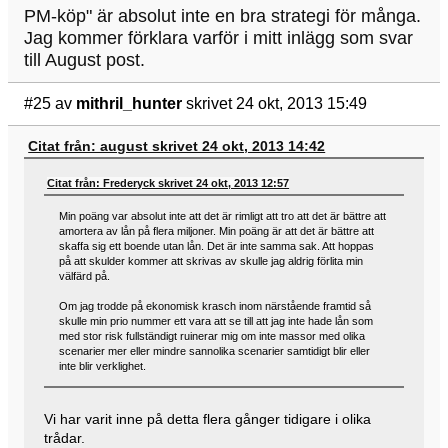
PM-köp" är absolut inte en bra strategi för många.
Jag kommer förklara varför i mitt inlägg som svar
till August post.
#25
av
mithril_hunter
skrivet 24 okt, 2013 15:49
Citat från: august skrivet 24 okt, 2013 14:42
Citat från: Frederyck skrivet 24 okt, 2013 12:57
Min poäng var absolut inte att det är rimligt att tro att det är bättre att
amortera av lån på flera miljoner. Min poäng är att det är bättre att
skaffa sig ett boende utan lån. Det är inte samma sak. Att hoppas
på att skulder kommer att skrivas av skulle jag aldrig förlita min
välfärd på.
Om jag trodde på ekonomisk krasch inom närstående framtid så
skulle min prio nummer ett vara att se till att jag inte hade lån som
med stor risk fullständigt ruinerar mig om inte massor med olika
scenarier mer eller mindre sannolika scenarier samtidigt blir eller
inte blir verklighet.
Vi har varit inne på detta flera gånger tidigare i olika
trådar.