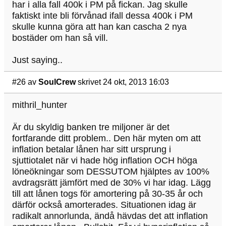
har i alla fall 400k i PM på fickan. Jag skulle
faktiskt inte bli förvånad ifall dessa 400k i PM
skulle kunna göra att han kan cascha 2 nya
bostäder om han så vill.
Just saying..
#26
av
SoulCrew
skrivet 24 okt, 2013 16:03
mithril_hunter
Är du skyldig banken tre miljoner är det
fortfarande ditt problem.. Den här myten om att
inflation betalar lånen har sitt ursprung i
sjuttiotalet när vi hade hög inflation OCH höga
löneökningar som DESSUTOM hjälptes av 100%
avdragsrätt jämfört med de 30% vi har idag. Lägg
till att lånen togs för amortering på 30-35 år och
därför också amorterades. Situationen idag är
radikalt annorlunda, ändå hävdas det att inflation