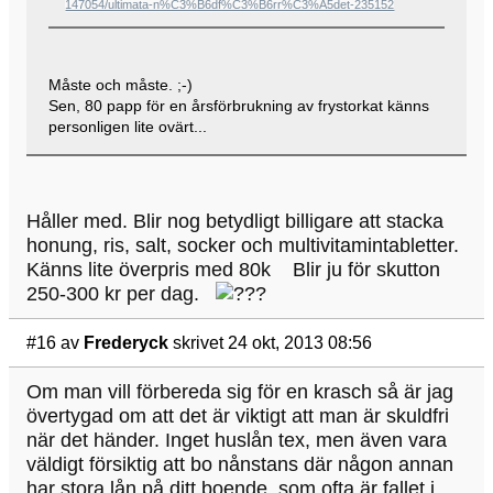
147054/ultimata-n%C3%B6df%C3%B6rr%C3%A5det-235152
Måste och måste. ;-)
Sen, 80 papp för en årsförbrukning av frystorkat känns
personligen lite ovärt...
Håller med. Blir nog betydligt billigare att stacka
honung, ris, salt, socker och multivitamintabletter.
Känns lite överpris med 80k Blir ju för skutton
250-300 kr per dag.
#16
av
Frederyck
skrivet 24 okt, 2013 08:56
Om man vill förbereda sig för en krasch så är jag
övertygad om att det är viktigt att man är skuldfri
när det händer. Inget huslån tex, men även vara
väldigt försiktig att bo nånstans där någon annan
har stora lån på ditt boende, som ofta är fallet i