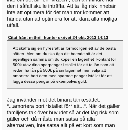
den i såfall skulle inträffa. Att ta låg risk innebär
inte att optimera för det man tror kommer att
hända utan att optimera för att klara alla möjliga
utfall.
Citat från: mithril_hunter skrivet 24 okt, 2013 14:13
Att skaffa sig en hyresrätt är förmodligen ett av de bästa
sätten. Men om du ska äga ditt boende så är det
egentligen samma om du köper en lägenhet kontant för
500k utav dina sparpengar i stället för att ta lån som att
redan ha lån på 500k på sin lägenhet men välja att
amortera bort dem med sparade pengar istället för att
lägga dessa pengar på exempelvis guld.
Jag invänder mot det binära tänkesättet.
"...amortera bort *istället för* att...". När det gäller
familjens tak över huvudet så är det låg risk som
gäller och då måste man satsa på alla
alternativen, inte satsa allt på ett kort som man