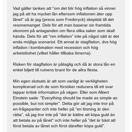
Vad gäller tanken att "om det blir hög inflation så vinner
jag på att ha mycket lån eftersom inflationen äter upp
lånet" så är jag (precis som Frederyck) skeptisk till det
resonemanget. Dels för att man baserar sin framtida
ekonomi på antaganden om flera olika saker som skall
hända. Dels för att "ren inflation" inte på något sätt är det
enda möjliga scenariot. Ett annat är stagflation, dvs hög
inflation i kombination med recession och hög
arbetslöshet (vilket håller tillbaka lönerna).
Risken för stagflation är påtaglig och då är stora lån en
enkel biljett till ruinens brant för de allra flesta.
Min egen slutsats är att som vanligt är verkligheten
komplicerad och de som försöker reducera till ett svar
tappar kritisk information på vägen. Eller som Albert
Einstein sade: "Everything should be made as simple as
possible, but not simpler". Detta gör att jag inte tror på
en-frågepartier och inte heller på "en lösning är den
rätta", så jag tror inte på "det är bättre att köpa guld än
att betala av på lånet" och inte heller på "det är bäst att
först betala av lånet och först därefter köpa guld".