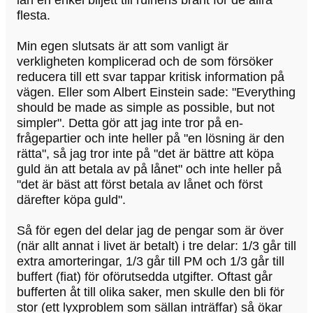
flesta.
Min egen slutsats är att som vanligt är
verkligheten komplicerad och de som försöker
reducera till ett svar tappar kritisk information på
vägen. Eller som Albert Einstein sade: "Everything
should be made as simple as possible, but not
simpler". Detta gör att jag inte tror på en-
frågepartier och inte heller på "en lösning är den
rätta", så jag tror inte på "det är bättre att köpa
guld än att betala av på lånet" och inte heller på
"det är bäst att först betala av lånet och först
därefter köpa guld".
Så för egen del delar jag de pengar som är över
(när allt annat i livet är betalt) i tre delar: 1/3 går till
extra amorteringar, 1/3 går till PM och 1/3 går till
buffert (fiat) för oförutsedda utgifter. Oftast går
bufferten åt till olika saker, men skulle den bli för
stor (ett lyxproblem som sällan inträffar) så ökar