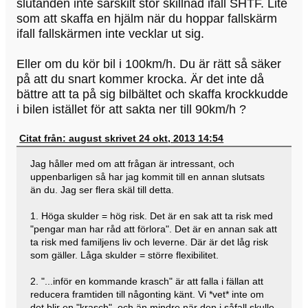
slutänden inte särskilt stor skillnad ifall SHTF. Lite
som att skaffa en hjälm när du hoppar fallskärm
ifall fallskärmen inte vecklar ut sig.
Eller om du kör bil i 100km/h. Du är rätt så säker
på att du snart kommer krocka. Är det inte då
bättre att ta på sig bilbältet och skaffa krockkudde
i bilen istället för att sakta ner till 90km/h ?
Citat från: august skrivet 24 okt, 2013 14:54
Jag håller med om att frågan är intressant, och
uppenbarligen så har jag kommit till en annan slutsats
än du. Jag ser flera skäl till detta.
1. Höga skulder = hög risk. Det är en sak att ta risk med
"pengar man har råd att förlora". Det är en annan sak att
ta risk med familjens liv och leverne. Där är det låg risk
som gäller. Låga skulder = större flexibilitet.
2. "...inför en kommande krasch" är att falla i fällan att
reducera framtiden till någonting känt. Vi *vet* inte om
det blir en "krasch", och än mindre när den i såfall skulle