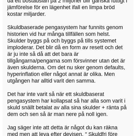
då ett bostadslån på 2 miljoner blir ganska futtigt i
jämförelse för en lägenhet ifall en limpa bröd
kostar miljarder.
Skuldbaserade pengasystem har funnits genom
historien vid hur många tillfällen som helst.
Skulder byggs på och byggs på tills systemet
imploderar. Det blir då en form av resett och det
är ju inte så då att det bara är
tillgångarna/pengarna som försvinner utan det är
även skulderna. Om det nu sker genom defaults,
hyperinflation eller något annat är olika. Men
utgången har alltid varit den samma.
Det har inte varit så när ett skuldbaserat
pengasystem har kollapsat så har alla som varit i
skuld snällt betalat av alla sina skulder + ränta på
dem och sen så är man nere på noll igen.
Jag säger inte att detta är något du kan räkna
med men att leva efter devisen. " Skuldfri före