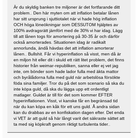
Är du skyldig banken tre miljoner är det fortfarande ditt
problem.. Den här myten om att inflation betalar lånen
har sitt ursprung i sjuttiotalet när vi hade hög inflation
OCH höga löneökningar som DESSUTOM hjälptes av
100% avdragsrätt jämfört med de 30% vi har idag. Lägg
till att lånen togs för amortering på 30-35 år och därför
också amorterades. Situationen idag är radikalt
annorlunda, ändå hävdas det att inflation amorterar
lånen.. Bullshit. Får vi hyperinflation så visst, men då är
en miljon hit eller dit i skuld ett rätt litet problem, det finns
historier från weimar-republiken, sanna eller ej vet jag
inte, om bönder som hade lador fulla med äkta mattor
och byrålådorna fulla med guld när arbetslösa försökte
föda sina familjer. Tror du på det som scenario så ska du
inte köpa guld, då ska du lägga upp ett ordentligt
matlager. Guldet är till för det som kommer EFTER
hyperinflationen. Visst, vi kanske får en begränsad tid
när du kan köpa en kåk för ett uns guld. Å andra sidan
kan du drabbas av en konfiskation dagen efter. Det enda
vi VET är att guld så här långt varit det säkraste sättet att
ta med sig köpkraft genom riktigt turbulenta tider..