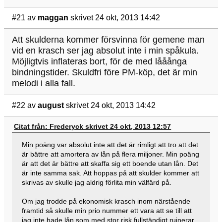
#21
av
maggan
skrivet 24 okt, 2013 14:42
Att skulderna kommer försvinna för gemene man
vid en krasch ser jag absolut inte i min spåkula.
Möjligtvis inflateras bort, för de med lååånga
bindningstider. Skuldfri före PM-köp, det är min
melodi i alla fall.
#22
av
august
skrivet 24 okt, 2013 14:42
Citat från: Frederyck skrivet 24 okt, 2013 12:57
Min poäng var absolut inte att det är rimligt att tro att det
är bättre att amortera av lån på flera miljoner. Min poäng
är att det är bättre att skaffa sig ett boende utan lån. Det
är inte samma sak. Att hoppas på att skulder kommer att
skrivas av skulle jag aldrig förlita min välfärd på.
Om jag trodde på ekonomisk krasch inom närstående
framtid så skulle min prio nummer ett vara att se till att
jag inte hade lån som med stor risk fullständigt ruinerar