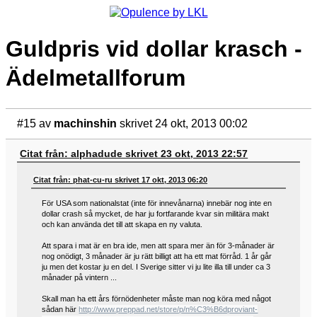
Guldpris vid dollar krasch -
Ädelmetallforum
#15
av
machinshin
skrivet 24 okt, 2013 00:02
Citat från: alphadude skrivet 23 okt, 2013 22:57
Citat från: phat-cu-ru skrivet 17 okt, 2013 06:20
För USA som nationalstat (inte för innevånarna) innebär nog inte en
dollar crash så mycket, de har ju fortfarande kvar sin militära makt
och kan använda det till att skapa en ny valuta.
Att spara i mat är en bra ide, men att spara mer än för 3-månader är
nog onödigt, 3 månader är ju rätt billigt att ha ett mat förråd. 1 år går
ju men det kostar ju en del. I Sverige sitter vi ju lite illa till under ca 3
månader på vintern ...
Skall man ha ett års förnödenheter måste man nog köra med något
sådan här
http://www.preppad.net/store/p/n%C3%B6dproviant-