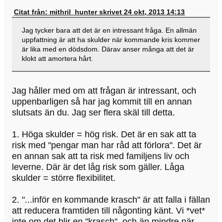
Citat från: mithril_hunter skrivet 24 okt, 2013 14:13
Jag tycker bara att det är en intressant fråga. En allmän
uppfattning är att ha skulder när kommande kris kommer
är lika med en dödsdom. Därav anser många att det är
klokt att amortera hårt.
Jag håller med om att frågan är intressant, och
uppenbarligen så har jag kommit till en annan
slutsats än du. Jag ser flera skäl till detta.
1. Höga skulder = hög risk. Det är en sak att ta
risk med "pengar man har råd att förlora". Det är
en annan sak att ta risk med familjens liv och
leverne. Där är det låg risk som gäller. Låga
skulder = större flexibilitet.
2. "...inför en kommande krasch" är att falla i fällan
att reducera framtiden till någonting känt. Vi *vet*
inte om det blir en "krasch", och än mindre när