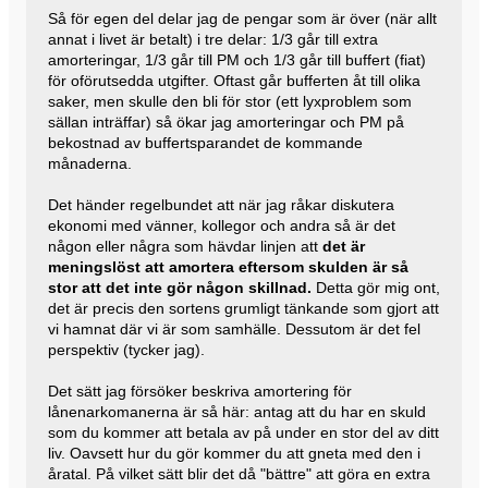
Så för egen del delar jag de pengar som är över (när allt
annat i livet är betalt) i tre delar: 1/3 går till extra
amorteringar, 1/3 går till PM och 1/3 går till buffert (fiat)
för oförutsedda utgifter. Oftast går bufferten åt till olika
saker, men skulle den bli för stor (ett lyxproblem som
sällan inträffar) så ökar jag amorteringar och PM på
bekostnad av buffertsparandet de kommande
månaderna.
Det händer regelbundet att när jag råkar diskutera
ekonomi med vänner, kollegor och andra så är det
någon eller några som hävdar linjen att
det är
meningslöst att amortera eftersom skulden är så
stor att det inte gör någon skillnad.
Detta gör mig ont,
det är precis den sortens grumligt tänkande som gjort att
vi hamnat där vi är som samhälle. Dessutom är det fel
perspektiv (tycker jag).
Det sätt jag försöker beskriva amortering för
lånenarkomanerna är så här: antag att du har en skuld
som du kommer att betala av på under en stor del av ditt
liv. Oavsett hur du gör kommer du att gneta med den i
åratal. På vilket sätt blir det då "bättre" att göra en extra