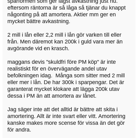
sparformen som ger lägst avkastning just nu.
eftersom räntorna är så låga så tjänar du knappt
någonting på att amortera. Aktier mm ger en
mycket bättre avkastning.
2 mill i lån eller 2,2 mill i lån gör varken till eller
från. Men däremot kan 200k i guld vara mer än
avgörande vid en krasch.
maggans devis "skuldfri före PM köp" är inte
realistiskt för en övervägande andel utav
befolkningen idag. Många som sitter med 2 mill
eller mer i lån. De har 300k i sparpengar. Det är
garanterat mycket klokare att lägga 200k utav
dessa i PM än att amortera av lånet.
Jag säger inte att det alltid är bättre att skita i
amortering. Allt är inte svart eller vitt. Amortering
kanske makes more scense för vissa än det gör
för andra.