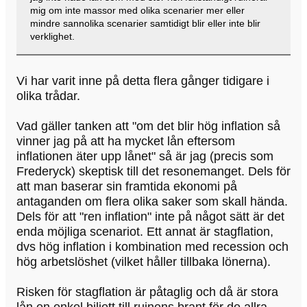
mig om inte massor med olika scenarier mer eller
mindre sannolika scenarier samtidigt blir eller inte blir
verklighet.
Vi har varit inne på detta flera gånger tidigare i
olika trådar.
Vad gäller tanken att "om det blir hög inflation så
vinner jag på att ha mycket lån eftersom
inflationen äter upp lånet" så är jag (precis som
Frederyck) skeptisk till det resonemanget. Dels för
att man baserar sin framtida ekonomi på
antaganden om flera olika saker som skall hända.
Dels för att "ren inflation" inte på något sätt är det
enda möjliga scenariot. Ett annat är stagflation,
dvs hög inflation i kombination med recession och
hög arbetslöshet (vilket håller tillbaka lönerna).
Risken för stagflation är påtaglig och då är stora
lån en enkel biljett till ruinens brant för de allra