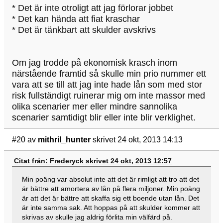
* Det är inte otroligt att jag förlorar jobbet
* Det kan hända att fiat kraschar
* Det är tänkbart att skulder avskrivs
Om jag trodde på ekonomisk krasch inom
närstående framtid så skulle min prio nummer ett
vara att se till att jag inte hade lån som med stor
risk fullständigt ruinerar mig om inte massor med
olika scenarier mer eller mindre sannolika
scenarier samtidigt blir eller inte blir verklighet.
#20
av
mithril_hunter
skrivet 24 okt, 2013 14:13
Citat från: Frederyck skrivet 24 okt, 2013 12:57
Min poäng var absolut inte att det är rimligt att tro att det
är bättre att amortera av lån på flera miljoner. Min poäng
är att det är bättre att skaffa sig ett boende utan lån. Det
är inte samma sak. Att hoppas på att skulder kommer att
skrivas av skulle jag aldrig förlita min välfärd på.