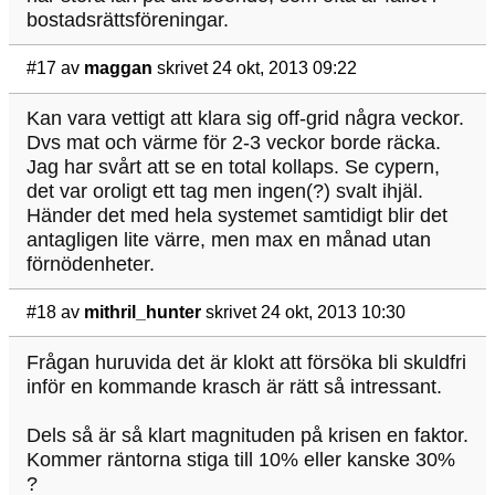
bostadsrättsföreningar.
#17
av
maggan
skrivet 24 okt, 2013 09:22
Kan vara vettigt att klara sig off-grid några veckor.
Dvs mat och värme för 2-3 veckor borde räcka.
Jag har svårt att se en total kollaps. Se cypern,
det var oroligt ett tag men ingen(?) svalt ihjäl.
Händer det med hela systemet samtidigt blir det
antagligen lite värre, men max en månad utan
förnödenheter.
#18
av
mithril_hunter
skrivet 24 okt, 2013 10:30
Frågan huruvida det är klokt att försöka bli skuldfri
inför en kommande krasch är rätt så intressant.
Dels så är så klart magnituden på krisen en faktor.
Kommer räntorna stiga till 10% eller kanske 30%
?