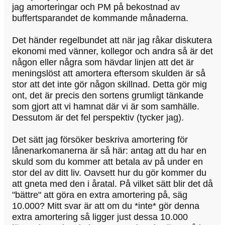
jag amorteringar och PM på bekostnad av
buffertsparandet de kommande månaderna.
Det händer regelbundet att när jag råkar diskutera
ekonomi med vänner, kollegor och andra så är det
någon eller några som hävdar linjen att det är
meningslöst att amortera eftersom skulden är så
stor att det inte gör någon skillnad. Detta gör mig
ont, det är precis den sortens grumligt tänkande
som gjort att vi hamnat där vi är som samhälle.
Dessutom är det fel perspektiv (tycker jag).
Det sätt jag försöker beskriva amortering för
lånenarkomanerna är så här: antag att du har en
skuld som du kommer att betala av på under en
stor del av ditt liv. Oavsett hur du gör kommer du
att gneta med den i åratal. På vilket sätt blir det då
"bättre" att göra en extra amortering på, säg
10.000? Mitt svar är att om du *inte* gör denna
extra amortering så ligger just dessa 10.000