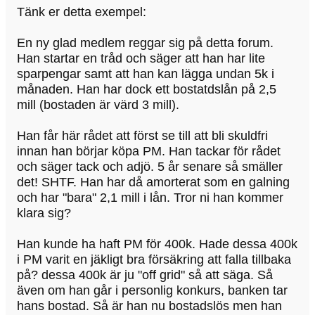
Tänk er detta exempel:
En ny glad medlem reggar sig på detta forum.
Han startar en tråd och säger att han har lite
sparpengar samt att han kan lägga undan 5k i
månaden. Han har dock ett bostatdslån på 2,5
mill (bostaden är värd 3 mill).
Han får här rådet att först se till att bli skuldfri
innan han börjar köpa PM. Han tackar för rådet
och säger tack och adjö. 5 år senare så smäller
det! SHTF. Han har då amorterat som en galning
och har "bara" 2,1 mill i lån. Tror ni han kommer
klara sig?
Han kunde ha haft PM för 400k. Hade dessa 400k
i PM varit en jäkligt bra försäkring att falla tillbaka
på? dessa 400k är ju "off grid" så att säga. Så
även om han går i personlig konkurs, banken tar
hans bostad. Så är han nu bostadslös men han