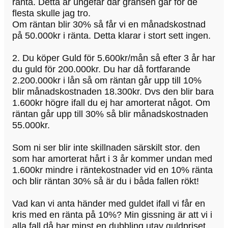
ränta. Detta är ungefär där gränsen går för de
flesta skulle jag tro.
Om räntan blir 30% så får vi en månadskostnad
på 50.000kr i ränta. Detta klarar i stort sett ingen.
2. Du köper Guld för 5.600kr/mån så efter 3 år har
du guld för 200.000kr. Du har då fortfarande
2.200.000kr i lån så om räntan går upp till 10%
blir månadskostnaden 18.300kr. Dvs den blir bara
1.600kr högre ifall du ej har amorterat något. Om
räntan går upp till 30% så blir månadskostnaden
55.000kr.
Som ni ser blir inte skillnaden särskilt stor. den
som har amorterat hårt i 3 år kommer undan med
1.600kr mindre i räntekostnader vid en 10% ränta
och blir räntan 30% så är du i båda fallen rökt!
Vad kan vi anta händer med guldet ifall vi får en
kris med en ränta på 10%? Min gissning är att vi i
alla fall då har minst en dubbling utav guldpriset.