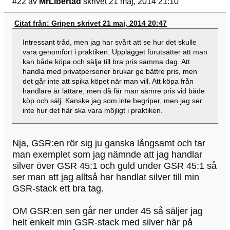
#22
av
MrLibertad
skrivet 21 maj, 2014 21:10
Citat från: Gripen skrivet 21 maj, 2014 20:47
Intressant tråd, men jag har svårt att se hur det skulle
vara genomfört i praktiken. Upplägget förutsätter att man
kan både köpa och sälja till bra pris samma dag. Att
handla med privatpersoner brukar ge bättre pris, men
det går inte att spika köpet när man vill. Att köpa från
handlare är lättare, men då får man sämre pris vid både
köp och sälj. Kanske jag som inte begriper, men jag ser
inte hur det här ska vara möjligt i praktiken.
Nja, GSR:en rör sig ju ganska långsamt och tar
man exemplet som jag nämnde att jag handlar
silver över GSR 45:1 och guld under GSR 45:1 så
ser man att jag alltså har handlat silver till min
GSR-stack ett bra tag.
OM GSR:en sen går ner under 45 så säljer jag
helt enkelt min GSR-stack med silver här på