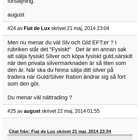
försäljning.
august
#24
av
Fiat de Lux
skrivet 21 maj, 2014 23:04
Men nu menar du väl Slv och Gld EFT:er ? I
rubriken står det "Fysiskt" Det är en annan sak
att sälja fysiskt Silver och köpa fysiskt guld,särskilt
när den privata silvermarknaden är så liten som
den är. När ska du hinna sälja ditt silver på
tradera när Guld/Silver Ration ändrar sig så fort
som den gör.
Du menar väl nättrading ?
#25
av
august
skrivet 22 maj, 2014 01:55
Citat från: Fiat de Lux skrivet 21 maj, 2014 23:04