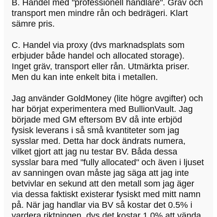
B. Handel med "professionell handlare". Gräv och
transport men mindre rån och bedrägeri. Klart
sämre pris.
C. Handel via proxy (dvs marknadsplats som
erbjuder både handel och allocated storage).
Inget gräv, transport eller rån. Utmärkta priser.
Men du kan inte enkelt bita i metallen.
Jag använder GoldMoney (lite högre avgifter) och
har börjat experimentera med BullionVault. Jag
började med GM eftersom BV då inte erbjöd
fysisk leverans i så små kvantiteter som jag
sysslar med. Detta har dock ändrats numera,
vilket gjort att jag nu testar BV. Båda dessa
sysslar bara med "fully allocated" och även i ljuset
av sanningen ovan måste jag säga att jag inte
betvivlar en sekund att den metall som jag äger
via dessa faktiskt existerar fysiskt med mitt namn
på. När jag handlar via BV så kostar det 0.5% i
vardera riktningen, dvs det kostar 1.0% att vända