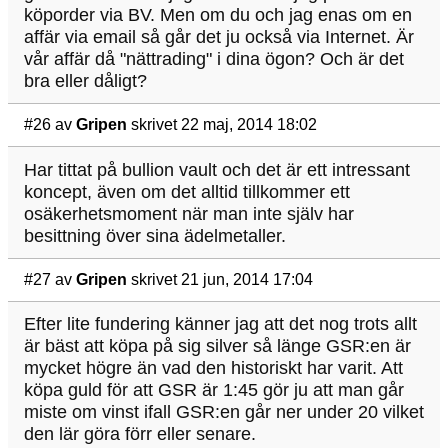
köporder via BV. Men om du och jag enas om en
affär via email så går det ju också via Internet. Är
vår affär då "nättrading" i dina ögon? Och är det
bra eller dåligt?
#26
av
Gripen
skrivet 22 maj, 2014 18:02
Har tittat på bullion vault och det är ett intressant
koncept, även om det alltid tillkommer ett
osäkerhetsmoment när man inte själv har
besittning över sina ädelmetaller.
#27
av
Gripen
skrivet 21 jun, 2014 17:04
Efter lite fundering känner jag att det nog trots allt
är bäst att köpa på sig silver så länge GSR:en är
mycket högre än vad den historiskt har varit. Att
köpa guld för att GSR är 1:45 gör ju att man går
miste om vinst ifall GSR:en går ner under 20 vilket
den lär göra förr eller senare.