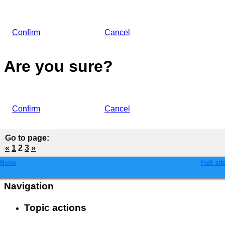
Confirm
Cancel
Are you sure?
Confirm
Cancel
Go to page
:
«
1
2
3
»
Menu
Full sit
Navigation
Topic actions