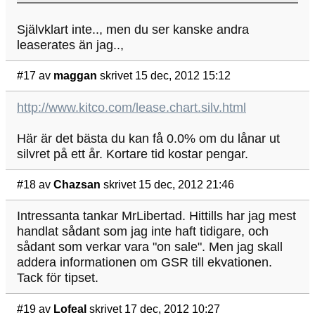
Självklart inte.., men du ser kanske andra
leaserates än jag..,
#17
av
maggan
skrivet 15 dec, 2012 15:12
http://www.kitco.com/lease.chart.silv.html
Här är det bästa du kan få 0.0% om du lånar ut
silvret på ett år. Kortare tid kostar pengar.
#18
av
Chazsan
skrivet 15 dec, 2012 21:46
Intressanta tankar MrLibertad. Hittills har jag mest
handlat sådant som jag inte haft tidigare, och
sådant som verkar vara "on sale". Men jag skall
addera informationen om GSR till ekvationen.
Tack för tipset.
#19
av
Lofeal
skrivet 17 dec, 2012 10:27