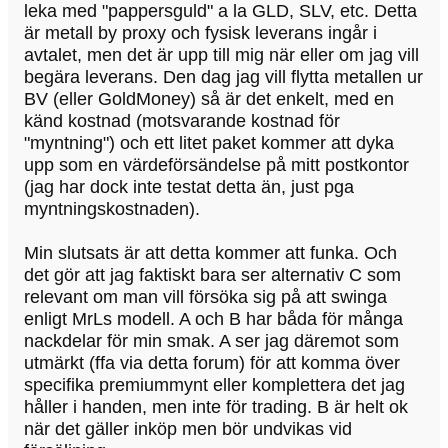
leka med "pappersguld" a la GLD, SLV, etc. Detta
är metall by proxy och fysisk leverans ingår i
avtalet, men det är upp till mig när eller om jag vill
begära leverans. Den dag jag vill flytta metallen ur
BV (eller GoldMoney) så är det enkelt, med en
känd kostnad (motsvarande kostnad för
"myntning") och ett litet paket kommer att dyka
upp som en värdeförsändelse på mitt postkontor
(jag har dock inte testat detta än, just pga
myntningskostnaden).
Min slutsats är att detta kommer att funka. Och
det gör att jag faktiskt bara ser alternativ C som
relevant om man vill försöka sig på att swinga
enligt MrLs modell. A och B har båda för många
nackdelar för min smak. A ser jag däremot som
utmärkt (ffa via detta forum) för att komma över
specifika premiummynt eller komplettera det jag
håller i handen, men inte för trading. B är helt ok
när det gäller inköp men bör undvikas vid