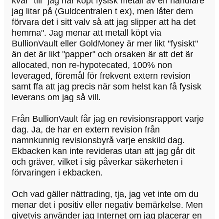
kvar" till "jag har köpt fysisk metall av en handlare
jag litar på (Guldcentralen t ex), men låter dem
förvara det i sitt valv så att jag slipper att ha det
hemma". Jag menar att metall köpt via
BullionVault eller GoldMoney är mer likt "fysiskt"
än det är likt "papper" och orsaken är att det är
allocated, non re-hypotecated, 100% non
leveraged, föremål för frekvent extern revision
samt ffa att jag precis när som helst kan få fysisk
leverans om jag så vill.
Från BullionVault får jag en revisionsrapport varje
dag. Ja, de har en extern revision från
namnkunnig revisionsbyrå varje enskild dag.
Ekbacken kan inte revideras utan att jag går dit
och gräver, vilket i sig påverkar säkerheten i
förvaringen i ekbacken.
Och vad gäller nättrading, tja, jag vet inte om du
menar det i positiv eller negativ bemärkelse. Men
givetvis använder jag Internet om jag placerar en