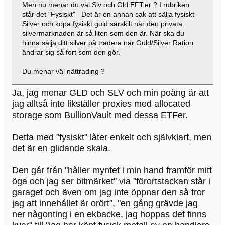
Men nu menar du väl Slv och Gld EFT:er ? I rubriken
står det "Fysiskt" Det är en annan sak att sälja fysiskt
Silver och köpa fysiskt guld,särskilt när den privata
silvermarknaden är så liten som den är. När ska du
hinna sälja ditt silver på tradera när Guld/Silver Ration
ändrar sig så fort som den gör.
Du menar väl nättrading ?
Ja, jag menar GLD och SLV och min poäng är att
jag alltså inte likställer proxies med allocated
storage som BullionVault med dessa ETFer.
Detta med "fysiskt" låter enkelt och självklart, men
det är en glidande skala.
Den går från "håller myntet i min hand framför mitt
öga och jag ser bitmärket" via "förortstackan står i
garaget och även om jag inte öppnar den så tror
jag att innehållet är orört", "en gång grävde jag
ner någonting i en ekbacke, jag hoppas det finns