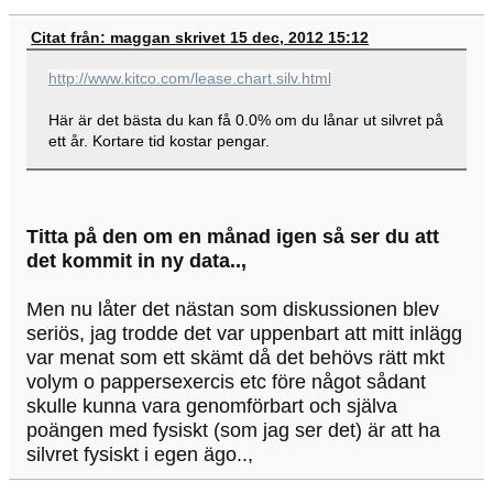
Citat från: maggan skrivet 15 dec, 2012 15:12
http://www.kitco.com/lease.chart.silv.html
Här är det bästa du kan få 0.0% om du lånar ut silvret på
ett år. Kortare tid kostar pengar.
Titta på den om en månad igen så ser du att
det kommit in ny data..,
Men nu låter det nästan som diskussionen blev
seriös, jag trodde det var uppenbart att mitt inlägg
var menat som ett skämt då det behövs rätt mkt
volym o pappersexercis etc före något sådant
skulle kunna vara genomförbart och själva
poängen med fysiskt (som jag ser det) är att ha
silvret fysiskt i egen ägo..,