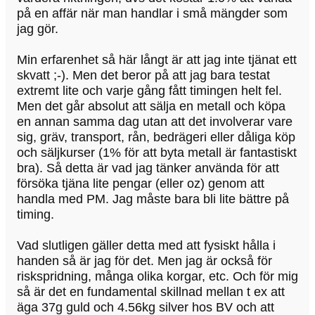
på en affär när man handlar i små mängder som
jag gör.
Min erfarenhet så här långt är att jag inte tjänat ett
skvatt ;-). Men det beror på att jag bara testat
extremt lite och varje gång fått timingen helt fel.
Men det går absolut att sälja en metall och köpa
en annan samma dag utan att det involverar vare
sig, gräv, transport, rån, bedrägeri eller dåliga köp
och säljkurser (1% för att byta metall är fantastiskt
bra). Så detta är vad jag tänker använda för att
försöka tjäna lite pengar (eller oz) genom att
handla med PM. Jag måste bara bli lite bättre på
timing.
Vad slutligen gäller detta med att fysiskt hålla i
handen så är jag för det. Men jag är också för
riskspridning, många olika korgar, etc. Och för mig
så är det en fundamental skillnad mellan t ex att
äga 37g guld och 4.56kg silver hos BV och att