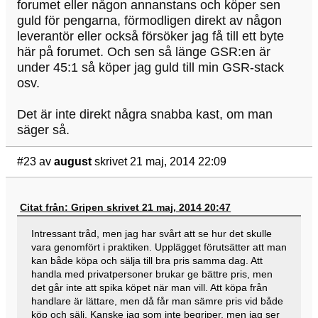
forumet eller någon annanstans och köper sen
guld för pengarna, förmodligen direkt av någon
leverantör eller också försöker jag få till ett byte
här på forumet. Och sen så länge GSR:en är
under 45:1 så köper jag guld till min GSR-stack
osv.
Det är inte direkt några snabba kast, om man
säger så.
#23
av
august
skrivet 21 maj, 2014 22:09
Citat från: Gripen skrivet 21 maj, 2014 20:47
Intressant tråd, men jag har svårt att se hur det skulle
vara genomfört i praktiken. Upplägget förutsätter att man
kan både köpa och sälja till bra pris samma dag. Att
handla med privatpersoner brukar ge bättre pris, men
det går inte att spika köpet när man vill. Att köpa från
handlare är lättare, men då får man sämre pris vid både
köp och sälj. Kanske jag som inte begriper, men jag ser