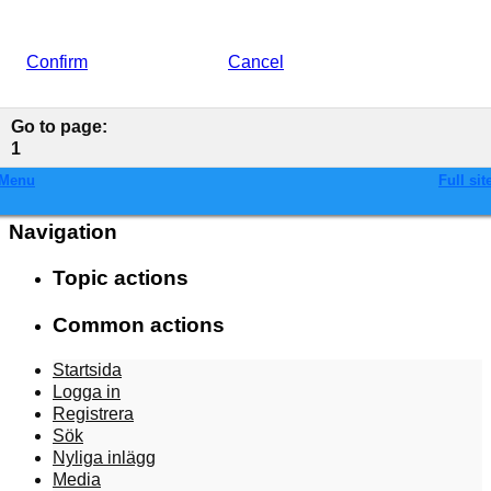
Confirm
Cancel
Go to page
:
1
Menu
Full sit
Navigation
Topic actions
Common actions
Startsida
Logga in
Registrera
Sök
Nyliga inlägg
Media