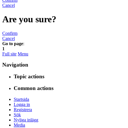
Confirm
Cancel
Are you sure?
Confirm
Cancel
Go to page
:
1
Full site
Menu
Navigation
Topic actions
Common actions
Startsida
Logga in
Registrera
Sök
Nyliga inlägg
Media