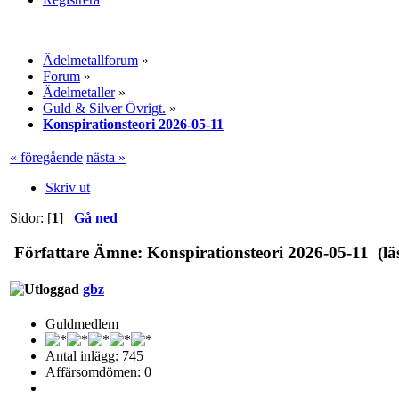
Ädelmetallforum
»
Forum
»
Ädelmetaller
»
Guld & Silver Övrigt.
»
Konspirationsteori 2026-05-11
« föregående
nästa »
Skriv ut
Sidor: [
1
]
Gå ned
Författare
Ämne: Konspirationsteori 2026-05-11 (lä
gbz
Guldmedlem
Antal inlägg: 745
Affärsomdömen: 0