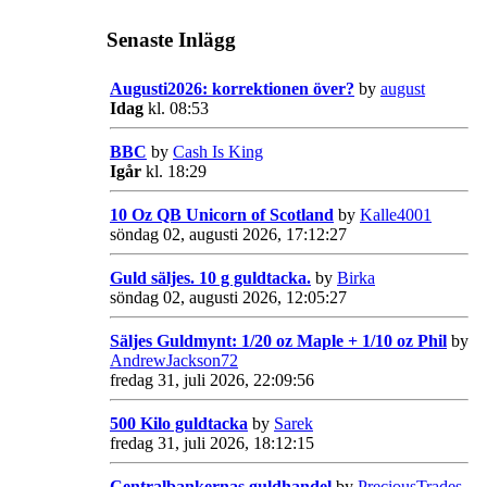
Senaste Inlägg
Augusti2026: korrektionen över?
by
august
Idag
kl. 08:53
BBC
by
Cash Is King
Igår
kl. 18:29
10 Oz QB Unicorn of Scotland
by
Kalle4001
söndag 02, augusti 2026, 17:12:27
Guld säljes. 10 g guldtacka.
by
Birka
söndag 02, augusti 2026, 12:05:27
Säljes Guldmynt: 1/20 oz Maple + 1/10 oz Phil
by
AndrewJackson72
fredag 31, juli 2026, 22:09:56
500 Kilo guldtacka
by
Sarek
fredag 31, juli 2026, 18:12:15
Centralbankernas guldhandel
by
PreciousTrades