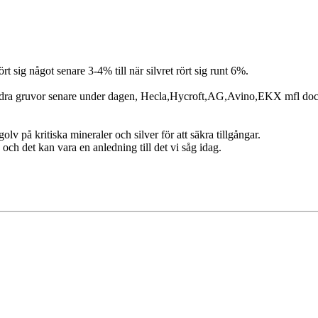
t sig något senare 3-4% till när silvret rört sig runt 6%.
 andra gruvor senare under dagen, Hecla,Hycroft,AG,Avino,EKX mfl dock
olv på kritiska mineraler och silver för att säkra tillgångar.
 och det kan vara en anledning till det vi såg idag.