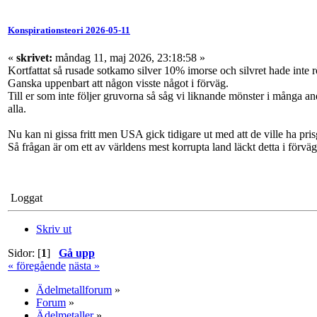
Konspirationsteori 2026-05-11
«
skrivet:
måndag 11, maj 2026, 23:18:58 »
Kortfattat så rusade sotkamo silver 10% imorse och silvret hade inte rör
Ganska uppenbart att någon visste något i förväg.
Till er som inte följer gruvorna så såg vi liknande mönster i många
alla.
Nu kan ni gissa fritt men USA gick tidigare ut med att de ville ha prisg
Så frågan är om ett av världens mest korrupta land läckt detta i förväg
Loggat
Skriv ut
Sidor: [
1
]
Gå upp
« föregående
nästa »
Ädelmetallforum
»
Forum
»
Ädelmetaller
»