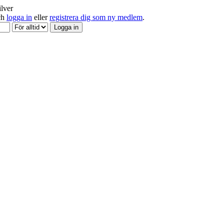
ilver
och
logga in
eller
registrera dig som ny medlem
.