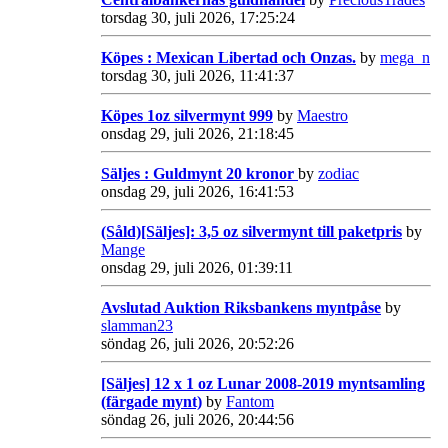
torsdag 30, juli 2026, 17:25:24
Köpes : Mexican Libertad och Onzas.
by
mega_n
torsdag 30, juli 2026, 11:41:37
Köpes 1oz silvermynt 999
by
Maestro
onsdag 29, juli 2026, 21:18:45
Säljes : Guldmynt 20 kronor
by
zodiac
onsdag 29, juli 2026, 16:41:53
(Såld)[Säljes]: 3,5 oz silvermynt till paketpris
by
Mange
onsdag 29, juli 2026, 01:39:11
Avslutad Auktion Riksbankens myntpåse
by
slamman23
söndag 26, juli 2026, 20:52:26
[Säljes] 12 x 1 oz Lunar 2008-2019 myntsamling
(färgade mynt)
by
Fantom
söndag 26, juli 2026, 20:44:56