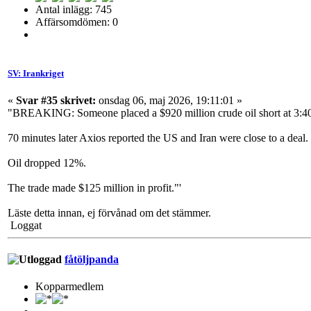
Antal inlägg: 745
Affärsomdömen: 0
SV: Irankriget
«
Svar #35 skrivet:
onsdag 06, maj 2026, 19:11:01 »
"BREAKING: Someone placed a $920 million crude oil short at 3:
70 minutes later Axios reported the US and Iran were close to a deal.
Oil dropped 12%.
The trade made $125 million in profit."'
Läste detta innan, ej förvånad om det stämmer.
Loggat
fåtöljpanda
Kopparmedlem