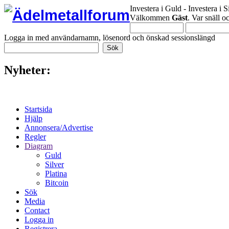
Investera i Guld - Investera i S
Välkommen
Gäst
. Var snäll 
Logga in med användarnamn, lösenord och önskad sessionslängd
Nyheter:
Startsida
Hjälp
Annonsera/Advertise
Regler
Diagram
Guld
Silver
Platina
Bitcoin
Sök
Media
Contact
Logga in
Registrera