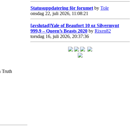
Statusuppdatering för forumet
by
Tole
onsdag 22, juli 2026, 11:08:21
[avslutad]Yale of Beaufort 10 oz Silvermynt
999,9 – Queen’s Beasts 2020
by
Rixen82
torsdag 16, juli 2026, 20:37:36
a Truth