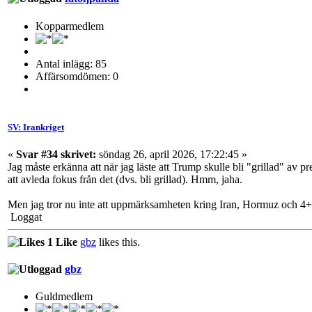
Kopparmedlem
Antal inlägg: 85
Affärsomdömen: 0
SV: Irankriget
«
Svar #34 skrivet:
söndag 26, april 2026, 17:22:45 »
Jag måste erkänna att när jag läste att Trump skulle bli "grillad" av 
att avleda fokus från det (dvs. bli grillad). Hmm, jaha.
Men jag tror nu inte att uppmärksamheten kring Iran, Hormuz och 
Loggat
1 Like
gbz
likes this.
gbz
Guldmedlem