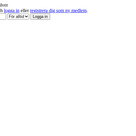
ilver
och
logga in
eller
registrera dig som ny medlem
.