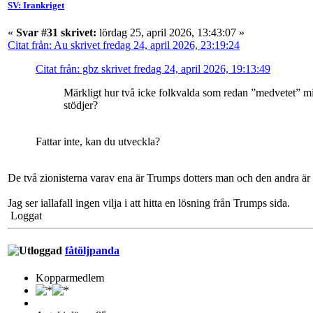
SV: Irankriget
«
Svar #31 skrivet:
lördag 25, april 2026, 13:43:07 »
Citat från: Au skrivet fredag 24, april 2026, 23:19:24
Citat från: gbz skrivet fredag 24, april 2026, 19:13:49
Märkligt hur två icke folkvalda som redan ”medvetet” mis
stödjer?
Fattar inte, kan du utveckla?
De två zionisterna varav ena är Trumps dotters man och den andra är
Jag ser iallafall ingen vilja i att hitta en lösning från Trumps sida.
Loggat
fåtöljpanda
Kopparmedlem