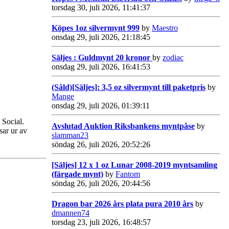
torsdag 30, juli 2026, 11:41:37
Köpes 1oz silvermynt 999
by
Maestro
onsdag 29, juli 2026, 21:18:45
Säljes : Guldmynt 20 kronor
by
zodiac
onsdag 29, juli 2026, 16:41:53
(Såld)[Säljes]: 3,5 oz silvermynt till paketpris
by
Mange
onsdag 29, juli 2026, 01:39:11
 Social.
Avslutad Auktion Riksbankens myntpåse
by
sar ur av
slamman23
söndag 26, juli 2026, 20:52:26
[Säljes] 12 x 1 oz Lunar 2008-2019 myntsamling
(färgade mynt)
by
Fantom
söndag 26, juli 2026, 20:44:56
Dragon bar 2026 års plata pura 2010 års
by
dmannen74
torsdag 23, juli 2026, 16:48:57