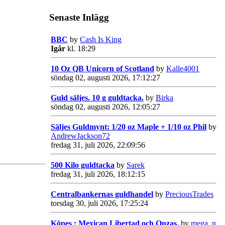
Senaste Inlägg
BBC
by
Cash Is King
Igår
kl. 18:29
10 Oz QB Unicorn of Scotland
by
Kalle4001
söndag 02, augusti 2026, 17:12:27
Guld säljes. 10 g guldtacka.
by
Birka
söndag 02, augusti 2026, 12:05:27
Säljes Guldmynt: 1/20 oz Maple + 1/10 oz Phil
by
AndrewJackson72
fredag 31, juli 2026, 22:09:56
500 Kilo guldtacka
by
Sarek
fredag 31, juli 2026, 18:12:15
Centralbankernas guldhandel
by
PreciousTrades
torsdag 30, juli 2026, 17:25:24
Köpes : Mexican Libertad och Onzas.
by
mega_n