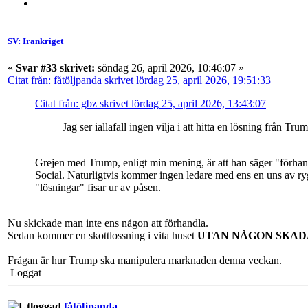
SV: Irankriget
«
Svar #33 skrivet:
söndag 26, april 2026, 10:46:07 »
Citat från: fåtöljpanda skrivet lördag 25, april 2026, 19:51:33
Citat från: gbz skrivet lördag 25, april 2026, 13:43:07
Jag ser iallafall ingen vilja i att hitta en lösning från Tru
Grejen med Trump, enligt min mening, är att han säger "förhand
Social. Naturligtvis kommer ingen ledare med ens en uns av rygg
"lösningar" fisar ur av påsen.
Nu skickade man inte ens någon att förhandla.
Sedan kommer en skottlossning i vita huset
UTAN NÅGON SKA
Frågan är hur Trump ska manipulera marknaden denna veckan.
Loggat
fåtöljpanda