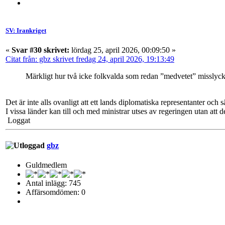
SV: Irankriget
«
Svar #30 skrivet:
lördag 25, april 2026, 00:09:50 »
Citat från: gbz skrivet fredag 24, april 2026, 19:13:49
Märkligt hur två icke folkvalda som redan ”medvetet” misslycka
Det är inte alls ovanligt att ett lands diplomatiska representanter och 
I vissa länder kan till och med ministrar utses av regeringen utan att de
Loggat
gbz
Guldmedlem
Antal inlägg: 745
Affärsomdömen: 0