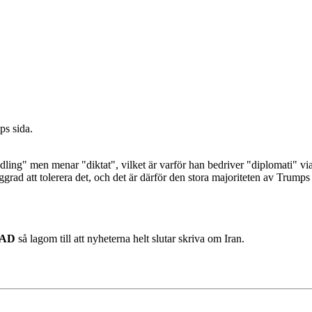
mps sida.
ling" men menar "diktat", vilket är varför han bedriver "diplomati" vi
rad att tolerera det, och det är därför den stora majoriteten av Trumps
DAD
så lagom till att nyheterna helt slutar skriva om Iran.