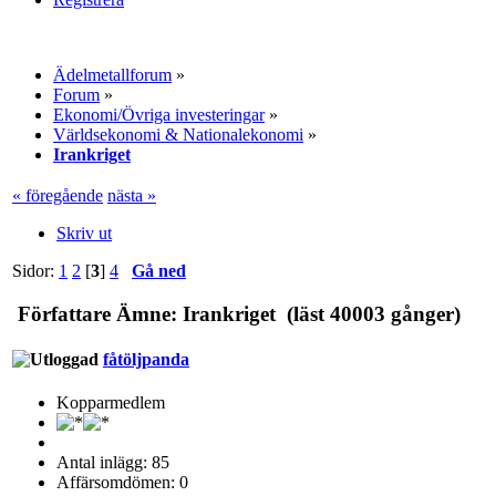
Ädelmetallforum
»
Forum
»
Ekonomi/Övriga investeringar
»
Världsekonomi & Nationalekonomi
»
Irankriget
« föregående
nästa »
Skriv ut
Sidor:
1
2
[
3
]
4
Gå ned
Författare
Ämne: Irankriget (läst 40003 gånger)
fåtöljpanda
Kopparmedlem
Antal inlägg: 85
Affärsomdömen: 0