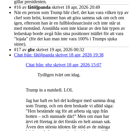
gillar presidenten.
#16
av
fåtöljpanda
skrivet 18 apr, 2026 20:49
När en person som Trump blir chef, det kan vara vilken typ av
chef som helst, kommer han att göra samma sak om och om
igen, eftersom han är en fullblodsnarcissist och inte står ut
med motstånd. Anställda som inte klarar av den här typen av
ledarskap borde avgå från sina positioner istället för att vara
"lojala" (för det kan man inte vara 100% i Trumps sjuka
sinne).
#17
av
gbz
skrivet 19 apr, 2026 00:32
Citat från: fåtöljpanda skrivet 18 apr, 2026 19:38
Citat från: gbz skrivet 18 apr, 2026 15:07
Tydligen tvärt om idag.
Trump in a nutshell. LOL
Jag har haft en hel del kollegor med samma drag
som Trump, och om dem brukade vi alltid säga:
”Hen bestämde sig för att arbeta sig upp från
botten – och stannade där!” Men om man har
ärvt ett företag är det förstås en helt annan sak.
Även den största idioten får stöd av de många