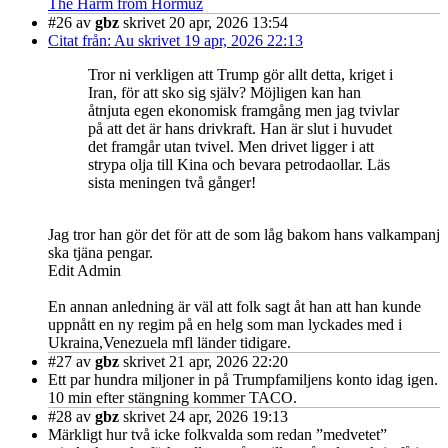
The Harm from Hormuz
#26
av
gbz
skrivet 20 apr, 2026 13:54
Citat från: Au skrivet 19 apr, 2026 22:13
Tror ni verkligen att Trump gör allt detta, kriget i
Iran, för att sko sig själv? Möjligen kan han
åtnjuta egen ekonomisk framgång men jag tvivlar
på att det är hans drivkraft. Han är slut i huvudet
det framgår utan tvivel. Men drivet ligger i att
strypa olja till Kina och bevara petrodaollar. Läs
sista meningen två gånger!
Jag tror han gör det för att de som låg bakom hans valkampanj
ska tjäna pengar.
Edit Admin
En annan anledning är väl att folk sagt åt han att han kunde
uppnått en ny regim på en helg som man lyckades med i
Ukraina,Venezuela mfl länder tidigare.
#27
av
gbz
skrivet 21 apr, 2026 22:20
Ett par hundra miljoner in på Trumpfamiljens konto idag igen.
10 min efter stängning kommer TACO.
#28
av
gbz
skrivet 24 apr, 2026 19:13
Märkligt hur två icke folkvalda som redan ”medvetet”