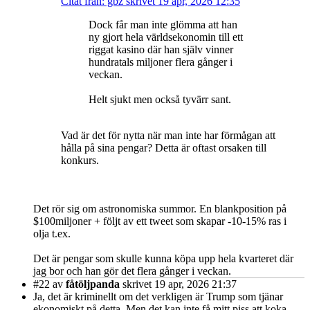
Citat från: gbz skrivet 19 apr, 2026 12:35
Dock får man inte glömma att han
ny gjort hela världsekonomin till ett
riggat kasino där han själv vinner
hundratals miljoner flera gånger i
veckan.
Helt sjukt men också tyvärr sant.
Vad är det för nytta när man inte har förmågan att
hålla på sina pengar? Detta är oftast orsaken till
konkurs.
Det rör sig om astronomiska summor. En blankposition på
$100miljoner + följt av ett tweet som skapar -10-15% ras i
olja t.ex.
Det är pengar som skulle kunna köpa upp hela kvarteret där
jag bor och han gör det flera gånger i veckan.
#22
av
fåtöljpanda
skrivet 19 apr, 2026 21:37
Ja, det är kriminellt om det verkligen är Trump som tjänar
ekonomiskt på detta. Men det kan inte få mitt piss att koka