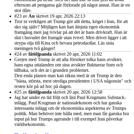
eftersom att pengarna går förlorade på något annat. Han är en
stor dåre.
#23
av
Au
skrivet 19 apr, 2026 22:13
Tror ni verkligen att Trump gör allt detta, kriget i Iran, för att
sko sig själv? Möjligen kan han åtnjuta egen ekonomisk
framgång men jag tvivlar på att det är hans drivkraft. Han är
slut i huvudet det framgår utan tvivel. Men drivet ligger i att
strypa olja till Kina och bevara petrodaollar. Läs sista
meningen två gånger!
#24
av
fåtöljpanda
skrivet 20 apr, 2026 11:02
Grejen med Trump är att alla försöker tolka hans avsikter,
hans egna uttalanden om sina avsikter fluktuerar fram och
tillbaka, och det är i grunden problemet.
Den enda planen man kan räkna med är att Trump är den
"bästa, största, mest otroliga presidenten i USA någonsin" och
resten kör på ad hoc på dagen.
#25
av
fåtöljpanda
skrivet 20 apr, 2026 12:58
Jag har under en tid följt och läst Paul Krugmans Substack-
inlägg. Paul Krugman är nationalekonom och har ganska
intressanta inlägg om de ekonomiska aspekterna av Trumps
politik. Man behöver inte hålla med, men man får ganska bra
input på hur Trumps agerande i till exempel Iran påverkar
världsekonomin.