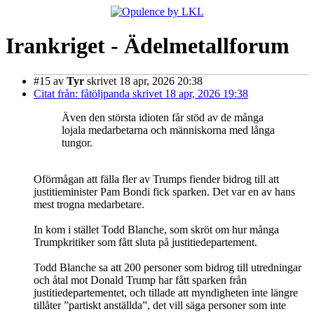
Irankriget - Ädelmetallforum
#15
av
Tyr
skrivet 18 apr, 2026 20:38
Citat från: fåtöljpanda skrivet 18 apr, 2026 19:38
Även den största idioten får stöd av de många
lojala medarbetarna och människorna med långa
tungor.
Oförmågan att fälla fler av Trumps fiender bidrog till att
justitieminister Pam Bondi fick sparken. Det var en av hans
mest trogna medarbetare.
In kom i stället Todd Blanche, som skröt om hur många
Trumpkritiker som fått sluta på justitiedepartement.
Todd Blanche sa att 200 personer som bidrog till utredningar
och åtal mot Donald Trump har fått sparken från
justitiedepartementet, och tillade att myndigheten inte längre
tillåter ”partiskt anställda”, det vill säga personer som inte