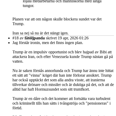
lojala medarbetarna och människorna med långa
tungor.
Planen var att om någon skulle blockera sundet var det
Trump.
Iran sa nej så nu är det stängt igen.
#18
av
fåtöljpanda
skrivet 19 apr, 2026 01:26
Jag förstår ironin, men det finns ingen plan.
Trump är en impulsiv opportunist och blev hajpad av Bibi att
attackera Iran, och efter Venezuela kunde Trump nästan gå på
vatten.
Nu är saken förstås annorlunda och Trump har ännu inte hittat
ett sätt att "vinna" kriget där han inte förlorar ansiktet. Trump
har också upptäckt det som alla andra visste, att iranierna
tillverkar drönare och missiler och är duktiga på det, och att de
alltid har haft Hormuzsundet som sitt trumfkort.
Trump är en dåre och det kommer att fortsätta vara turbulent
och kriminellt tills han sätts i tvångströja och "pensioneras" i
förtid.