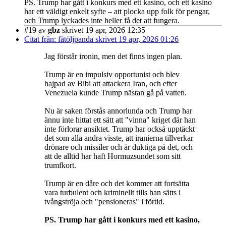
PS. Trump har gått i konkurs med ett kasino, och ett kasino
har ett väldigt enkelt syfte – att plocka upp folk för pengar,
och Trump lyckades inte heller få det att fungera.
#19
av
gbz
skrivet 19 apr, 2026 12:35
Citat från: fåtöljpanda skrivet 19 apr, 2026 01:26
Jag förstår ironin, men det finns ingen plan.
Trump är en impulsiv opportunist och blev
hajpad av Bibi att attackera Iran, och efter
Venezuela kunde Trump nästan gå på vatten.
Nu är saken förstås annorlunda och Trump har
ännu inte hittat ett sätt att "vinna" kriget där han
inte förlorar ansiktet. Trump har också upptäckt
det som alla andra visste, att iranierna tillverkar
drönare och missiler och är duktiga på det, och
att de alltid har haft Hormuzsundet som sitt
trumfkort.
Trump är en dåre och det kommer att fortsätta
vara turbulent och kriminellt tills han sätts i
tvångströja och "pensioneras" i förtid.
PS. Trump har gått i konkurs med ett kasino,