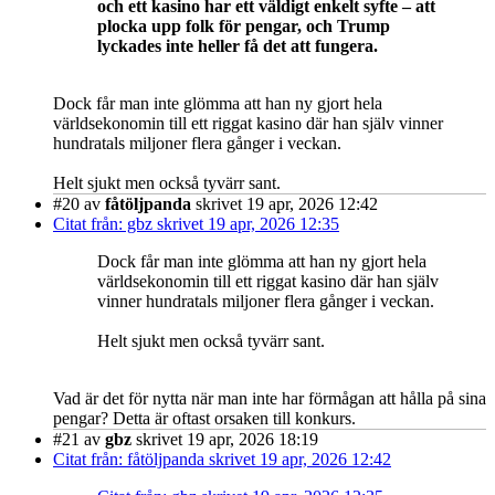
och ett kasino har ett väldigt enkelt syfte – att
plocka upp folk för pengar, och Trump
lyckades inte heller få det att fungera.
Dock får man inte glömma att han ny gjort hela
världsekonomin till ett riggat kasino där han själv vinner
hundratals miljoner flera gånger i veckan.
Helt sjukt men också tyvärr sant.
#20
av
fåtöljpanda
skrivet 19 apr, 2026 12:42
Citat från: gbz skrivet 19 apr, 2026 12:35
Dock får man inte glömma att han ny gjort hela
världsekonomin till ett riggat kasino där han själv
vinner hundratals miljoner flera gånger i veckan.
Helt sjukt men också tyvärr sant.
Vad är det för nytta när man inte har förmågan att hålla på sina
pengar? Detta är oftast orsaken till konkurs.
#21
av
gbz
skrivet 19 apr, 2026 18:19
Citat från: fåtöljpanda skrivet 19 apr, 2026 12:42