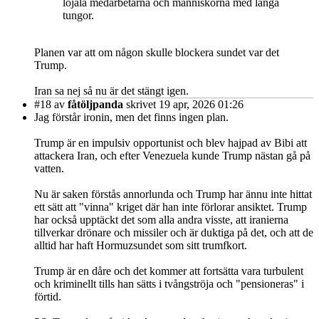
lojala medarbetarna och människorna med långa
tungor.
Planen var att om någon skulle blockera sundet var det
Trump.
Iran sa nej så nu är det stängt igen.
#18
av
fåtöljpanda
skrivet 19 apr, 2026 01:26
Jag förstår ironin, men det finns ingen plan.
Trump är en impulsiv opportunist och blev hajpad av Bibi att
attackera Iran, och efter Venezuela kunde Trump nästan gå på
vatten.
Nu är saken förstås annorlunda och Trump har ännu inte hittat
ett sätt att "vinna" kriget där han inte förlorar ansiktet. Trump
har också upptäckt det som alla andra visste, att iranierna
tillverkar drönare och missiler och är duktiga på det, och att de
alltid har haft Hormuzsundet som sitt trumfkort.
Trump är en dåre och det kommer att fortsätta vara turbulent
och kriminellt tills han sätts i tvångströja och "pensioneras" i
förtid.