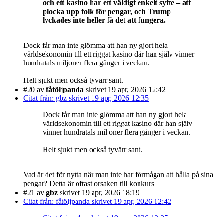
och ett kasino har ett väldigt enkelt syfte – att
plocka upp folk för pengar, och Trump
lyckades inte heller få det att fungera.
Dock får man inte glömma att han ny gjort hela
världsekonomin till ett riggat kasino där han själv vinner
hundratals miljoner flera gånger i veckan.
Helt sjukt men också tyvärr sant.
#20
av
fåtöljpanda
skrivet 19 apr, 2026 12:42
Citat från: gbz skrivet 19 apr, 2026 12:35
Dock får man inte glömma att han ny gjort hela
världsekonomin till ett riggat kasino där han själv
vinner hundratals miljoner flera gånger i veckan.
Helt sjukt men också tyvärr sant.
Vad är det för nytta när man inte har förmågan att hålla på sina
pengar? Detta är oftast orsaken till konkurs.
#21
av
gbz
skrivet 19 apr, 2026 18:19
Citat från: fåtöljpanda skrivet 19 apr, 2026 12:42