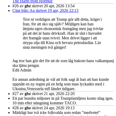
The Harm from Hormuz
#26
av
gbz
skrivet 20 apr, 2026 13:54
Citat från: Au skrivet 19 apr, 2026 22:13
Tror ni verkligen att Trump gör allt detta, kriget i
Iran, för att sko sig själv? Möjligen kan han
åtnjuta egen ekonomisk framgång men jag tvivlar
på att det är hans drivkraft. Han är slut i huvudet
det framgår utan tvivel. Men drivet ligger i att
strypa olja till Kina och bevara petrodaollar. Läs
sista meningen två gånger!
Jag tror han gör det för att de som låg bakom hans valkampanj
ska tjäna pengar.
Edit Admin
En annan anledning är väl att folk sagt åt han att han kunde
uppnått en ny regim på en helg som man lyckades med i
Ukraina,Venezuela mfl länder tidigare.
#27
av
gbz
skrivet 21 apr, 2026 22:20
Ett par hundra miljoner in på Trumpfamiljens konto idag igen.
10 min efter stängning kommer TACO.
#28
av
gbz
skrivet 24 apr, 2026 19:13
Märkligt hur två icke folkvalda som redan ”medvetet”