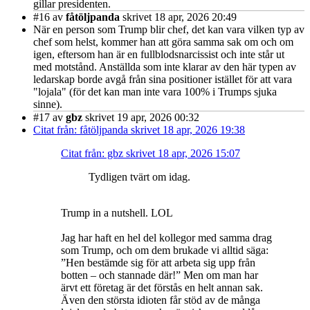
gillar presidenten.
#16
av
fåtöljpanda
skrivet 18 apr, 2026 20:49
När en person som Trump blir chef, det kan vara vilken typ av
chef som helst, kommer han att göra samma sak om och om
igen, eftersom han är en fullblodsnarcissist och inte står ut
med motstånd. Anställda som inte klarar av den här typen av
ledarskap borde avgå från sina positioner istället för att vara
"lojala" (för det kan man inte vara 100% i Trumps sjuka
sinne).
#17
av
gbz
skrivet 19 apr, 2026 00:32
Citat från: fåtöljpanda skrivet 18 apr, 2026 19:38
Citat från: gbz skrivet 18 apr, 2026 15:07
Tydligen tvärt om idag.
Trump in a nutshell. LOL
Jag har haft en hel del kollegor med samma drag
som Trump, och om dem brukade vi alltid säga:
”Hen bestämde sig för att arbeta sig upp från
botten – och stannade där!” Men om man har
ärvt ett företag är det förstås en helt annan sak.
Även den största idioten får stöd av de många