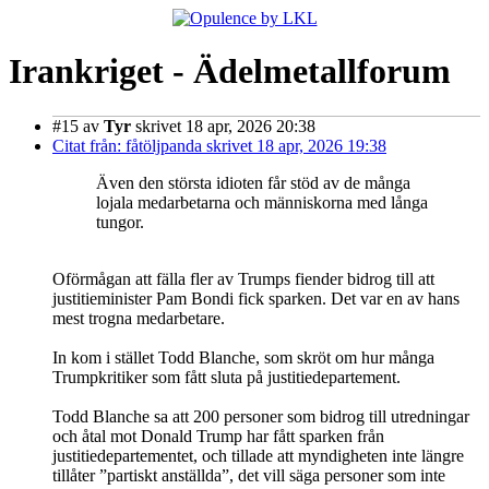
Irankriget - Ädelmetallforum
#15
av
Tyr
skrivet 18 apr, 2026 20:38
Citat från: fåtöljpanda skrivet 18 apr, 2026 19:38
Även den största idioten får stöd av de många
lojala medarbetarna och människorna med långa
tungor.
Oförmågan att fälla fler av Trumps fiender bidrog till att
justitieminister Pam Bondi fick sparken. Det var en av hans
mest trogna medarbetare.
In kom i stället Todd Blanche, som skröt om hur många
Trumpkritiker som fått sluta på justitiedepartement.
Todd Blanche sa att 200 personer som bidrog till utredningar
och åtal mot Donald Trump har fått sparken från
justitiedepartementet, och tillade att myndigheten inte längre
tillåter ”partiskt anställda”, det vill säga personer som inte