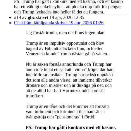
PS. Trump har gått i konkurs med ett kasino, och ett kasino
har ett väldigt enkelt syfte – att plocka upp folk för pengar,
och Trump lyckades inte heller få det att fungera.
#19
av
gbz
skrivet 19 apr, 2026 12:35
Citat från: fåtöljpanda skrivet 19 apr, 2026 01:26
Jag förstår ironin, men det finns ingen plan.
Trump är en impulsiv opportunist och blev
hajpad av Bibi att attackera Iran, och efter
Venezuela kunde Trump nästan gå på vatten.
Nu är saken förstås annorlunda och Trump har
ännu inte hittat ett sätt att "vinna" kriget där han
inte förlorar ansiktet. Trump har också upptäckt
det som alla andra visste, att iranierna tillverkar
drönare och missiler och är duktiga på det, och
att de alltid har haft Hormuzsundet som sitt
trumfkort.
Trump är en dåre och det kommer att fortsätta
vara turbulent och kriminellt tills han sätts i
tvångströja och "pensioneras" i förtid.
PS. Trump har gått i konkurs med ett kasino,