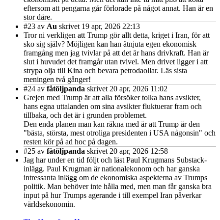
eftersom att pengarna går förlorade på något annat. Han är en
stor dåre.
#23
av
Au
skrivet 19 apr, 2026 22:13
Tror ni verkligen att Trump gör allt detta, kriget i Iran, för att
sko sig själv? Möjligen kan han åtnjuta egen ekonomisk
framgång men jag tvivlar på att det är hans drivkraft. Han är
slut i huvudet det framgår utan tvivel. Men drivet ligger i att
strypa olja till Kina och bevara petrodaollar. Läs sista
meningen två gånger!
#24
av
fåtöljpanda
skrivet 20 apr, 2026 11:02
Grejen med Trump är att alla försöker tolka hans avsikter,
hans egna uttalanden om sina avsikter fluktuerar fram och
tillbaka, och det är i grunden problemet.
Den enda planen man kan räkna med är att Trump är den
"bästa, största, mest otroliga presidenten i USA någonsin" och
resten kör på ad hoc på dagen.
#25
av
fåtöljpanda
skrivet 20 apr, 2026 12:58
Jag har under en tid följt och läst Paul Krugmans Substack-
inlägg. Paul Krugman är nationalekonom och har ganska
intressanta inlägg om de ekonomiska aspekterna av Trumps
politik. Man behöver inte hålla med, men man får ganska bra
input på hur Trumps agerande i till exempel Iran påverkar
världsekonomin.