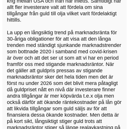
krig mellan USA och Iran har inletts. Samtidigt har
allt fler investerare valt att fördela om sina
tillgångar från guld till olja vilket varit fördelaktigt
hittills.
La upp en långsiktig trend på marknadsränta för
30-åriga obligationer för att visa att den långa
trenden med ständigt sjunkande marknadstrender
som bottnade 2020 i samband med covid-krisen
är över och att det ser ut som att vi har en period
framför oss med stigande marknadsräntor. När
det gäller att guldpris pressas av stigande
marknadsräntor sker det hela tiden men det är
först nu under 2026 som det blivit mera påtagligt
då guldpriset nått en nivå där investerare finner
andra tillgångar är mer köpvärda t.e.x olja men
också därför att ökande räntekostnader på lån gör
att likvida tillgångar som guld säljs av för att
finansiera dessa ökande kostnader. Men detta är
på kort sikt, långsiktigt stiger guld trots att
marknadsräntor stiger så länge realavkastning på