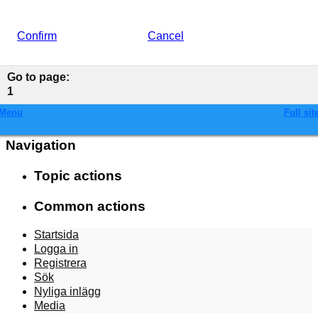
Confirm
Cancel
Go to page
:
1
Menu
Full sit
Navigation
Topic actions
Common actions
Startsida
Logga in
Registrera
Sök
Nyliga inlägg
Media