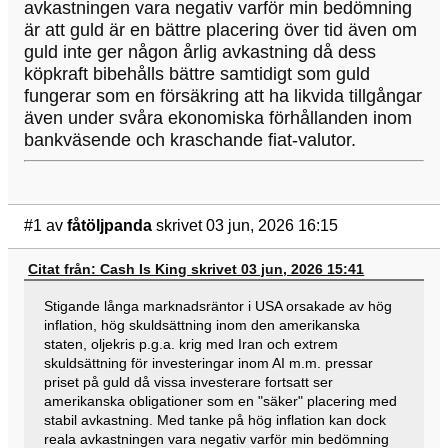
avkastningen vara negativ varför min bedömning
är att guld är en bättre placering över tid även om
guld inte ger någon årlig avkastning då dess
köpkraft bibehålls bättre samtidigt som guld
fungerar som en försäkring att ha likvida tillgångar
även under svåra ekonomiska förhållanden inom
bankväsende och kraschande fiat-valutor.
#1
av
fåtöljpanda
skrivet 03 jun, 2026 16:15
Citat från: Cash Is King skrivet 03 jun, 2026 15:41
Stigande långa marknadsräntor i USA orsakade av hög
inflation, hög skuldsättning inom den amerikanska
staten, oljekris p.g.a. krig med Iran och extrem
skuldsättning för investeringar inom AI m.m. pressar
priset på guld då vissa investerare fortsatt ser
amerikanska obligationer som en "säker" placering med
stabil avkastning. Med tanke på hög inflation kan dock
reala avkastningen vara negativ varför min bedömning