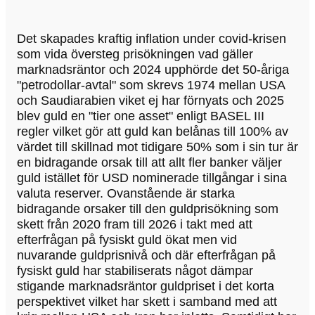
Det skapades kraftig inflation under covid-krisen
som vida översteg prisökningen vad gäller
marknadsräntor och 2024 upphörde det 50-åriga
"petrodollar-avtal" som skrevs 1974 mellan USA
och Saudiarabien viket ej har förnyats och 2025
blev guld en "tier one asset" enligt BASEL III
regler vilket gör att guld kan belånas till 100% av
värdet till skillnad mot tidigare 50% som i sin tur är
en bidragande orsak till att allt fler banker väljer
guld istället för USD nominerade tillgångar i sina
valuta reserver. Ovanstående är starka
bidragande orsaker till den guldprisökning som
skett från 2020 fram till 2026 i takt med att
efterfrågan på fysiskt guld ökat men vid
nuvarande guldprisnivå och där efterfrågan på
fysiskt guld har stabiliserats något dämpar
stigande marknadsräntor guldpriset i det korta
perspektivet vilket har skett i samband med att