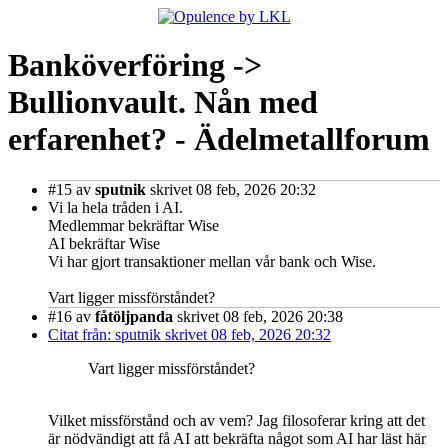
Banköverföring ->
Bullionvault. Nån med
erfarenhet? - Ädelmetallforum
#15
av
sputnik
skrivet 08 feb, 2026 20:32
Vi la hela tråden i AI.
Medlemmar bekräftar Wise
AI bekräftar Wise
Vi har gjort transaktioner mellan vår bank och Wise.
Vart ligger missförståndet?
#16
av
fåtöljpanda
skrivet 08 feb, 2026 20:38
Citat från: sputnik skrivet 08 feb, 2026 20:32
Vart ligger missförståndet?
Vilket missförstånd och av vem? Jag filosoferar kring att det
är nödvändigt att få AI att bekräfta något som AI har läst här