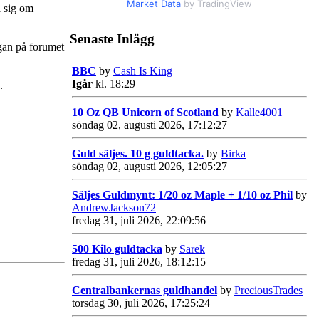
Market Data
by TradingView
a sig om
Senaste Inlägg
ågan på forumet
BBC
by
Cash Is King
Igår
kl. 18:29
.
10 Oz QB Unicorn of Scotland
by
Kalle4001
söndag 02, augusti 2026, 17:12:27
Guld säljes. 10 g guldtacka.
by
Birka
söndag 02, augusti 2026, 12:05:27
Säljes Guldmynt: 1/20 oz Maple + 1/10 oz Phil
by
AndrewJackson72
fredag 31, juli 2026, 22:09:56
500 Kilo guldtacka
by
Sarek
fredag 31, juli 2026, 18:12:15
Centralbankernas guldhandel
by
PreciousTrades
torsdag 30, juli 2026, 17:25:24