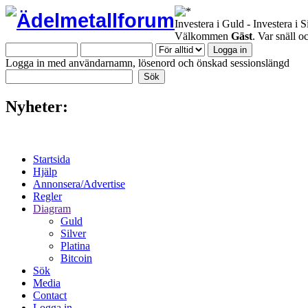
Investera i Guld - Investera i S
Välkommen
Gäst
. Var snäll 
Logga in med användarnamn, lösenord och önskad sessionslängd
Nyheter:
Startsida
Hjälp
Annonsera/Advertise
Regler
Diagram
Guld
Silver
Platina
Bitcoin
Sök
Media
Contact
Logga in