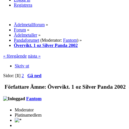
Registrera
Ädelmetallforum
»
Forum
»
Ädelmetaller
»
Pandaforumet
(Moderator:
Fantom
) »
Övervikt. 1 oz Silver Panda 2002
« föregående
nästa »
Skriv ut
Sidor: [
1
]
2
Gå ned
Författare
Ämne: Övervikt. 1 oz Silver Panda 2002 (
Fantom
Moderator
Platinamedlem