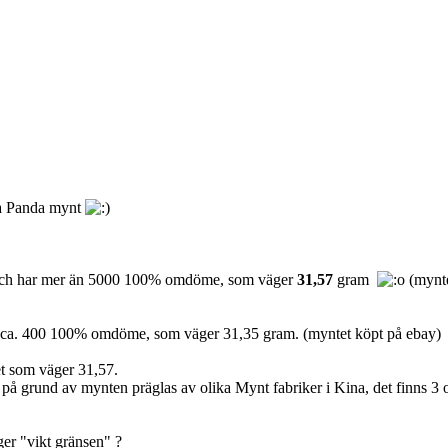
na Panda mynt
y och har mer än 5000 100% omdöme, som väger
31,57
gram
(mynte
ar ca. 400 100% omdöme, som väger 31,35 gram. (myntet köpt på ebay)
tet som väger 31,57.
 på grund av mynten präglas av olika Mynt fabriker i Kina, det finns 3 o
er "vikt gränsen" ?