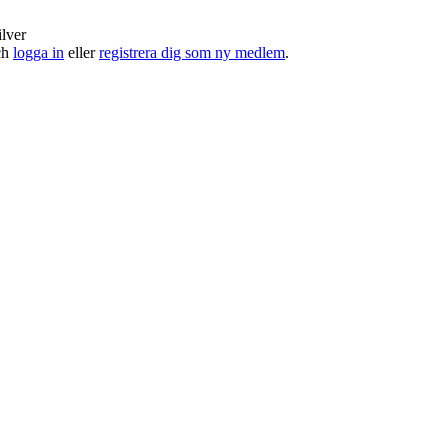
ilver
och
logga in
eller
registrera dig som ny medlem
.