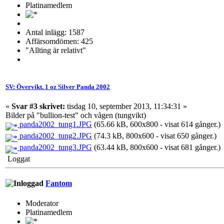
Platinamedlem
Antal inlägg: 1587
Affärsomdömen: 425
"Allting är relativt"
SV: Övervikt. 1 oz Silver Panda 2002
«
Svar #3 skrivet:
tisdag 10, september 2013, 11:34:31 »
Bilder på "bullion-test" och vågen (tungvikt)
panda2002_tung1.JPG
(65.66 kB, 600x800 - visat 614 gånger.)
panda2002_tung2.JPG
(74.3 kB, 800x600 - visat 650 gånger.)
panda2002_tung3.JPG
(63.44 kB, 800x600 - visat 681 gånger.)
Loggat
Fantom
Moderator
Platinamedlem