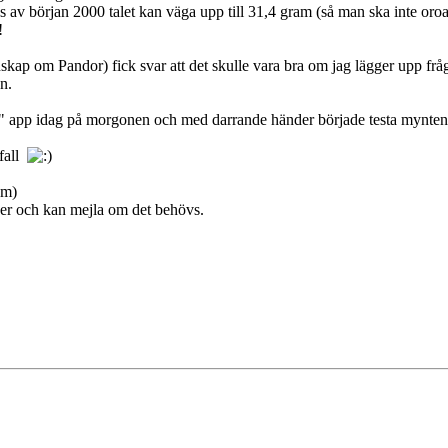
s av början 2000 talet kan väga upp till 31,4 gram (så man ska inte oro
!
kap om Pandor) fick svar att det skulle vara bra om jag lägger upp fr
n.
t" app idag på morgonen och med darrande händer började testa mynten
afall
am)
lder och kan mejla om det behövs.