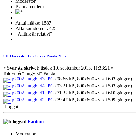
Moderator
Platinamedlem
Antal inlägg: 1587
Affärsomdömen: 425
"Allting är relativt"
SV: Övervikt. 1 oz Silver Panda 2002
«
Svar #2 skrivet:
tisdag 10, september 2013, 11:33:21 »
Bilder på "tungvikt" Pandan
p2002_tungbild3.JPG
(98.66 kB, 800x600 - visat 603 gånger.)
p2002_tungbild4.JPG
(93.21 kB, 800x600 - visat 593 gånger.)
p2002_tungbild1.JPG
(71.32 kB, 800x600 - visat 610 gånger.)
p2002_tungbild2.JPG
(79.47 kB, 800x600 - visat 599 gånger.)
Loggat
Fantom
Moderator