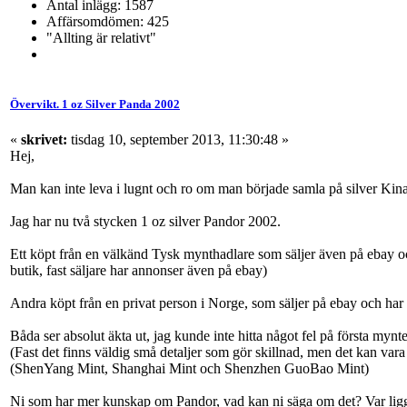
Antal inlägg: 1587
Affärsomdömen: 425
"Allting är relativt"
Övervikt. 1 oz Silver Panda 2002
«
skrivet:
tisdag 10, september 2013, 11:30:48 »
Hej,
Man kan inte leva i lugnt och ro om man började samla på silver Ki
Jag har nu två stycken 1 oz silver Pandor 2002.
Ett köpt från en välkänd Tysk mynthadlare som säljer även på eba
butik, fast säljare har annonser även på ebay)
Andra köpt från en privat person i Norge, som säljer på ebay och h
Båda ser absolut äkta ut, jag kunde inte hitta något fel på första myn
(Fast det finns väldig små detaljer som gör skillnad, men det kan vara
(ShenYang Mint, Shanghai Mint och Shenzhen GuoBao Mint)
Ni som har mer kunskap om Pandor, vad kan ni säga om det? Var ligg