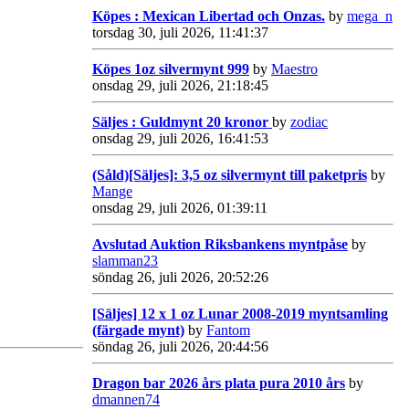
Köpes : Mexican Libertad och Onzas.
by
mega_n
torsdag 30, juli 2026, 11:41:37
Köpes 1oz silvermynt 999
by
Maestro
onsdag 29, juli 2026, 21:18:45
Säljes : Guldmynt 20 kronor
by
zodiac
onsdag 29, juli 2026, 16:41:53
(Såld)[Säljes]: 3,5 oz silvermynt till paketpris
by
Mange
onsdag 29, juli 2026, 01:39:11
Avslutad Auktion Riksbankens myntpåse
by
slamman23
söndag 26, juli 2026, 20:52:26
[Säljes] 12 x 1 oz Lunar 2008-2019 myntsamling
(färgade mynt)
by
Fantom
söndag 26, juli 2026, 20:44:56
Dragon bar 2026 års plata pura 2010 års
by
dmannen74