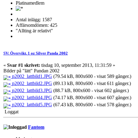
Platinamedlem
Antal inlägg: 1587
Affärsomdömen: 425
"Allting är relativt"
SV: Övervikt. 1 oz Silver Panda 2002
«
Svar #1 skrivet:
tisdag 10, september 2013, 11:31:59 »
Bilder på "lätt" Pandan 2002
p2002_lattbild1.JPG
(79.54 kB, 800x600 - visat 589 gånger.)
p2002_lattbild2.JPG
(89.13 kB, 800x600 - visat 611 gånger.)
p2002_lattbild3.JPG
(88.7 kB, 800x600 - visat 602 gånger.)
p2002_lattbild4.JPG
(74.17 kB, 800x600 - visat 607 gånger.)
p2002_lattbild5.JPG
(67.43 kB, 800x600 - visat 578 gånger.)
Loggat
Fantom