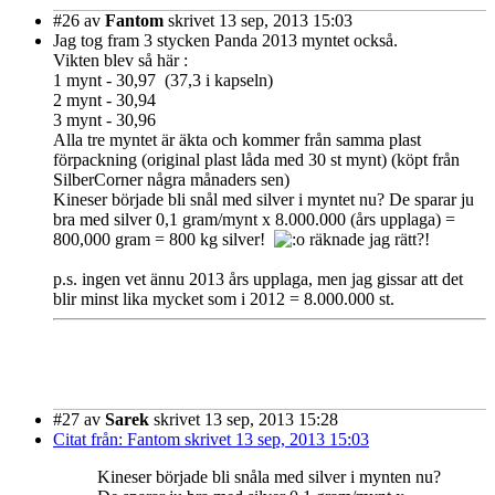
#26
av
Fantom
skrivet 13 sep, 2013 15:03
Jag tog fram 3 stycken Panda 2013 myntet också.
Vikten blev så här :
1 mynt - 30,97 (37,3 i kapseln)
2 mynt - 30,94
3 mynt - 30,96
Alla tre myntet är äkta och kommer från samma plast
förpackning (original plast låda med 30 st mynt) (köpt från
SilberCorner några månaders sen)
Kineser började bli snål med silver i myntet nu? De sparar ju
bra med silver 0,1 gram/mynt x 8.000.000 (års upplaga) =
800,000 gram = 800 kg silver!
räknade jag rätt?!
p.s. ingen vet ännu 2013 års upplaga, men jag gissar att det
blir minst lika mycket som i 2012 = 8.000.000 st.
#27
av
Sarek
skrivet 13 sep, 2013 15:28
Citat från: Fantom skrivet 13 sep, 2013 15:03
Kineser började bli snåla med silver i mynten nu?