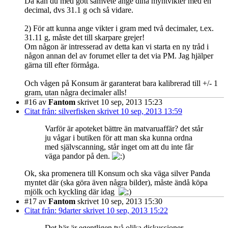
Då kan du med gott samvete ange dina myntvikter med en
decimal, dvs 31.1 g och så vidare.
2) För att kunna ange vikter i gram med två decimaler, t.ex.
31.11 g, måste det till skarpare grejer!
Om någon är intresserad av detta kan vi starta en ny tråd i
någon annan del av forumet eller ta det via PM. Jag hjälper
gärna till efter förmåga.
Och vågen på Konsum är garanterat bara kalibrerad till +/- 1
gram, utan några decimaler alls!
#16
av
Fantom
skrivet 10 sep, 2013 15:23
Citat från: silverfisken skrivet 10 sep, 2013 13:59
Varför är apoteket bättre än matvaruaffär? det står
ju vågar i butiken för att man ska kunna ordna
med självscanning, står inget om att du inte får
väga pandor på den.
Ok, ska promenera till Konsum och ska väga silver Panda
myntet där (ska göra även några bilder), måste ändå köpa
mjölk och kyckling där idag
#17
av
Fantom
skrivet 10 sep, 2013 15:30
Citat från: 9darter skrivet 10 sep, 2013 15:22
Det här är egentligen två olika diskussioner.