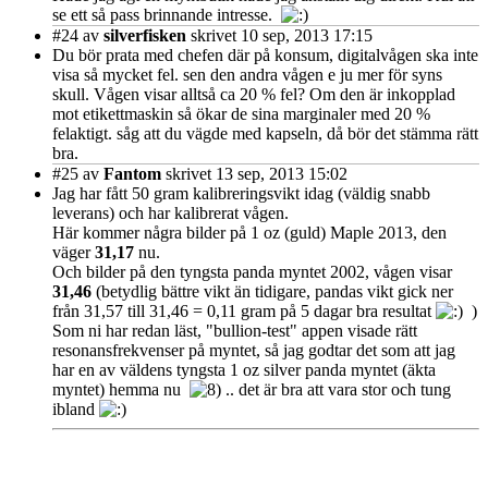
se ett så pass brinnande intresse.
#24
av
silverfisken
skrivet 10 sep, 2013 17:15
Du bör prata med chefen där på konsum, digitalvågen ska inte
visa så mycket fel. sen den andra vågen e ju mer för syns
skull. Vågen visar alltså ca 20 % fel? Om den är inkopplad
mot etikettmaskin så ökar de sina marginaler med 20 %
felaktigt. såg att du vägde med kapseln, då bör det stämma rätt
bra.
#25
av
Fantom
skrivet 13 sep, 2013 15:02
Jag har fått 50 gram kalibreringsvikt idag (väldig snabb
leverans) och har kalibrerat vågen.
Här kommer några bilder på 1 oz (guld) Maple 2013, den
väger
31,17
nu.
Och bilder på den tyngsta panda myntet 2002, vågen visar
31,46
(betydlig bättre vikt än tidigare, pandas vikt gick ner
från 31,57 till 31,46 = 0,11 gram på 5 dagar bra resultat
)
Som ni har redan läst, "bullion-test" appen visade rätt
resonansfrekvenser på myntet, så jag godtar det som att jag
har en av väldens tyngsta 1 oz silver panda myntet (äkta
myntet) hemma nu
.. det är bra att vara stor och tung
ibland