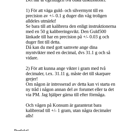
1) För att väga guld- och silvermynt till en
precision av +/- 0.1 g duger din våg troligen
alldeles utmärkt!
Se bara till att kalibrera den enligt instruktionerna
med en 50 g kalibreringsvikt. Den Guld500
länkade till har en precision på +/- 0.03 g och
duger fint till detta.
Då kan du med gott samvete ange dina
myntvikter med en decimal, dvs 31.1 g och så
vidare.
2) För att kunna ange vikter i gram med två
decimaler, t.ex. 31.11 g, måste det till skarpare
grejer!
Om någon är intresserad av detta kan vi starta en
ny tråd i någon annan del av forumet eller ta det
via PM. Jag hjälper gärna till efter förmåga.
Och vågen på Konsum är garanterat bara
kalibrerad till +/- 1 gram, utan några decimaler
alls!
Perfekt!