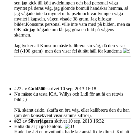
sen jag gick till kött avdelningen och bad personal väga
myntet på deras våg, jag glömde bomull handskar hemma, så
jag vågade inte ta myntet ur kapseln och var tvungen väga
myntet i kapseln, vågen visade 38 gram. Jag bifogar
bilder,Konsums personal ville inte vara med på bilden, men sa
OK när jag frågade om får jag göra en bild på vågens
skärmen.
Jag tycker att Konsum måste kalibrera sin våg, då den visar
fel (-100 gram), men den visar fel åt rätt håll för kunderna
#22
av
Guld500
skrivet 10 sep, 2013 16:18
Nu måste du testa ICA, Willys och Lidl för att få en rättvis
bild ;-)
Nä, skämt åsido, skaffa en bra våg, eller kallibrera den du har,
(om den konsekvent visar samma siffror).
#23
av
Silverjägarn
skrivet 10 sep, 2013 16:32
Haha du är ju go Fantom.
Hade jag ägt en myntbutik hade jag anställt dig direkt. Kul att