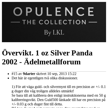
Övervikt. 1 oz Silver Panda
2002 - Ädelmetallforum
#15
av
9darter
skrivet 10 sep, 2013 15:22
Det här är egentligen två olika diskussioner.
1) För att väga guld- och silvermynt till en precision av +/- 0.1
g duger din våg troligen alldeles utmärkt!
Se bara till att kalibrera den enligt instruktionerna med en 50 g
kalibreringsvikt. Den Guld500 länkade till har en precision på
+/- 0.03 g och duger fint till detta.