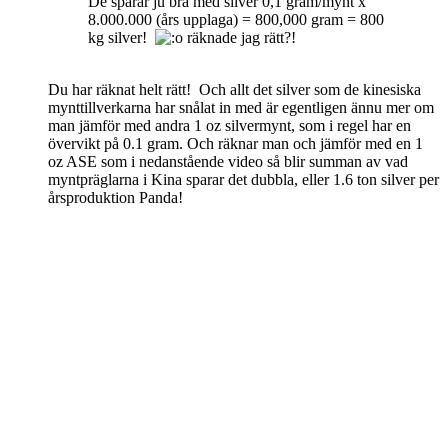
De sparar ju bra med silver 0,1 gram/mynt x
8.000.000 (års upplaga) = 800,000 gram = 800
kg silver!
räknade jag rätt?!
Du har räknat helt rätt! Och allt det silver som de kinesiska
mynttillverkarna har snålat in med är egentligen
ännu mer
om
man jämför med andra 1 oz silvermynt, som i regel har en
övervikt
på 0.1 gram. Och räknar man och jämför med en 1
oz ASE som i nedanstående video så blir summan av vad
myntpräglarna i Kina sparar det dubbla, eller 1.6 ton silver per
årsproduktion Panda!