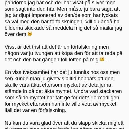
pandorna jag har och de har visat på silver men
som sagt inte den här. Men måste ju bara säga att
jag är djupt imponerad av den/de som har lyckats
så väl med den här förfalskningen. Vill du ändå ha
bilderna skickade så meddela mig det så mailar jag
över dem
Visst är det trist att det är en förfalskning men
någon var ju tvungen att köpa den för att ta reda på
det och den här gången föll lotten på mig
...
En viss tveksamhet har det ju funnits hos oss men
sen kunde man ju givetvis alltid hoppats att den
skulle vara äkta eftersom mycket av detaljerna
stämde in på det äkta myntet. Undra vad stackaren
som sålde myntet har fått ge för det? Förmodligen
för mycket eftersom han inte ville veta av mycket
ifall det var en förfalskning.
Nu kan du vara glad över att du slapp skicka mig ett