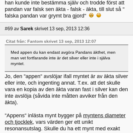
han kunde inte bestämma själv och trodde först att
pandan var falsk sen äkta - falsk - äkta, till slut så "
falska pandan var grymt bra gjord"
#69
av
Sarek
skrivet 13 sep, 2013 12:36
Citat från: Fantom skrivet 13 sep, 2013 12:07
Med appen du kan endast avgöra Pandans äkthet, men
man vet fortfarande inte är det silver eller inte i själva
myntet.
Jo, den ”appen” avslöjar ifall myntet är av äkta silver
eller inte, och ingenting annat. T.ex. att det skulle
vara en kopia av den äkta varan fast i silver kan den
inte avslöja (såvida inte måtten avviker från den
äkta).
”Appens” inlästa mynt bygger på
myntens diameter
och tjocklek
, vars värden ger ett unikt
resonansutslag. Skulle du ha ett mynt med exakt