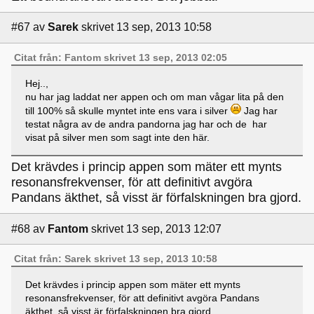
#67
av
Sarek
skrivet 13 sep, 2013 10:58
Citat från: Fantom skrivet 13 sep, 2013 02:05
Hej..,
nu har jag laddat ner appen och om man vågar lita på den
till 100% så skulle myntet inte ens vara i silver
Jag har
testat några av de andra pandorna jag har och de har
visat på silver men som sagt inte den här.
Det krävdes i princip appen som mäter ett mynts
resonansfrekvenser, för att definitivt avgöra
Pandans äkthet, så visst är förfalskningen bra gjord.
#68
av
Fantom
skrivet 13 sep, 2013 12:07
Citat från: Sarek skrivet 13 sep, 2013 10:58
Det krävdes i princip appen som mäter ett mynts
resonansfrekvenser, för att definitivt avgöra Pandans
äkthet, så visst är förfalskningen bra gjord.