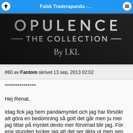
Falsk Traderapanda - Ädelmetallforum
#60
av
Fantom
skrivet 13 sep, 2013 02:02
***************
Hej Renat,
Idag fick jag hem pandamyntet och jag har försökt
att göra en bedömning så gott det går men ju mer
jag tittar på myntet desto mer förvirrad blir jag. För
ena stunden tycker jag att det ser äkta ut men sen