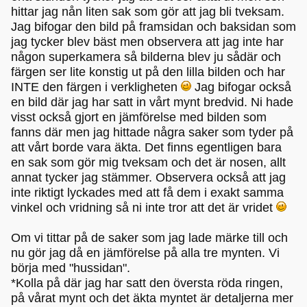
hittar jag nån liten sak som gör att jag bli tveksam.
Jag bifogar den bild på framsidan och baksidan som
jag tycker blev bäst men observera att jag inte har
någon superkamera så bilderna blev ju sådär och
färgen ser lite konstig ut på den lilla bilden och har
INTE den färgen i verkligheten
Jag bifogar också
en bild där jag har satt in vårt mynt bredvid. Ni hade
visst också gjort en jämförelse med bilden som
fanns där men jag hittade några saker som tyder på
att vårt borde vara äkta. Det finns egentligen bara
en sak som gör mig tveksam och det är nosen, allt
annat tycker jag stämmer. Observera också att jag
inte riktigt lyckades med att få dem i exakt samma
vinkel och vridning så ni inte tror att det är vridet
Om vi tittar på de saker som jag lade märke till och
nu gör jag då en jämförelse på alla tre mynten. Vi
börja med "hussidan".
*Kolla på där jag har satt den översta röda ringen,
på vårat mynt och det äkta myntet är detaljerna mer