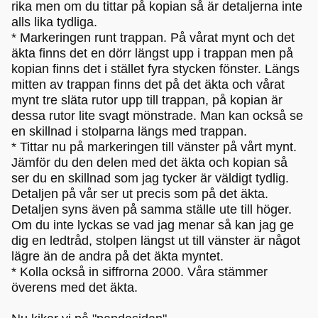
rika men om du tittar på kopian så är detaljerna inte
alls lika tydliga.
* Markeringen runt trappan. På vårat mynt och det
äkta finns det en dörr längst upp i trappan men på
kopian finns det i stället fyra stycken fönster. Längs
mitten av trappan finns det på det äkta och vårat
mynt tre släta rutor upp till trappan, på kopian är
dessa rutor lite svagt mönstrade. Man kan också se
en skillnad i stolparna längs med trappan.
* Tittar nu på markeringen till vänster på vårt mynt.
Jämför du den delen med det äkta och kopian så
ser du en skillnad som jag tycker är väldigt tydlig.
Detaljen på vår ser ut precis som på det äkta.
Detaljen syns även på samma ställe ute till höger.
Om du inte lyckas se vad jag menar så kan jag ge
dig en ledtråd, stolpen längst ut till vänster är något
lägre än de andra på det äkta myntet.
* Kolla också in siffrorna 2000. Våra stämmer
överens med det äkta.