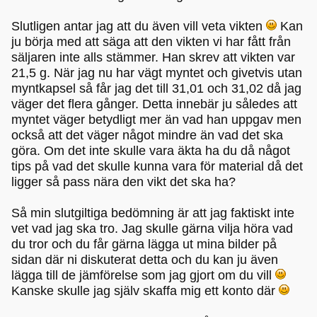
Slutligen antar jag att du även vill veta vikten
Kan
ju börja med att säga att den vikten vi har fått från
säljaren inte alls stämmer. Han skrev att vikten var
21,5 g. När jag nu har vägt myntet och givetvis utan
myntkapsel så får jag det till 31,01 och 31,02 då jag
väger det flera gånger. Detta innebär ju således att
myntet väger betydligt mer än vad han uppgav men
också att det väger något mindre än vad det ska
göra. Om det inte skulle vara äkta ha du då något
tips på vad det skulle kunna vara för material då det
ligger så pass nära den vikt det ska ha?
Så min slutgiltiga bedömning är att jag faktiskt inte
vet vad jag ska tro. Jag skulle gärna vilja höra vad
du tror och du får gärna lägga ut mina bilder på
sidan där ni diskuterat detta och du kan ju även
lägga till de jämförelse som jag gjort om du vill
Kanske skulle jag själv skaffa mig ett konto där