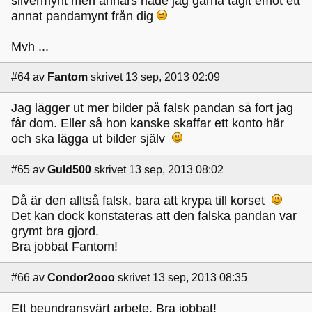
silvermynt men annars hade jag gärna tagit emot ett
annat pandamynt från dig
Mvh ...
#64
av
Fantom
skrivet 13 sep, 2013 02:09
Jag lägger ut mer bilder på falsk pandan så fort jag
får dom. Eller så hon kanske skaffar ett konto här
och ska lägga ut bilder själv
#65
av
Guld500
skrivet 13 sep, 2013 08:02
Då är den alltså falsk, bara att krypa till korset
Det kan dock konstateras att den falska pandan var
grymt bra gjord.
Bra jobbat Fantom!
#66
av
Condor2ooo
skrivet 13 sep, 2013 08:35
Ett beundransvärt arbete. Bra jobbat!