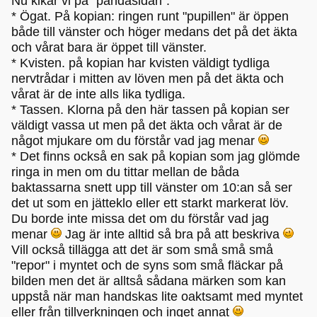
Nu kikar vi på "pandasidan".
* Ögat. På kopian: ringen runt "pupillen" är öppen
både till vänster och höger medans det på det äkta
och vårat bara är öppet till vänster.
* Kvisten. på kopian har kvisten väldigt tydliga
nervtrådar i mitten av löven men på det äkta och
vårat är de inte alls lika tydliga.
* Tassen. Klorna på den här tassen på kopian ser
väldigt vassa ut men på det äkta och vårat är de
något mjukare om du förstår vad jag menar
* Det finns också en sak på kopian som jag glömde
ringa in men om du tittar mellan de båda
baktassarna snett upp till vänster om 10:an så ser
det ut som en jätteklo eller ett starkt markerat löv.
Du borde inte missa det om du förstår vad jag
menar
Jag är inte alltid så bra på att beskriva
Vill också tillägga att det är som små små små
"repor" i myntet och de syns som små fläckar på
bilden men det är alltså sådana märken som kan
uppstå när man handskas lite oaktsamt med myntet
eller från tillverkningen och inget annat