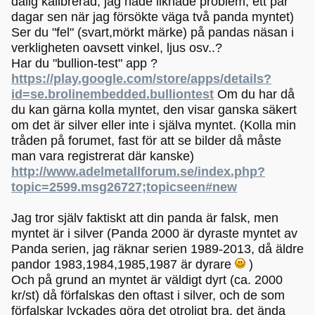
dålig kalibrerad, jag hade liknade problem, ett par
dagar sen när jag försökte väga två panda myntet)
Ser du "fel" (svart,mörkt märke) på pandas näsan i
verkligheten oavsett vinkel, ljus osv..?
Har du "bullion-test" app ?
https://play.google.com/store/apps/details?
id=se.brolinembedded.bulliontest
Om du har då
du kan gärna kolla myntet, den visar ganska säkert
om det är silver eller inte i själva myntet. (Kolla min
tråden på forumet, fast för att se bilder då måste
man vara registrerat där kanske)
http://www.adelmetallforum.se/index.php?
topic=2599.msg26727;topicseen#new
Jag tror själv faktiskt att din panda är falsk, men
myntet är i silver (Panda 2000 är dyraste myntet av
Panda serien, jag räknar serien 1989-2013, då äldre
pandor 1983,1984,1985,1987 är dyrare
)
Och på grund an myntet är väldigt dyrt (ca. 2000
kr/st) då förfalskas den oftast i silver, och de som
förfalskar lyckades göra det otroligt bra, det ända