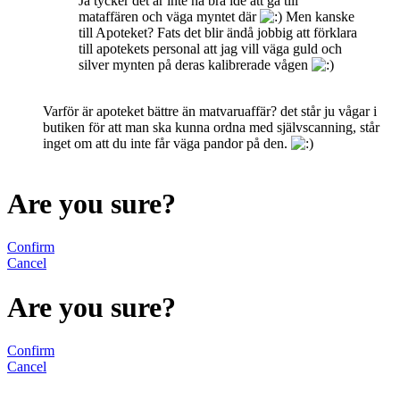
Ja tycker det är inte nå bra ide att gå till
mataffären och väga myntet där
Men kanske
till Apoteket? Fats det blir ändå jobbig att förklara
till apotekets personal att jag vill väga guld och
silver mynten på deras kalibrerade vågen
Varför är apoteket bättre än matvaruaffär? det står ju vågar i
butiken för att man ska kunna ordna med självscanning, står
inget om att du inte får väga pandor på den.
Are you sure?
Confirm
Cancel
Are you sure?
Confirm
Cancel