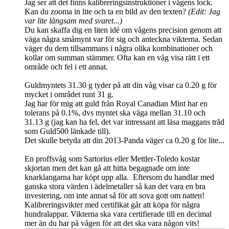
Jag ser att det finns kalibreringsinstruktioner i vågens lock.
Kan du zooma in lite och ta en bild av den texten?
(Edit: Jag
var lite långsam med svaret...)
Du kan skaffa dig en liten idé om vågens precision genom att
väga några småmynt var för sig och anteckna vikterna. Sedan
väger du dem tillsammans i några olika kombinationer och
kollar om summan stämmer. Ofta kan en våg visa rätt i ett
område och fel i ett annat.
Guldmyntets 31.30 g tyder på att din våg visar ca 0.20 g för
mycket i området runt 31 g.
Jag har för mig att guld från Royal Canadian Mint har en
tolerans på 0.1%, dvs myntet ska väga mellan 31.10 och
31.13 g (jag kan ha fel, det var intressant att läsa maggans tråd
som Guld500 länkade till).
Det skulle betyda att din 2013-Panda väger ca 0.20 g för lite...
En proffsvåg som Sartorius eller Mettler-Toledo kostar
skjortan men det kan gå att hitta begagnade om inte
knarklangarna har köpt upp alla. Eftersom du handlar med
ganska stora värden i ädelmetaller så kan det vara en bra
investering, om inte annat så för att sova gott om natten!
Kalibreringsvikter med certifikat går att köpa för några
hundralappar. Vikterna ska vara certifierade till en decimal
mer än du har på vågen för att det ska vara någon vits!