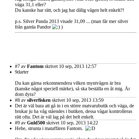
väga 31,1 eller?
Du kanske har rätt, och jag har dålig vågen helt enkelt?!
p.s. Silver Panda 2013 visade 31,09 ... (man får mer silver
från gamla Pandor
)
#7
av
Fantom
skrivet 10 sep, 2013 12:57
9darter
Du kan gärna rekommendera vilken myntvågen är bra
(kanske något speciell märke), så ska beställa en åt mig. Är
dom dyra?
#8
av
silverfisken
skrivet 10 sep, 2013 13:59
Det är väl bara att gå in i en större matvarubutik och väga, de
brukar ju ha våg ståendes i butiken, dessa vågar kontrolleras
rätt ofta. Det är väl lag på det helt enkelt.
#9
av
Guld500
skrivet 10 sep, 2013 14:22
Hehe, strunta i mataffären Fantom.