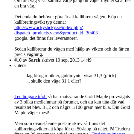
Om din våg visar samma varje gång du väger myntet så är det
en bra våg.
Det enda du behöver göra är att kallibrera vågen. Köp en
kallibreringsvikt typ denna:
http://www.ickysticky.se/index.php?
dispatch=products.view&product_id=30403
googla, det finns fler leverantörer.
Sedan kallibrerar du vågen med hjälp av vikten och du får en
precis vägning.
#10
av
Sarek
skrivet 10 sep, 2013 14:49
Citera
Jag bifogar bilder, guldmyntet visar 31,3 (prick)
... skulle den väga 31,1 eller?
I en tidigare tråd!
så har motsvarande Gold Maple provvägats
av 3 olika medlemmar på forumet, och du kan titta där vad
resultatet blev. 31,2 och några 1/100 gram mer bl.a. Din Gold
Maple väger mest!
Men som ovanstående postare skrev så finns det
kalibreringsvikter att köpa för en 50-lapp på nätet. På Tradera