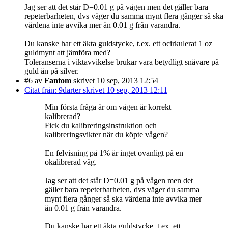
Jag ser att det står D=0.01 g på vågen men det gäller bara
repeterbarheten, dvs väger du samma mynt flera gånger så ska
värdena inte avvika mer än 0.01 g från varandra.
Du kanske har ett äkta guldstycke, t.ex. ett ocirkulerat 1 oz
guldmynt att jämföra med?
Toleranserna i viktavvikelse brukar vara betydligt snävare på
guld än på silver.
#6
av
Fantom
skrivet 10 sep, 2013 12:54
Citat från: 9darter skrivet 10 sep, 2013 12:11
Min första fråga är om vågen är korrekt
kalibrerad?
Fick du kalibreringsinstruktion och
kalibreringsvikter när du köpte vågen?
En felvisning på 1% är inget ovanligt på en
okalibrerad våg.
Jag ser att det står D=0.01 g på vågen men det
gäller bara repeterbarheten, dvs väger du samma
mynt flera gånger så ska värdena inte avvika mer
än 0.01 g från varandra.
Du kanske har ett äkta guldstycke, t.ex. ett