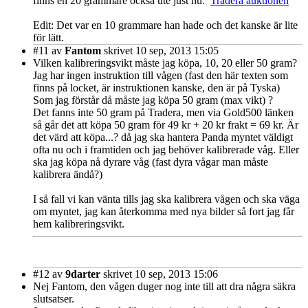
finns en 20 grammare också ute just nu.
Tradera auktionen
Edit: Det var en 10 grammare han hade och det kanske är lite
för lätt.
#11
av
Fantom
skrivet 10 sep, 2013 15:05
Vilken kalibreringsvikt måste jag köpa, 10, 20 eller 50 gram?
Jag har ingen instruktion till vågen (fast den här texten som
finns på locket, är instruktionen kanske, den är på Tyska)
Som jag förstår då måste jag köpa 50 gram (max vikt) ?
Det fanns inte 50 gram på Tradera, men via Gold500 länken
så går det att köpa 50 gram för 49 kr + 20 kr frakt = 69 kr. Är
det värd att köpa...? då jag ska hantera Panda myntet väldigt
ofta nu och i framtiden och jag behöver kalibrerade våg. Eller
ska jag köpa nå dyrare våg (fast dyra vågar man måste
kalibrera ändå?)
I så fall vi kan vänta tills jag ska kalibrera vågen och ska väga
om myntet, jag kan återkomma med nya bilder så fort jag får
hem kalibreringsvikt.
#12
av
9darter
skrivet 10 sep, 2013 15:06
Nej Fantom, den vågen duger nog inte till att dra några säkra
slutsatser.