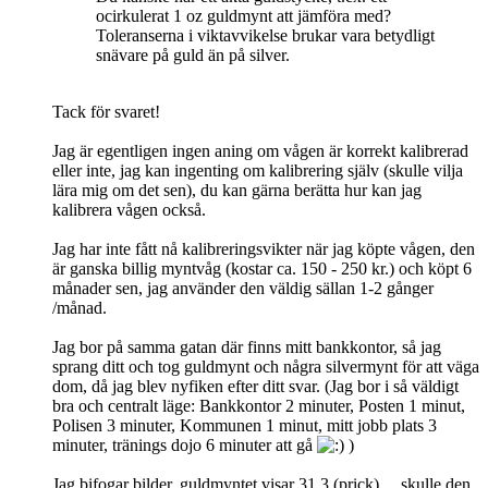
ocirkulerat 1 oz guldmynt att jämföra med?
Toleranserna i viktavvikelse brukar vara betydligt
snävare på guld än på silver.
Tack för svaret!
Jag är egentligen ingen aning om vågen är korrekt kalibrerad
eller inte, jag kan ingenting om kalibrering själv (skulle vilja
lära mig om det sen), du kan gärna berätta hur kan jag
kalibrera vågen också.
Jag har inte fått nå kalibreringsvikter när jag köpte vågen, den
är ganska billig myntvåg (kostar ca. 150 - 250 kr.) och köpt 6
månader sen, jag använder den väldig sällan 1-2 gånger
/månad.
Jag bor på samma gatan där finns mitt bankkontor, så jag
sprang ditt och tog guldmynt och några silvermynt för att väga
dom, då jag blev nyfiken efter ditt svar. (Jag bor i så väldigt
bra och centralt läge: Bankkontor 2 minuter, Posten 1 minut,
Polisen 3 minuter, Kommunen 1 minut, mitt jobb plats 3
minuter, tränings dojo 6 minuter att gå
)
Jag bifogar bilder, guldmyntet visar 31,3 (prick) ... skulle den