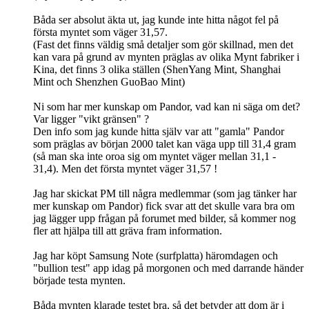
Båda ser absolut äkta ut, jag kunde inte hitta något fel på
första myntet som väger 31,57.
(Fast det finns väldig små detaljer som gör skillnad, men det
kan vara på grund av mynten präglas av olika Mynt fabriker i
Kina, det finns 3 olika ställen (ShenYang Mint, Shanghai
Mint och Shenzhen GuoBao Mint)
Ni som har mer kunskap om Pandor, vad kan ni säga om det?
Var ligger "vikt gränsen" ?
Den info som jag kunde hitta själv var att "gamla" Pandor
som präglas av början 2000 talet kan väga upp till 31,4 gram
(så man ska inte oroa sig om myntet väger mellan 31,1 -
31,4). Men det första myntet väger 31,57 !
Jag har skickat PM till några medlemmar (som jag tänker har
mer kunskap om Pandor) fick svar att det skulle vara bra om
jag lägger upp frågan på forumet med bilder, så kommer nog
fler att hjälpa till att gräva fram information.
Jag har köpt Samsung Note (surfplatta) häromdagen och
"bullion test" app idag på morgonen och med darrande händer
började testa mynten.
Båda mynten klarade testet bra, så det betyder att dom är i