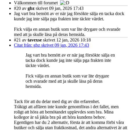
Välkommen till forumet
#20
av
gbz
skrivet 09 jan, 2026 17:43
Jag vart bra bemött av er när jag försökte sälja en tacka dock
kunde jag inte sälja pga frakten inte täckte värdet.
Fick välja en annan butik som var lite drygare och svarade
med att ja skulle läsa på deras hemsida.
#21
av
tavexse
skrivet 12 jan, 2026 10:18
Citat från: gbz skrivet 09 jan, 2026 17:43
Jag vart bra bemött av er när jag försökte sälja en
tacka dock kunde jag inte sälja pga frakten inte
täckte värdet.
Fick välja en annan butik som var lite drygare
och svarade med att ja skulle läsa på deras
hemsida.
Tack för att du delar med dig av din erfarenhet.
Tråkigt att affären inte kunde genomföras i det fallet, men
roligt att höra att bemötandet upplevdes som bra. Mina
kollegor är så jäkla bra på att höra kundens behov.
Egentligen har du 2 alternativ, första är att komma förbi våra
butiker och sälja utan fraktkostnad, det andra alternativet är att