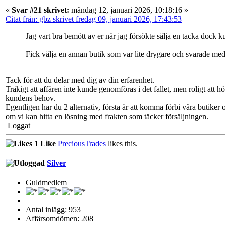
«
Svar #21 skrivet:
måndag 12, januari 2026, 10:18:16 »
Citat från: gbz skrivet fredag 09, januari 2026, 17:43:53
Jag vart bra bemött av er när jag försökte sälja en tacka dock ku
Fick välja en annan butik som var lite drygare och svarade med 
Tack för att du delar med dig av din erfarenhet.
Tråkigt att affären inte kunde genomföras i det fallet, men roligt att 
kundens behov.
Egentligen har du 2 alternativ, första är att komma förbi våra butiker och
om vi kan hitta en lösning med frakten som täcker försäljningen.
Loggat
1 Like
PreciousTrades
likes this.
Silver
Guldmedlem
Antal inlägg: 953
Affärsomdömen: 208