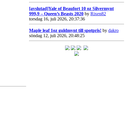
[avslutad]Yale of Beaufort 10 oz Silvermynt
999,9 – Queen’s Beasts 2020
by
Rixen82
torsdag 16, juli 2026, 20:37:36
Maple leaf 1oz guldmynt till spotpris!
by
dakro
söndag 12, juli 2026, 20:48:25