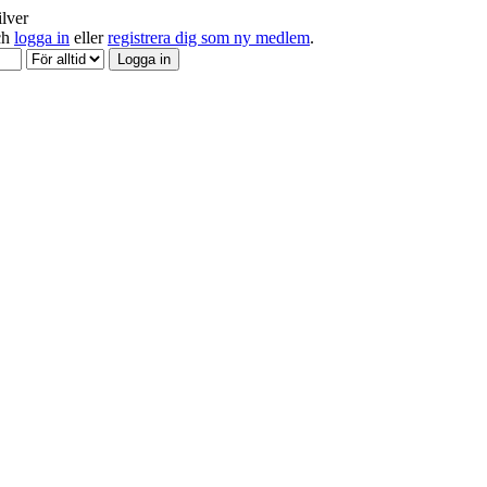
ilver
och
logga in
eller
registrera dig som ny medlem
.