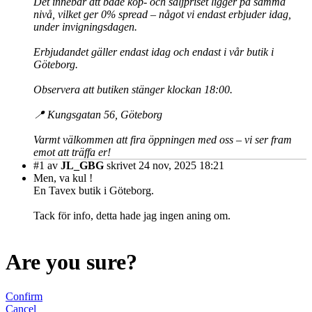
Det innebär att både köp- och säljpriset ligger på samma
nivå, vilket ger 0% spread – något vi endast erbjuder idag,
under invigningsdagen.
Erbjudandet gäller endast idag och endast i vår butik i
Göteborg.
Observera att butiken stänger klockan 18:00.
📍 Kungsgatan 56, Göteborg
Varmt välkommen att fira öppningen med oss – vi ser fram
emot att träffa er!
#1
av
JL_GBG
skrivet 24 nov, 2025 18:21
Men, va kul !
En Tavex butik i Göteborg.
Tack för info, detta hade jag ingen aning om.
Are you sure?
Confirm
Cancel