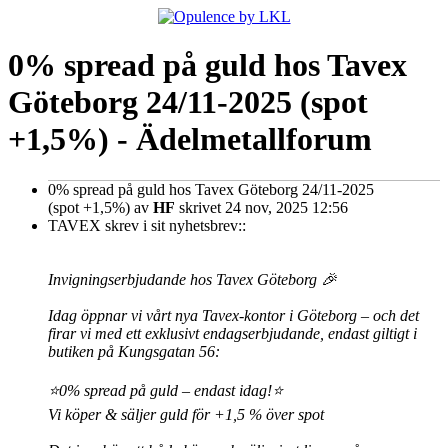
0% spread på guld hos Tavex
Göteborg 24/11-2025 (spot
+1,5%) - Ädelmetallforum
0% spread på guld hos Tavex Göteborg 24/11-2025
(spot +1,5%)
av
HF
skrivet 24 nov, 2025 12:56
TAVEX skrev i sit nyhetsbrev::
Invigningserbjudande hos Tavex Göteborg 🎉
Idag öppnar vi vårt nya Tavex-kontor i Göteborg – och det
firar vi med ett exklusivt endagserbjudande, endast giltigt i
butiken på Kungsgatan 56:
⭐0% spread på guld – endast idag!⭐
Vi köper & säljer guld för +1,5 % över spot