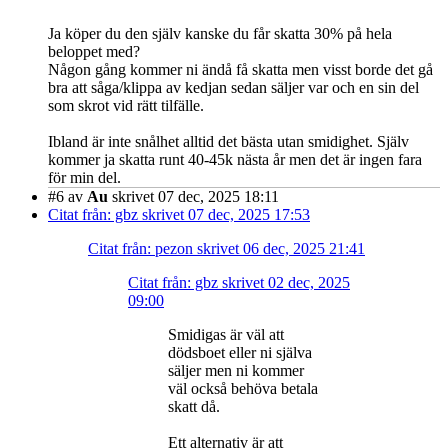
Ja köper du den själv kanske du får skatta 30% på hela
beloppet med?
Någon gång kommer ni ändå få skatta men visst borde det gå
bra att såga/klippa av kedjan sedan säljer var och en sin del
som skrot vid rätt tilfälle.
Ibland är inte snålhet alltid det bästa utan smidighet. Själv
kommer ja skatta runt 40-45k nästa år men det är ingen fara
för min del.
#6
av
Au
skrivet 07 dec, 2025 18:11
Citat från: gbz skrivet 07 dec, 2025 17:53
Citat från: pezon skrivet 06 dec, 2025 21:41
Citat från: gbz skrivet 02 dec, 2025
09:00
Smidigas är väl att
dödsboet eller ni själva
säljer men ni kommer
väl också behöva betala
skatt då.
Ett alternativ är att