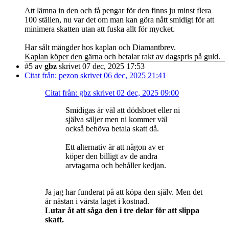
Att lämna in den och få pengar för den finns ju minst flera
100 ställen, nu var det om man kan göra nått smidigt för att
minimera skatten utan att fuska allt för mycket.
Har sålt mängder hos kaplan och Diamantbrev.
Kaplan köper den gärna och betalar rakt av dagspris på guld.
#5
av
gbz
skrivet 07 dec, 2025 17:53
Citat från: pezon skrivet 06 dec, 2025 21:41
Citat från: gbz skrivet 02 dec, 2025 09:00
Smidigas är väl att dödsboet eller ni
själva säljer men ni kommer väl
också behöva betala skatt då.
Ett alternativ är att någon av er
köper den billigt av de andra
arvtagarna och behåller kedjan.
Ja jag har funderat på att köpa den själv. Men det
är nästan i värsta laget i kostnad.
Lutar åt att såga den i tre delar för att slippa
skatt.