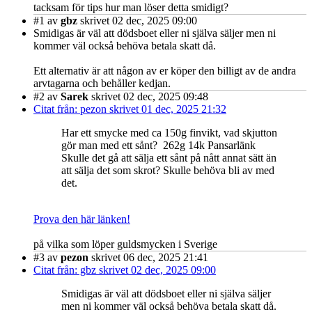
tacksam för tips hur man löser detta smidigt?
#1
av
gbz
skrivet 02 dec, 2025 09:00
Smidigas är väl att dödsboet eller ni själva säljer men ni
kommer väl också behöva betala skatt då.
Ett alternativ är att någon av er köper den billigt av de andra
arvtagarna och behåller kedjan.
#2
av
Sarek
skrivet 02 dec, 2025 09:48
Citat från: pezon skrivet 01 dec, 2025 21:32
Har ett smycke med ca 150g finvikt, vad skjutton
gör man med ett sånt? 262g 14k Pansarlänk
Skulle det gå att sälja ett sånt på nått annat sätt än
att sälja det som skrot? Skulle behöva bli av med
det.
Prova den här länken!
på vilka som löper guldsmycken i Sverige
#3
av
pezon
skrivet 06 dec, 2025 21:41
Citat från: gbz skrivet 02 dec, 2025 09:00
Smidigas är väl att dödsboet eller ni själva säljer
men ni kommer väl också behöva betala skatt då.