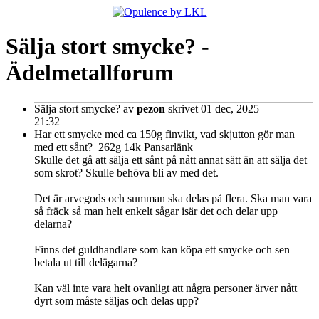
Sälja stort smycke? -
Ädelmetallforum
Sälja stort smycke?
av
pezon
skrivet 01 dec, 2025
21:32
Har ett smycke med ca 150g finvikt, vad skjutton gör man
med ett sånt? 262g 14k Pansarlänk
Skulle det gå att sälja ett sånt på nått annat sätt än att sälja det
som skrot? Skulle behöva bli av med det.
Det är arvegods och summan ska delas på flera. Ska man vara
så fräck så man helt enkelt sågar isär det och delar upp
delarna?
Finns det guldhandlare som kan köpa ett smycke och sen
betala ut till delägarna?
Kan väl inte vara helt ovanligt att några personer ärver nått
dyrt som måste säljas och delas upp?