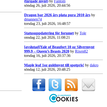
(färgade mynt)
by
Fantom
söndag 26, juli 2026, 20:44:56
Dragon bar 2026 års plata pura 2010 års
by
dmannen74
torsdag 23, juli 2026, 16:48:57
Statusuppdatering för forumet
by
Tole
onsdag 22, juli 2026, 11:08:21
[avslutad]Yale of Beaufort 10 oz Silvermynt
999,9 – Queen’s Beasts 2020
by
Rixen82
torsdag 16, juli 2026, 20:37:36
Maple leaf 1oz guldmynt till spotpris!
by
dakro
söndag 12, juli 2026, 20:48:25