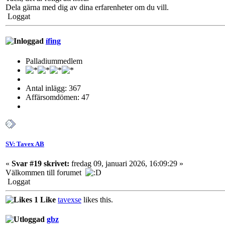
Dela gärna med dig av dina erfarenheter om du vill.
Loggat
ífing
Palladiummedlem
Antal inlägg: 367
Affärsomdömen: 47
SV: Tavex AB
«
Svar #19 skrivet:
fredag 09, januari 2026, 16:09:29 »
Välkommen till forumet
Loggat
1 Like
tavexse
likes this.
gbz