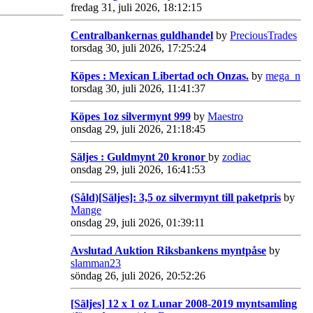
fredag 31, juli 2026, 18:12:15
Centralbankernas guldhandel
by
PreciousTrades
torsdag 30, juli 2026, 17:25:24
Köpes : Mexican Libertad och Onzas.
by
mega_n
torsdag 30, juli 2026, 11:41:37
Köpes 1oz silvermynt 999
by
Maestro
onsdag 29, juli 2026, 21:18:45
Säljes : Guldmynt 20 kronor
by
zodiac
onsdag 29, juli 2026, 16:41:53
(Såld)[Säljes]: 3,5 oz silvermynt till paketpris
by
Mange
onsdag 29, juli 2026, 01:39:11
Avslutad Auktion Riksbankens myntpåse
by
slamman23
söndag 26, juli 2026, 20:52:26
[Säljes] 12 x 1 oz Lunar 2008-2019 myntsamling