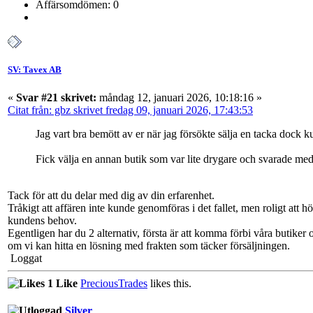
Affärsomdömen: 0
SV: Tavex AB
«
Svar #21 skrivet:
måndag 12, januari 2026, 10:18:16 »
Citat från: gbz skrivet fredag 09, januari 2026, 17:43:53
Jag vart bra bemött av er när jag försökte sälja en tacka dock ku
Fick välja en annan butik som var lite drygare och svarade med 
Tack för att du delar med dig av din erfarenhet.
Tråkigt att affären inte kunde genomföras i det fallet, men roligt att 
kundens behov.
Egentligen har du 2 alternativ, första är att komma förbi våra butiker och
om vi kan hitta en lösning med frakten som täcker försäljningen.
Loggat
1 Like
PreciousTrades
likes this.
Silver