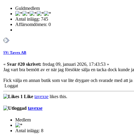
Guldmedlem
Antal inlägg: 745
Affärsomdömen: 0
SV: Tavex AB
«
Svar #20 skrivet:
fredag 09, januari 2026, 17:43:53 »
Jag vart bra bemött av er när jag försökte sälja en tacka dock kunde jag
Fick välja en annan butik som var lite drygare och svarade med att ja 
Loggat
1 Like
tavexse
likes this.
tavexse
Medlem
Antal inlägg: 8