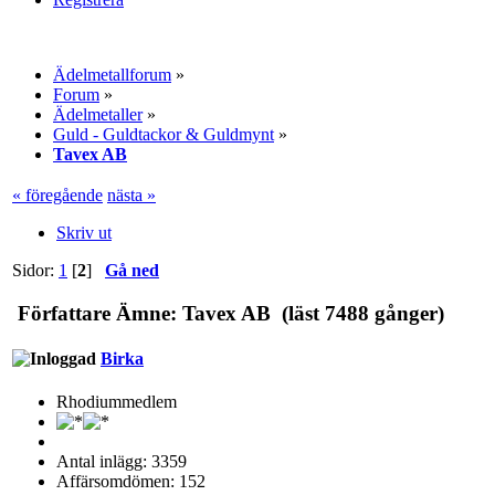
Ädelmetallforum
»
Forum
»
Ädelmetaller
»
Guld - Guldtackor & Guldmynt
»
Tavex AB
« föregående
nästa »
Skriv ut
Sidor:
1
[
2
]
Gå ned
Författare
Ämne: Tavex AB (läst 7488 gånger)
Birka
Rhodiummedlem
Antal inlägg: 3359
Affärsomdömen: 152