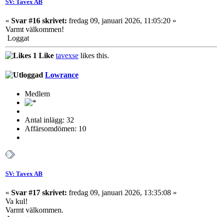
SV: Tavex AB
«
Svar #16 skrivet:
fredag 09, januari 2026, 11:05:20 »
Varmt välkommen!
Loggat
1 Like
tavexse
likes this.
Lowrance
Medlem
Antal inlägg: 32
Affärsomdömen: 10
SV: Tavex AB
«
Svar #17 skrivet:
fredag 09, januari 2026, 13:35:08 »
Va kul!
Varmt välkommen.