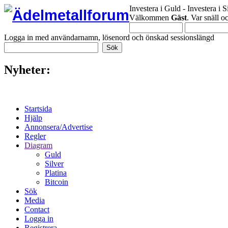
Investera i Guld - Investera i S
Välkommen
Gäst
. Var snäll 
Logga in med användarnamn, lösenord och önskad sessionslängd
Nyheter:
Startsida
Hjälp
Annonsera/Advertise
Regler
Diagram
Guld
Silver
Platina
Bitcoin
Sök
Media
Contact
Logga in
Registrera