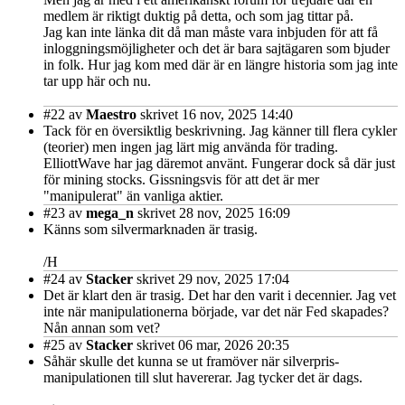
medlem är riktigt duktig på detta, och som jag tittar på.
Jag kan inte länka dit då man måste vara inbjuden för att få
inloggningsmöjligheter och det är bara sajtägaren som bjuder
in folk. Hur jag kom med där är en längre historia som jag inte
tar upp här och nu.
#22
av
Maestro
skrivet 16 nov, 2025 14:40
Tack för en översiktlig beskrivning. Jag känner till flera cykler
(teorier) men ingen jag lärt mig använda för trading.
ElliottWave har jag däremot använt. Fungerar dock så där just
för mining stocks. Gissningsvis för att det är mer
"manipulerat" än vanliga aktier.
#23
av
mega_n
skrivet 28 nov, 2025 16:09
Känns som silvermarknaden är trasig.
/H
#24
av
Stacker
skrivet 29 nov, 2025 17:04
Det är klart den är trasig. Det har den varit i decennier. Jag vet
inte när manipulationerna började, var det när Fed skapades?
Nån annan som vet?
#25
av
Stacker
skrivet 06 mar, 2026 20:35
Såhär skulle det kunna se ut framöver när silverpris-
manipulationen till slut havererar. Jag tycker det är dags.