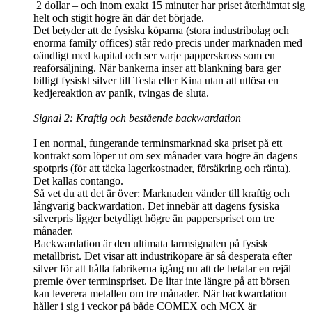
2 dollar – och inom exakt 15 minuter har priset återhämtat sig
helt och stigit högre än där det började.
Det betyder att de fysiska köparna (stora industribolag och
enorma family offices) står redo precis under marknaden med
oändligt med kapital och ser varje papperskross som en
reaförsäljning. När bankerna inser att blankning bara ger
billigt fysiskt silver till Tesla eller Kina utan att utlösa en
kedjereaktion av panik, tvingas de sluta.
Signal 2: Kraftig och bestående backwardation
I en normal, fungerande terminsmarknad ska priset på ett
kontrakt som löper ut om sex månader vara högre än dagens
spotpris (för att täcka lagerkostnader, försäkring och ränta).
Det kallas contango.
Så vet du att det är över: Marknaden vänder till kraftig och
långvarig backwardation. Det innebär att dagens fysiska
silverpris ligger betydligt högre än papperspriset om tre
månader.
Backwardation är den ultimata larmsignalen på fysisk
metallbrist. Det visar att industriköpare är så desperata efter
silver för att hålla fabrikerna igång nu att de betalar en rejäl
premie över terminspriset. De litar inte längre på att börsen
kan leverera metallen om tre månader. När backwardation
håller i sig i veckor på både COMEX och MCX är