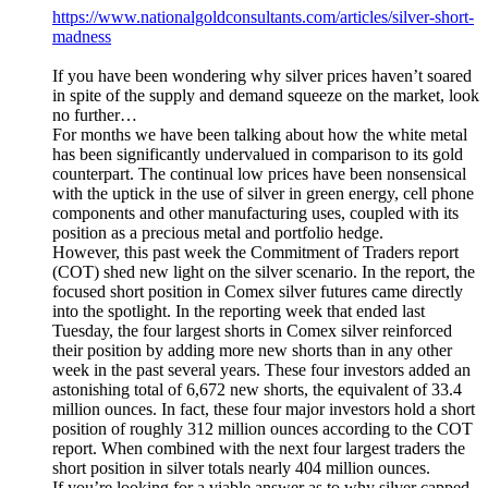
https://www.nationalgoldconsultants.com/articles/silver-short-
madness
If you have been wondering why silver prices haven’t soared
in spite of the supply and demand squeeze on the market, look
no further…
For months we have been talking about how the white metal
has been significantly undervalued in comparison to its gold
counterpart. The continual low prices have been nonsensical
with the uptick in the use of silver in green energy, cell phone
components and other manufacturing uses, coupled with its
position as a precious metal and portfolio hedge.
However, this past week the Commitment of Traders report
(COT) shed new light on the silver scenario. In the report, the
focused short position in Comex silver futures came directly
into the spotlight. In the reporting week that ended last
Tuesday, the four largest shorts in Comex silver reinforced
their position by adding more new shorts than in any other
week in the past several years. These four investors added an
astonishing total of 6,672 new shorts, the equivalent of 33.4
million ounces. In fact, these four major investors hold a short
position of roughly 312 million ounces according to the COT
report. When combined with the next four largest traders the
short position in silver totals nearly 404 million ounces.
If you’re looking for a viable answer as to why silver capped