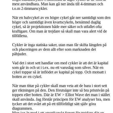
mest användbara. Man kan gå ner ända till 4-timmars och
t.o.m 2-timmarscykler.
När en halvcykel av en högre cykel går ner samtidigt som den
högre och samtidigt även kvartscykeln, benämnd daglig
cykel, så är projektionen både mer säker och utfallet ofta
kraftigare. Om man är trejdare så skall man vara alert vid de
tillfällena.
Cykler är inga statiska saker, utan man får skifta längden på
och placeringen av dem allt efter som marknaden det
påbjuder.
Vad det i stort sett handlar om med cykler är att det är kapital
som går in och ut i t.ex. nu ett varuslag som silver. När en
cykel toppar så är inflödet av kapital på topp. Och motsatt i
botten av en cykel.
När man tittar på cykler skall man veta att de bara i stort sett
ger riktningen på den. Den förutsäger inte så bra prisnivån på
toppen eller botten. Där är EW > Elliot Wave det man i stället
skall använda. Jag förstår principen för EW analyser bra, men
tycker att det svårt att på ett tillförlitligt sätt själv göra
diagrammen.
Men jag är med i ett amerikanskt forum för trejdare där en