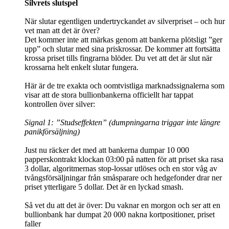
Silvrets slutspel
När slutar egentligen undertryckandet av silverpriset – och hur
vet man att det är över?
Det kommer inte att märkas genom att bankerna plötsligt ”ger
upp” och slutar med sina priskrossar. De kommer att fortsätta
krossa priset tills fingrarna blöder. Du vet att det är slut när
krossarna helt enkelt slutar fungera.
Här är de tre exakta och oomtvistliga marknadssignalerna som
visar att de stora bullionbankerna officiellt har tappat
kontrollen över silver:
Signal 1: ”Studseffekten” (dumpningarna triggar inte längre
panikförsäljning)
Just nu räcker det med att bankerna dumpar 10 000
papperskontrakt klockan 03:00 på natten för att priset ska rasa
3 dollar, algoritmernas stop-lossar utlöses och en stor våg av
tvångsförsäljningar från småsparare och hedgefonder drar ner
priset ytterligare 5 dollar. Det är en lyckad smash.
Så vet du att det är över: Du vaknar en morgon och ser att en
bullionbank har dumpat 20 000 nakna kortpositioner, priset
faller