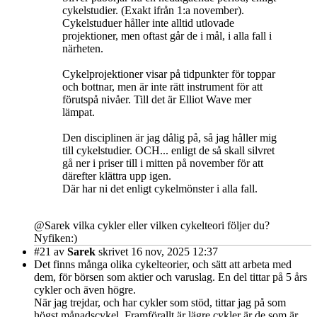
cykelstudier. (Exakt ifrån 1:a november).
Cykelstuduer håller inte alltid utlovade
projektioner, men oftast går de i mål, i alla fall i
närheten.
Cykelprojektioner visar på tidpunkter för toppar
och bottnar, men är inte rätt instrument för att
förutspå nivåer. Till det är Elliot Wave mer
lämpat.
Den disciplinen är jag dålig på, så jag håller mig
till cykelstudier. OCH... enligt de så skall silvret
gå ner i priser till i mitten på november för att
därefter klättra upp igen.
Där har ni det enligt cykelmönster i alla fall.
@Sarek vilka cykler eller vilken cykelteori följer du?
Nyfiken:)
#21
av
Sarek
skrivet 16 nov, 2025 12:37
Det finns många olika cykelteorier, och sätt att arbeta med
dem, för börsen som aktier och varuslag. En del tittar på 5 års
cykler och även högre.
När jag trejdar, och har cykler som stöd, tittar jag på som
högst månadscykel. Framförallt är lägre cykler är de som är