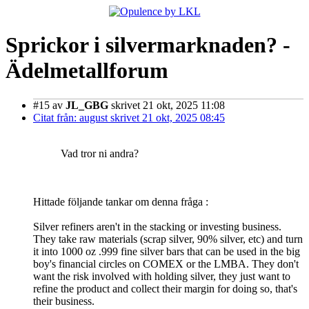
Sprickor i silvermarknaden? -
Ädelmetallforum
#15
av
JL_GBG
skrivet 21 okt, 2025 11:08
Citat från: august skrivet 21 okt, 2025 08:45
Vad tror ni andra?
Hittade följande tankar om denna fråga :
Silver refiners aren't in the stacking or investing business.
They take raw materials (scrap silver, 90% silver, etc) and turn
it into 1000 oz .999 fine silver bars that can be used in the big
boy's financial circles on COMEX or the LMBA. They don't
want the risk involved with holding silver, they just want to
refine the product and collect their margin for doing so, that's
their business.