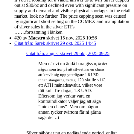
out at $30/oz and declined even with significant pressure on
supply and demand and visible physical shortages in the retail
market, look no further. The price capping seen was caused
by significant short selling on the COMEX and manipulation
of silver sales in the silver ETFs.
…….fortsättning i länken
#20
av
Maestro
skrivet 15 nov, 2025 10:56
Citat från: Sarek skrivet 29 okt, 2025 14:45
Citat från: august skrivet 29 okt, 2025 09:25
Men när vi nu ändå bara gissar,
är det
någon som tror på att silvret har en chans
att kravla sig upp ytterligare 1.8 USD
. Då skulle vi få
innan stängning fredag
ett ATH månadsavslut, vilket vore
rätt kul. Tre dagar, 1.8 USD.
Eftersom jag verkar vara en
kontraindikator väljer jag att säga
”inte en chans”. Men om någon
annan tycker tvärtom får ni gärna
säga det :-)
Silver påbörjar nu en nedåtgående period, enligt