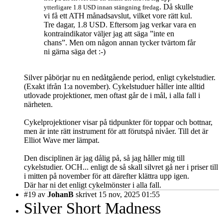
. Då skulle
ytterligare 1.8 USD innan stängning fredag
vi få ett ATH månadsavslut, vilket vore rätt kul.
Tre dagar, 1.8 USD. Eftersom jag verkar vara en
kontraindikator väljer jag att säga ”inte en
chans”. Men om någon annan tycker tvärtom får
ni gärna säga det :-)
Silver påbörjar nu en nedåtgående period, enligt cykelstudier.
(Exakt ifrån 1:a november). Cykelstuduer håller inte alltid
utlovade projektioner, men oftast går de i mål, i alla fall i
närheten.
Cykelprojektioner visar på tidpunkter för toppar och bottnar,
men är inte rätt instrument för att förutspå nivåer. Till det är
Elliot Wave mer lämpat.
Den disciplinen är jag dålig på, så jag håller mig till
cykelstudier. OCH... enligt de så skall silvret gå ner i priser till
i mitten på november för att därefter klättra upp igen.
Där har ni det enligt cykelmönster i alla fall.
#19
av
JohanB
skrivet 15 nov, 2025 01:55
Silver Short Madness