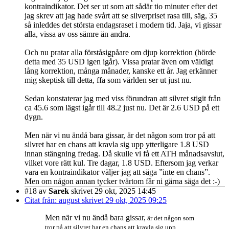
kontraindikator. Det ser ut som att sådär tio minuter efter det
jag skrev att jag hade svårt att se silverpriset rasa till, säg, 35
så inleddes det största endagsraset i modern tid. Jaja, vi gissar
alla, vissa av oss sämre än andra.
Och nu pratar alla förståsigpåare om djup korrektion (hörde
detta med 35 USD igen igår). Vissa pratar även om väldigt
lång korrektion, många månader, kanske ett år. Jag erkänner
mig skeptisk till detta, ffa som världen ser ut just nu.
Sedan konstaterar jag med viss förundran att silvret stigit från
ca 45.6 som lägst igår till 48.2 just nu. Det är 2.6 USD på ett
dygn.
Men när vi nu ändå bara gissar, är det någon som tror på att
silvret har en chans att kravla sig upp ytterligare 1.8 USD
innan stängning fredag. Då skulle vi få ett ATH månadsavslut,
vilket vore rätt kul. Tre dagar, 1.8 USD. Eftersom jag verkar
vara en kontraindikator väljer jag att säga ”inte en chans”.
Men om någon annan tycker tvärtom får ni gärna säga det :-)
#18
av
Sarek
skrivet 29 okt, 2025 14:45
Citat från: august skrivet 29 okt, 2025 09:25
Men när vi nu ändå bara gissar,
är det någon som
tror på att silvret har en chans att kravla sig upp