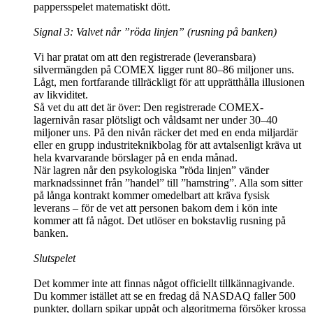
pappersspelet matematiskt dött.
Signal 3: Valvet når ”röda linjen” (rusning på banken)
Vi har pratat om att den registrerade (leveransbara)
silvermängden på COMEX ligger runt 80–86 miljoner uns.
Lågt, men fortfarande tillräckligt för att upprätthålla illusionen
av likviditet.
Så vet du att det är över: Den registrerade COMEX-
lagernivån rasar plötsligt och våldsamt ner under 30–40
miljoner uns. På den nivån räcker det med en enda miljardär
eller en grupp industriteknikbolag för att avtalsenligt kräva ut
hela kvarvarande börslager på en enda månad.
När lagren når den psykologiska ”röda linjen” vänder
marknadssinnet från ”handel” till ”hamstring”. Alla som sitter
på långa kontrakt kommer omedelbart att kräva fysisk
leverans – för de vet att personen bakom dem i kön inte
kommer att få något. Det utlöser en bokstavlig rusning på
banken.
Slutspelet
Det kommer inte att finnas något officiellt tillkännagivande.
Du kommer istället att se en fredag då NASDAQ faller 500
punkter, dollarn spikar uppåt och algoritmerna försöker krossa