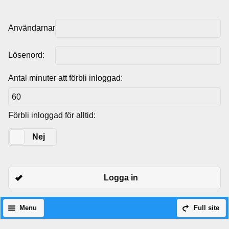
Användarnamn:
Lösenord:
Antal minuter att förbli inloggad:
Förbli inloggad för alltid:
Ja
Nej
Logga in
Menu
Full site