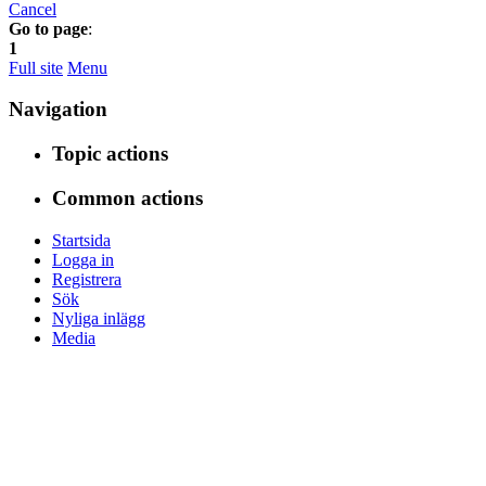
Cancel
Go to page
:
1
Full site
Menu
Navigation
Topic actions
Common actions
Startsida
Logga in
Registrera
Sök
Nyliga inlägg
Media