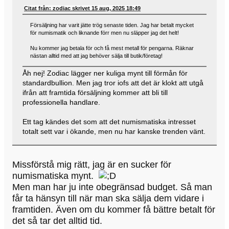
Citat från: zodiac skrivet 15 aug, 2025 18:49
Försäljning har varit jätte trög senaste tiden. Jag har betalt mycket
för numismatik och liknande förr men nu släpper jag det helt!
Nu kommer jag betala för och få mest metall för pengarna. Räknar
nästan alltid med att jag behöver sälja till butik/företag!
Åh nej! Zodiac lägger ner kuliga mynt till förmån för
standardbullion. Men jag tror iofs att det är klokt att utgå
ifrån att framtida försäljning kommer att bli till
professionella handlare.
Ett tag kändes det som att det numismatiska intresset
totalt sett var i ökande, men nu har kanske trenden vänt.
Missförstå mig rätt, jag är en sucker för
numismatiska mynt.
Men man har ju inte obegränsad budget. Så man
får ta hänsyn till när man ska sälja dem vidare i
framtiden. Även om du kommer få bättre betalt för
det så tar det alltid tid.