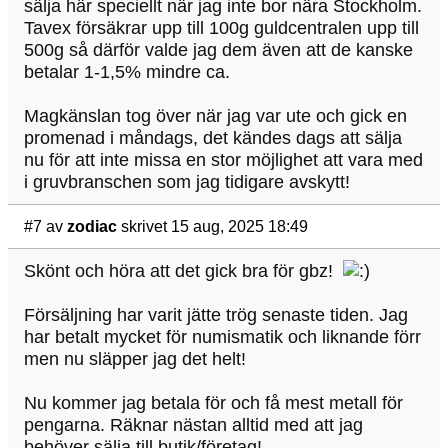
sälja här speciellt när jag inte bor nära Stockholm.
Tavex försäkrar upp till 100g guldcentralen upp till
500g så därför valde jag dem även att de kanske
betalar 1-1,5% mindre ca.
Magkänslan tog över när jag var ute och gick en
promenad i måndags, det kändes dags att sälja
nu för att inte missa en stor möjlighet att vara med
i gruvbranschen som jag tidigare avskytt!
#7
av
zodiac
skrivet 15 aug, 2025 18:49
Skönt och höra att det gick bra för gbz!
Försäljning har varit jätte trög senaste tiden. Jag
har betalt mycket för numismatik och liknande förr
men nu släpper jag det helt!
Nu kommer jag betala för och få mest metall för
pengarna. Räknar nästan alltid med att jag
behöver sälja till butik/företag!