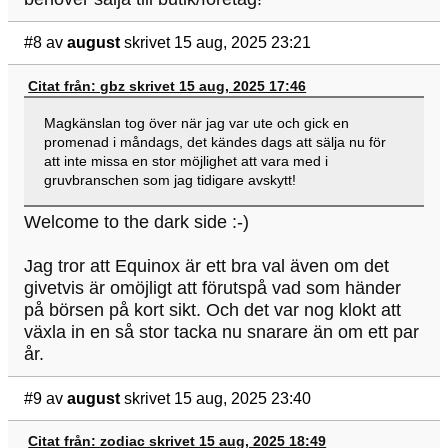
#8
av
august
skrivet 15 aug, 2025 23:21
Citat från: gbz skrivet 15 aug, 2025 17:46
Magkänslan tog över när jag var ute och gick en
promenad i måndags, det kändes dags att sälja nu för
att inte missa en stor möjlighet att vara med i
gruvbranschen som jag tidigare avskytt!
Welcome to the dark side :-)
Jag tror att Equinox är ett bra val även om det
givetvis är omöjligt att förutspå vad som händer
på börsen på kort sikt. Och det var nog klokt att
växla in en så stor tacka nu snarare än om ett par
år.
#9
av
august
skrivet 15 aug, 2025 23:40
Citat från: zodiac skrivet 15 aug, 2025 18:49