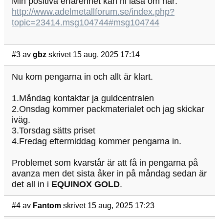
Min positiva erfarenhet kan ni läsa om här:
http://www.adelmetallforum.se/index.php?
topic=23414.msg104744#msg104744
#3
av
gbz
skrivet 15 aug, 2025 17:14
Nu kom pengarna in och allt är klart.
1.Måndag kontaktar ja guldcentralen
2.Onsdag kommer packmaterialet och jag skickar
iväg.
3.Torsdag sätts priset
4.Fredag eftermiddag kommer pengarna in.
Problemet som kvarstår är att få in pengarna på
avanza men det sista åker in på måndag sedan är
det all in i
EQUINOX GOLD
.
#4
av
Fantom
skrivet 15 aug, 2025 17:23