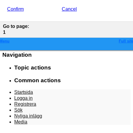
Confirm
Cancel
Go to page
:
1
Menu
Full sit
Navigation
Topic actions
Common actions
Startsida
Logga in
Registrera
Sök
Nyliga inlägg
Media