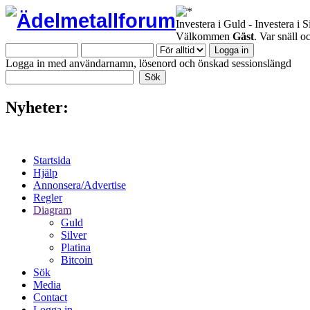
Investera i Guld - Investera i S
Välkommen
Gäst
. Var snäll 
Logga in med användarnamn, lösenord och önskad sessionslängd
Nyheter:
Startsida
Hjälp
Annonsera/Advertise
Regler
Diagram
Guld
Silver
Platina
Bitcoin
Sök
Media
Contact
Logga in