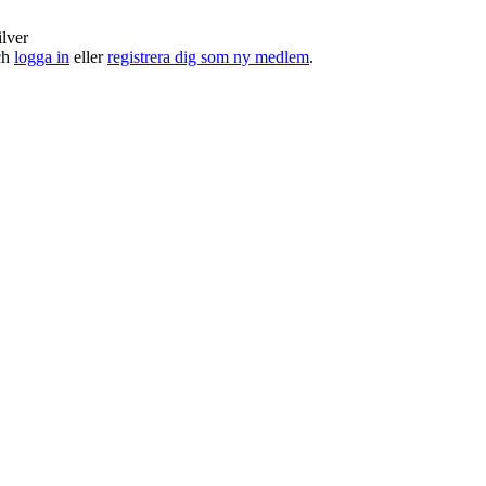
ilver
och
logga in
eller
registrera dig som ny medlem
.