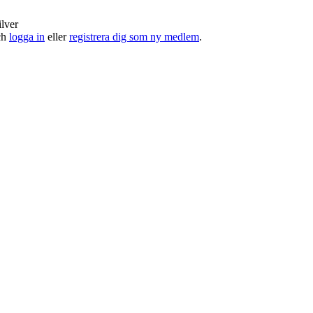
ilver
och
logga in
eller
registrera dig som ny medlem
.