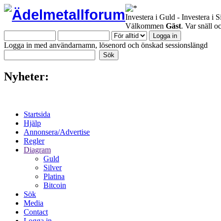
Investera i Guld - Investera i S
Välkommen
Gäst
. Var snäll 
Logga in med användarnamn, lösenord och önskad sessionslängd
Nyheter:
Startsida
Hjälp
Annonsera/Advertise
Regler
Diagram
Guld
Silver
Platina
Bitcoin
Sök
Media
Contact
Logga in