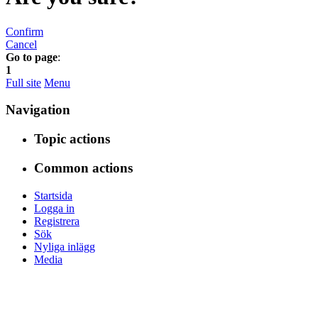
Confirm
Cancel
Go to page
:
1
Full site
Menu
Navigation
Topic actions
Common actions
Startsida
Logga in
Registrera
Sök
Nyliga inlägg
Media