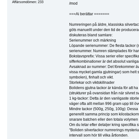
Affärsomdömen: 233
/mod
===Ai berättar =======
Numreringen på äldre, klassiska silvertac
göts manuellt under den tid de producera
diskuteras bland samlare:
​Serienummer och märkning
​Löpande serienummer: De flesta tackor (s
serienummer. Numren stämplades för hand vi
​Bokstavsprefix: Vissa serier eller speci
sifferkombinationer är det absolut vanliga
​Avsaknad av nummer: Det förekommer även
vissa mycket gamla gjutningar) som helt
symbolen), finhalt och vikt.
​Storlekar och viktskillnader
​Bolidens gjutna tackor är kända för att h
(strukturer på ovansidan från när silvret 
​1 kg-tackor: Detta är den vanligaste stor
väger ofta allt mellan 996 gram upp till öve
​Mindre tackor (500g, 250g, 100g): Dessa 
generellt samma princip som kilostackorna
snarare batchen eller den totala volymen 
​Om du letar efter detaljer kring specifik
"Boliden silvertackor numrerings mysteriu
intervall som hör till vilka årtionden.