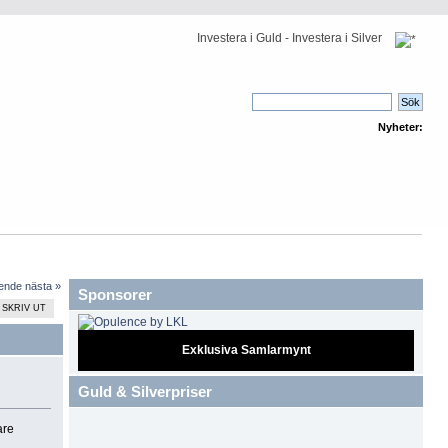
Investera i Guld - Investera i Silver
Nyheter:
ående
nästa »
Sponsorer
SKRIV UT
Exklusiva Samlarmynt
Guld & Silverpriser
are