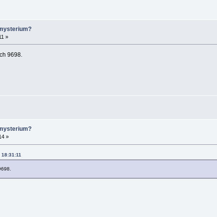
 mysterium?
11 »
och 9698.
 mysterium?
14 »
, 18:31:11
9698.