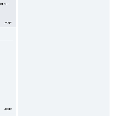
er har
Loggat
Loggat