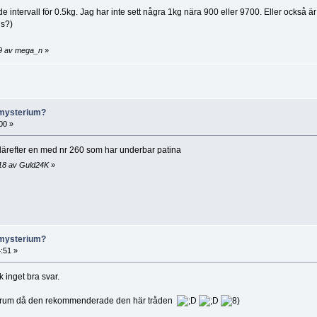
e intervall för 0.5kg. Jag har inte sett några 1kg nära 900 eller 9700. Eller också är
is?)
09 av mega_n
»
 mysterium?
00 »
därefter en med nr 260 som har underbar patina
:18 av Guld24K
»
 mysterium?
:51 »
 inget bra svar.
t forum då den rekommenderade den här tråden