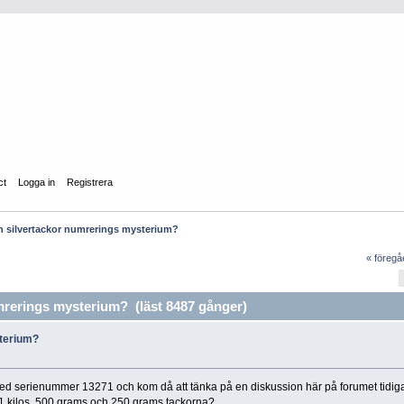
ct
Logga in
Registrera
n silvertackor numrerings mysterium?
« föreg
rerings mysterium? (läst 8487 gånger)
sterium?
ed serienummer 13271 och kom då att tänka på en diskussion här på forumet tidig
 1 kilos, 500 grams och 250 grams tackorna?