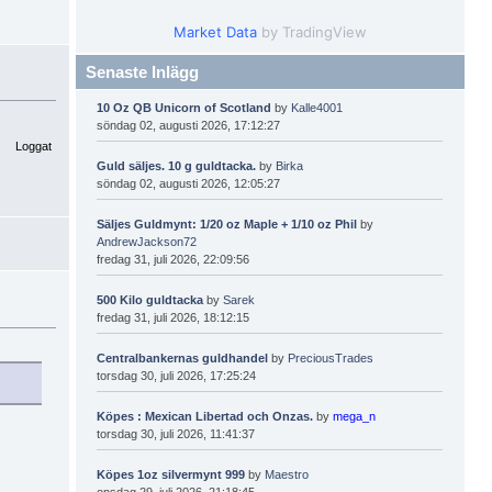
Market Data
by TradingView
Senaste Inlägg
10 Oz QB Unicorn of Scotland
by
Kalle4001
söndag 02, augusti 2026, 17:12:27
Loggat
Guld säljes. 10 g guldtacka.
by
Birka
söndag 02, augusti 2026, 12:05:27
Säljes Guldmynt: 1/20 oz Maple + 1/10 oz Phil
by
AndrewJackson72
fredag 31, juli 2026, 22:09:56
500 Kilo guldtacka
by
Sarek
fredag 31, juli 2026, 18:12:15
Centralbankernas guldhandel
by
PreciousTrades
torsdag 30, juli 2026, 17:25:24
Köpes : Mexican Libertad och Onzas.
by
mega_n
torsdag 30, juli 2026, 11:41:37
Köpes 1oz silvermynt 999
by
Maestro
onsdag 29, juli 2026, 21:18:45