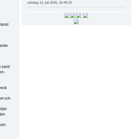
söndag 12, juli 2026, 20:48:25
rämst
pande
m samt
en-
sveck
ket och
ljer
tan
 som