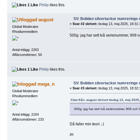
1 Like
Philip
likes this.
SV: Boliden silvertackor numrerings
august
«
Svar #2 skrivet:
tisdag 13, maj 2025, 18:31:
Global Moderator
Rhodiummedlem
500g: jag har sett två serienummer, 909 
Antal inlägg: 2263
Affärsomdömen: 50
1 Like
Philip
likes this.
SV: Boliden silvertackor numrerings
mega_n
«
Svar #3 skrivet:
tisdag 13, maj 2025, 18:32:
Global Moderator
Rhodiummedlem
Citat från: august skrivet tisdag 13, maj 2025
500g: jag har sett två serienummer, 909 och 
Antal inlägg: 2104
Affärsomdömen: 233
Då faller min teori ;-)
/H