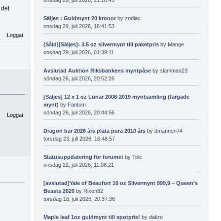
 det
Säljes : Guldmynt 20 kronor
by
zodiac
onsdag 29, juli 2026, 16:41:53
Loggat
(Såld)[Säljes]: 3,5 oz silvermynt till paketpris
by
Mange
onsdag 29, juli 2026, 01:39:11
Avslutad Auktion Riksbankens myntpåse
by
slamman23
söndag 26, juli 2026, 20:52:26
[Säljes] 12 x 1 oz Lunar 2008-2019 myntsamling (färgade
mynt)
by
Fantom
söndag 26, juli 2026, 20:44:56
Loggat
Dragon bar 2026 års plata pura 2010 års
by
dmannen74
torsdag 23, juli 2026, 16:48:57
Statusuppdatering för forumet
by
Tole
onsdag 22, juli 2026, 11:08:21
[avslutad]Yale of Beaufort 10 oz Silvermynt 999,9 – Queen’s
Beasts 2020
by
Rixen82
torsdag 16, juli 2026, 20:37:36
Maple leaf 1oz guldmynt till spotpris!
by
dakro