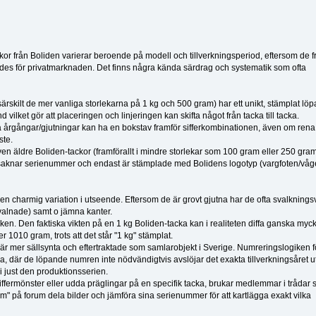
kor från Boliden varierar beroende på modell och tillverkningsperiod, eftersom de f
des för privatmarknaden. Det finns några kända särdrag och systematik som ofta
ärskilt de mer vanliga storlekarna på 1 kg och 500 gram) har ett unikt, stämplat lö
lket gör att placeringen och linjeringen kan skifta något från tacka till tacka.
fika årgångar/gjutningar kan ha en bokstav framför sifferkombinationen, även om rena
ste.
 äldre Boliden-tackor (framförallt i mindre storlekar som 100 gram eller 250 gra
 saknar serienummer och endast är stämplade med Bolidens logotyp (vargfoten/våg
a en charmig variation i utseende. Eftersom de är grovt gjutna har de ofta svalkning
svalnade) samt o jämna kanter.
leken. Den faktiska vikten på en 1 kg Boliden-tacka kan i realiteten diffa ganska myc
r 1010 gram, trots att det står "1 kg" stämplat.
är mer sällsynta och eftertraktade som samlarobjekt i Sverige. Numreringslogiken fö
, där de löpande numren inte nödvändigtvis avslöjar det exakta tillverkningsåret u
i just den produktionsserien.
a siffermönster eller udda präglingar på en specifik tacka, brukar medlemmar i trådar
m" på forum dela bilder och jämföra sina serienummer för att kartlägga exakt vilka