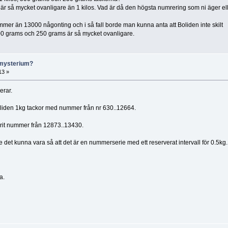
r så mycket ovanligare än 1 kilos. Vad är då den högsta numrering som ni äger ell
ummer än 13000 någonting och i så fall borde man kunna anta att Boliden inte skilt
00 grams och 250 grams är så mycket ovanligare.
 mysterium?
13 »
erar.
Boliden 1kg tackor med nummer från nr 630..12664.
varit nummer från 12873..13430.
et kunna vara så att det är en nummerserie med ett reserverat intervall för 0.5kg.
a.