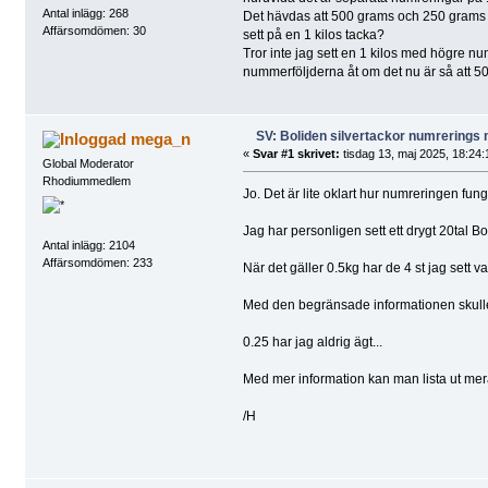
Antal inlägg: 268
Det hävdas att 500 grams och 250 grams ä
Affärsomdömen: 30
sett på en 1 kilos tacka?
Tror inte jag sett en 1 kilos med högre n
nummerföljderna åt om det nu är så att 5
SV: Boliden silvertackor numrerings
mega_n
«
Svar #1 skrivet:
tisdag 13, maj 2025, 18:24:
Global Moderator
Rhodiummedlem
Jo. Det är lite oklart hur numreringen fung
Jag har personligen sett ett drygt 20tal 
Antal inlägg: 2104
Affärsomdömen: 233
När det gäller 0.5kg har de 4 st jag sett 
Med den begränsade informationen skulle d
0.25 har jag aldrig ägt...
Med mer information kan man lista ut mer
/H