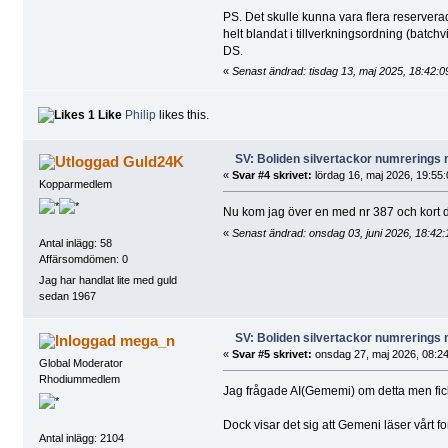
PS. Det skulle kunna vara flera reserverad
helt blandat i tillverkningsordning (batchv
DS.
«
Senast ändrad: tisdag 13, maj 2025, 18:42:
1 Like
Philip
likes this.
SV: Boliden silvertackor numrerings
Guld24K
«
Svar #4 skrivet:
lördag 16, maj 2026, 19:55:
Kopparmedlem
Nu kom jag över en med nr 387 och kort 
«
Senast ändrad: onsdag 03, juni 2026, 18:42
Antal inlägg: 58
Affärsomdömen: 0
Jag har handlat lite med guld
sedan 1967
SV: Boliden silvertackor numrerings
mega_n
«
Svar #5 skrivet:
onsdag 27, maj 2026, 08:24
Global Moderator
Rhodiummedlem
Jag frågade AI(Gememi) om detta men fick
Dock visar det sig att Gemeni läser vår
Antal inlägg: 2104