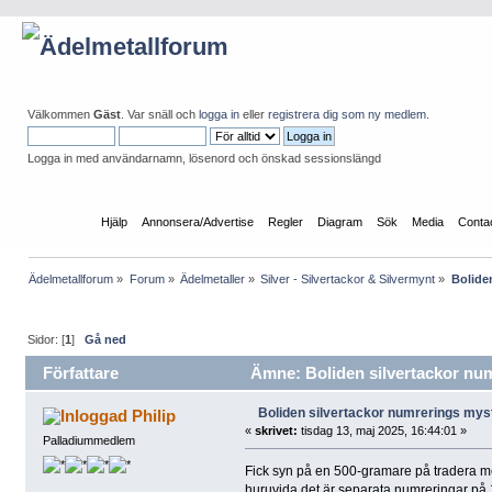
Välkommen
Gäst
. Var snäll och
logga in
eller
registrera dig som ny medlem
.
Logga in med användarnamn, lösenord och önskad sessionslängd
Startsida
Hjälp
Annonsera/Advertise
Regler
Diagram
Sök
Media
Conta
Ädelmetallforum
»
Forum
»
Ädelmetaller
»
Silver - Silvertackor & Silvermynt
»
Bolide
Sidor: [
1
]
Gå ned
Författare
Ämne: Boliden silvertackor num
Boliden silvertackor numrerings my
Philip
«
skrivet:
tisdag 13, maj 2025, 16:44:01 »
Palladiummedlem
Fick syn på en 500-gramare på tradera m
huruvida det är separata numreringar på