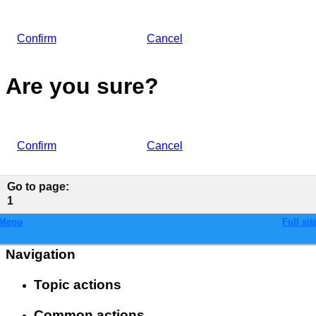
Confirm
Cancel
Are you sure?
Confirm
Cancel
Go to page
:
1
Menu
Full sit
Navigation
Topic actions
Common actions