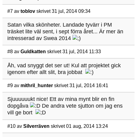
#7
av
toblov
skrivet 31 jul, 2014 09:34
Satan vilka skönheter. Landade tyvärr i PM
träsket lite väl sent, i sept förra året... Är mer än
intresserad av Swea 2014
#8
av
Guldkatten
skrivet 31 jul, 2014 11:33
Åh, vad snyggt det ser ut! Kul att projektet gick
igenom efter allt slit, bra jobbat
#9
av
mithril_hunter
skrivet 31 jul, 2014 16:41
Sjuuuuuukt nice! Ett av mina mynt blir en fin
dopgåva
De andra vete sjutton om jag ens
vill ge bort
#10
av
Silverräven
skrivet 01 aug, 2014 13:24