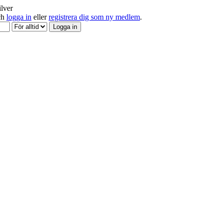
ilver
och
logga in
eller
registrera dig som ny medlem
.