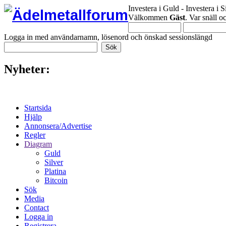
Investera i Guld - Investera i S
Välkommen
Gäst
. Var snäll 
Logga in med användarnamn, lösenord och önskad sessionslängd
Nyheter:
Startsida
Hjälp
Annonsera/Advertise
Regler
Diagram
Guld
Silver
Platina
Bitcoin
Sök
Media
Contact
Logga in
Registrera