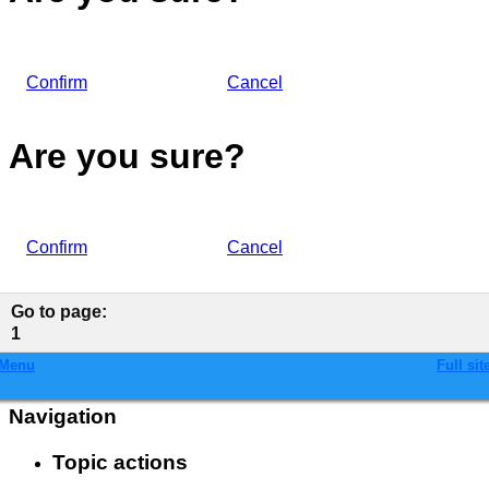
Confirm
Cancel
Are you sure?
Confirm
Cancel
Go to page
:
1
Menu
Full sit
Navigation
Topic actions