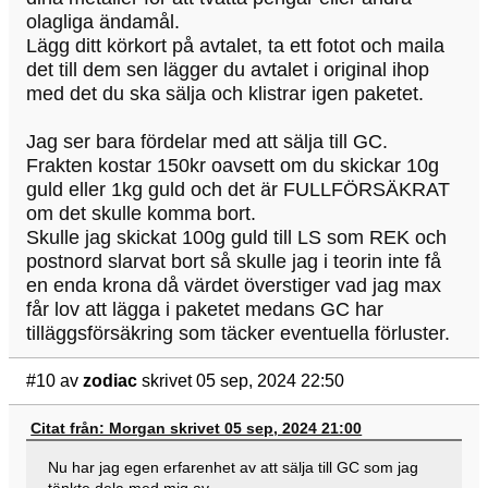
olagliga ändamål.
Lägg ditt körkort på avtalet, ta ett fotot och maila
det till dem sen lägger du avtalet i original ihop
med det du ska sälja och klistrar igen paketet.
Jag ser bara fördelar med att sälja till GC.
Frakten kostar 150kr oavsett om du skickar 10g
guld eller 1kg guld och det är FULLFÖRSÄKRAT
om det skulle komma bort.
Skulle jag skickat 100g guld till LS som REK och
postnord slarvat bort så skulle jag i teorin inte få
en enda krona då värdet överstiger vad jag max
får lov att lägga i paketet medans GC har
tilläggsförsäkring som täcker eventuella förluster.
#10
av
zodiac
skrivet 05 sep, 2024 22:50
Citat från: Morgan skrivet 05 sep, 2024 21:00
Nu har jag egen erfarenhet av att sälja till GC som jag