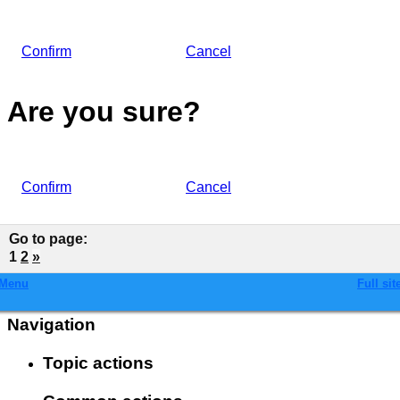
Confirm
Cancel
Are you sure?
Confirm
Cancel
Go to page
:
1
2
»
Menu
Full sit
Navigation
Topic actions