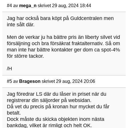
#4
av
mega_n
skrivet 29 aug, 2024 18:44
Jag har också bara köpt på Guldcentralen men
inte sålt där.
Men de verkar ju ha bättre pris än liberty silvet vid
försäljning och bra försäkrat fraktalternativ. Så om
man inte har bättre kontakter ger dom ca spot-4%
för större tackor.
/H
#5
av
Brageson
skrivet 29 aug, 2024 20:06
Jag föredrar LS där du låser in priset när du
registrerar din säljorder på websidan.
Då vet du precis på kronan hur mycket du får
betalt.
Dock måste du skicka objekten inom nästa
bankdag, vilket är rimligt och helt OK.