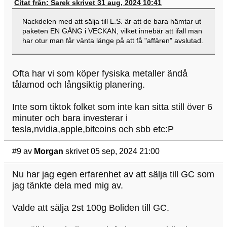
Citat från: Sarek skrivet 31 aug, 2024 10:41
Nackdelen med att sälja till L.S. är att de bara hämtar ut
paketen EN GÅNG i VECKAN, vilket innebär att ifall man
har otur man får vänta länge på att få "affären" avslutad.
Ofta har vi som köper fysiska metaller ändå
tålamod och långsiktig planering.
Inte som tiktok folket som inte kan sitta still över 6
minuter och bara investerar i
tesla,nvidia,apple,bitcoins och sbb etc:P
#9
av
Morgan
skrivet 05 sep, 2024 21:00
Nu har jag egen erfarenhet av att sälja till GC som
jag tänkte dela med mig av.
Valde att sälja 2st 100g Boliden till GC.