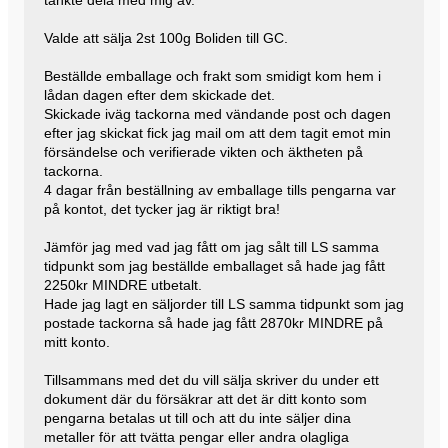
tänkte dela med mig av.
Valde att sälja 2st 100g Boliden till GC.
Beställde emballage och frakt som smidigt kom hem i
lådan dagen efter dem skickade det.
Skickade iväg tackorna med vändande post och dagen
efter jag skickat fick jag mail om att dem tagit emot min
försändelse och verifierade vikten och äktheten på
tackorna.
4 dagar från beställning av emballage tills pengarna var
på kontot, det tycker jag är riktigt bra!
Jämför jag med vad jag fått om jag sålt till LS samma
tidpunkt som jag beställde emballaget så hade jag fått
2250kr MINDRE utbetalt.
Hade jag lagt en säljorder till LS samma tidpunkt som jag
postade tackorna så hade jag fått 2870kr MINDRE på
mitt konto.
Tillsammans med det du vill sälja skriver du under ett
dokument där du försäkrar att det är ditt konto som
pengarna betalas ut till och att du inte säljer dina
metaller för att tvätta pengar eller andra olagliga