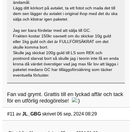
ändamål.
Lägg ditt körkort på avtalet, ta ett fotot och maila det till
dem sen lägger du avtalet i original ihop med det du ska
sälja och klistrar igen paketet.
Jag ser bara fördelar med att sälja till GC.
Frakten kostar 150kr oavsett om du skickar 10g guld
eller 1kg guld och det är FULLFÖRSÄKRAT om det
skulle komma bort.
Skulle jag skickat 100g guld till LS som REK och
postnord slarvat bort så skulle jag i teorin inte få en enda
krona då värdet överstiger vad jag max får lov att lägga i
paketet medans GC har tilläggsförsäkring som täcker
eventuella förluster.
Fan vad grymt. Grattis till en lyckad affär och tack
för en utförlig redogörelse!
#11
av
JL_GBG
skrivet 06 sep, 2024 08:29