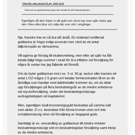
Citat från: vitae skrivet 30 apr, 2025 15:44
Kolla om en guldsmed kan göra den mindre för ett överkomligt pris...
Egentligen då dem köper in allt guld som skrot kan man själv skära upp
den i flera olika bitar och sälja det som vikt i omgångar.
Nja. Kanske inte en så bra idé ändå. En oslaktad certifierad
guldtacka är högst troligt avsevärt mer värd än ett antal
täljknivsspån av densamma.
Vill ogärna ge förslag till skattesmitning, men efter att själv ha fått
betala löjligt höga summor i skatt för bl.a inflation vid försäljning för
några år sedan har jag föjlande att föreslå:
Om du byter guldtackan mot t.ex. 5 st. 50 gr. tackor eller kanske ett
antal 1 OZ+några 1-5 gram och betalar formkostnaden till en av de
åtskilliga som handlar med ädelmetaller kommer du, om du delar
upp försäljningen på flera beskattningsår av de mindre enheterna
vid styckeförsäljning, under det beskattningsmässiga
avdragsbeloppet vid kapitalvinst.
Men, egentligen skall investeringsguld beskattas på samma sätt
som aktier. D.v.s. beskattas från första kronan vinst och inte
schablonmässig vinst vid försäljning av begagnat gods.
Samtidigt är ev. omvandling av guldtackan till mindre enheter
beskattningsmässigt sett en beskattningsbar försäljning samt inköp
av de mindre enheterna.