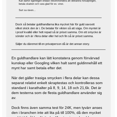
Kan därför egentligen endast rekommendera att deklarera försäljningen,
betala skatten och vara glad för ev. vinst.
Surt sa räven...
Dock så betalar guldhandlarna lika mycket här för guld oavsett
vilket skick den är i. De betalar för vikten så att säga. Om myntet är
i proof kvalité eller helt repad så är priset samma. Om ett smycke är
sönder och är i flera delar eller hel och fin så är priset samma.
Säljer du däremot till en privatperson då är det annan story.
En guldhandlare kan lätt konstatera genom förvärvad
kunskap eller Googling vilken halt samt guldinnehåll ett
mynt har samt betala efter det.
När det gäller trasiga smycken i flera delar kan dessa
separat relativt enkelt skraptestas och kontrolleras som
standard i karathalter på 8, 9, 14, 18 och 21,6k. Det är
dem testerna som de flesta guldhandlare använder sig
av.
Dock finns även samma test för 24K, men tyvärr anses
den i branchen inte att lita på till 100%, då den mycket