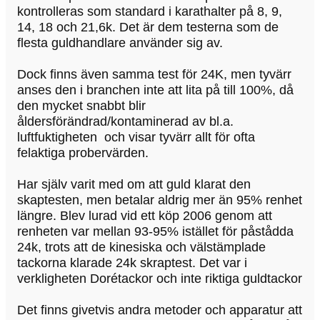
kontrolleras som standard i karathalter på 8, 9,
14, 18 och 21,6k. Det är dem testerna som de
flesta guldhandlare använder sig av.
Dock finns även samma test för 24K, men tyvärr
anses den i branchen inte att lita på till 100%, då
den mycket snabbt blir
åldersförändrad/kontaminerad av bl.a.
luftfuktigheten och visar tyvärr allt för ofta
felaktiga probervärden.
Har själv varit med om att guld klarat den
skaptesten, men betalar aldrig mer än 95% renhet
längre. Blev lurad vid ett köp 2006 genom att
renheten var mellan 93-95% istället för påstådda
24k, trots att de kinesiska och välstämplade
tackorna klarade 24k skraptest. Det var i
verkligheten Dorétackor och inte riktiga guldtackor
Det finns givetvis andra metoder och apparatur att