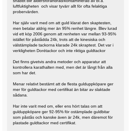
snabbt blir åldersförändrad/kontaminerad av bl.a.
luftfuktigheten och visar tyvärr allt för ofta felaktiga
probervärden.
Har själv varit med om att guld klarat den skaptesten,
men betalar aldrig mer än 95% renhet längre. Blev lurad
vid ett köp 2006 genom att renheten var mellan 93-95%
istället för påstådda 24k, trots att de kinesiska och
välstämplade tackorna klarade 24k skraptest. Det var i
verkligheten Dorétackor och inte riktiga guldtackor
Det finns givetvis andra metoder och apparatur att
kontrollera karathalten med, men det är långt från alla
som har det.
Menar relativt bestämt att de flesta gulduppköpare ger
mer för guldtackor med certifikat än bitar av slaktade
sådana.
Har inte varit med om, eller ens hört talas om att
gulduppköpare ger 92-95% för ostämplade guldbitar
som påstås och kanske även är 24k, men däremot för
plastade guldtackor med certifikat.