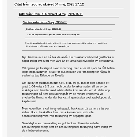
Citat från: zodiac skrivet 04 maj, 2025 17:12
Citat från: RemusTh skrivet 04 maj, 2025 15:11
Citat från: zodiac skrivet 30 apr, 2025 16:12
Citat från: vitae skrivet 30 apr, 2025 15:44
Kolla om en guldsmed kan göra den mindre för ett överkomligt pris...
Egentligen då dem köper in allt guld som skrot kan man själv skära upp den i flera
olika bitar och sälja det som vikt i omgångar.
Nja. Kanske inte en så bra idé ändå. En oslaktad certifierad guldtacka är
högst troligt avsevärt mer värd än ett antal täljknivsspån av densamma.
Vill ogärna ge förslag till skattesmitning, men efter att själv ha fått betala
löjligt höga summor i skatt för bl.a inflation vid försäljning för några år
sedan har jag föjlande att föreslå:
Om du byter guldtackan mot t.ex. 5 st. 50 gr. tackor eller kanske ett
antal 1 OZ+några 1-5 gram och betalar formkostnaden till en av de
åtskilliga som handlar med ädelmetaller kommer du, om du delar upp
försäljningen på flera beskattningsår av de mindre enheterna vid
styckeförsäljning, under det beskattningsmässiga avdragsbeloppet vid
kapitalvinst.
Men, egentligen skall investeringsguld beskattas på samma sätt som
aktier. D.v.s. beskattas från första kronan vinst och inte
schablonmässig vinst vid försäljning av begagnat gods.
Samtidigt är ev. omvandling av guldtackan till mindre enheter
beskattningsmässigt sett en beskattningsbar försäljning samt inköp av
de mindre enheterna.