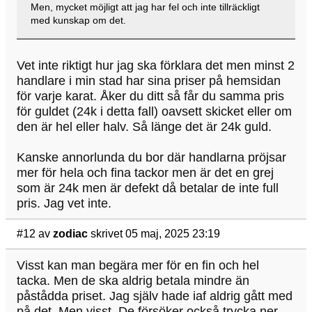
Men, mycket möjligt att jag har fel och inte tillräckligt
med kunskap om det.
Vet inte riktigt hur jag ska förklara det men minst 2
handlare i min stad har sina priser på hemsidan
för varje karat. Åker du ditt så får du samma pris
för guldet (24k i detta fall) oavsett skicket eller om
den är hel eller halv. Så länge det är 24k guld.
Kanske annorlunda du bor där handlarna pröjsar
mer för hela och fina tackor men är det en grej
som är 24k men är defekt då betalar de inte full
pris. Jag vet inte.
#12
av
zodiac
skrivet 05 maj, 2025 23:19
Visst kan man begära mer för en fin och hel
tacka. Men de ska aldrig betala mindre än
påstådda priset. Jag själv hade iaf aldrig gått med
på det. Men visst. De försöker också trycka ner