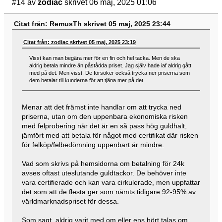
#14
av
zodiac
skrivet 06 maj, 2025 01:06
Citat från: RemusTh skrivet 05 maj, 2025 23:44
Citat från: zodiac skrivet 05 maj, 2025 23:19
Visst kan man begära mer för en fin och hel tacka. Men de ska
aldrig betala mindre än påstådda priset. Jag själv hade iaf aldrig gått
med på det. Men visst. De försöker också trycka ner priserna som
dem betalar till kunderna för att tjäna mer på det.
Menar att det främst inte handlar om att trycka ned
priserna, utan om den uppenbara ekonomiska risken
med felprobering när det är en så pass hög guldhalt,
jämfört med att betala för något med certifikat där risken
för felköp/felbedömning uppenbart är mindre.
Vad som skrivs på hemsidorna om betalning för 24k
avses oftast uteslutande guldtackor. De behöver inte
vara certifierade och kan vara cirkulerade, men uppfattar
det som att de flesta ger som nämts tidigare 92-95% av
världmarknadspriset för dessa.
Som sagt, aldrig varit med om eller ens hört talas om