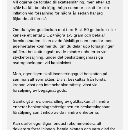
Vill ogärna ge förslag till skattesmitning, men efter att
själv ha fått betala löjligt höga summor i skatt för bl.a
inflation vid försäljning för några år sedan har jag
föjlande att föreslå:
Om du byter guldtackan mot t.ex. 5 st. 50 gr. tackor eller
kanske ett antal 1 OZ+några 1-5 gram och betalar
formkostnaden till en av de åtskilliga som handlar med
ädelmetaller kommer du, om du delar upp försäljningen
på flera beskattningsår av de mindre enheterna vid
styckeförsäljning, under det beskattningsmässiga
avdragsbeloppet vid kapitalvinst.
Men, egentligen skall investeringsguld beskattas på
samma sätt som aktier. D.v.s. beskattas från första
kronan vinst och inte schablonmässig vinst vid
försäljning av begagnat gods.
Samtidigt är ev. omvandling av guldtackan till mindre
enheter beskattningsmässigt sett en beskattningsbar
försäljning samt inköp av de mindre enheterna.
Kan därför egentligen endast rekommendera att
deklarera försäljningen, betala skatten och vara glad för