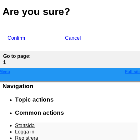
Are you sure?
Confirm
Cancel
Go to page
:
1
Menu
Full sit
Navigation
Topic actions
Common actions
Startsida
Logga in
Registrera