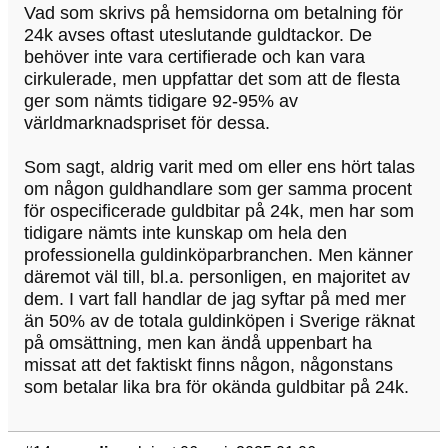
Vad som skrivs på hemsidorna om betalning för
24k avses oftast uteslutande guldtackor. De
behöver inte vara certifierade och kan vara
cirkulerade, men uppfattar det som att de flesta
ger som nämts tidigare 92-95% av
världmarknadspriset för dessa.
Som sagt, aldrig varit med om eller ens hört talas
om någon guldhandlare som ger samma procent
för ospecificerade guldbitar på 24k, men har som
tidigare nämts inte kunskap om hela den
professionella guldinköparbranchen. Men känner
däremot väl till, bl.a. personligen, en majoritet av
dem. I vart fall handlar de jag syftar på med mer
än 50% av de totala guldinköpen i Sverige räknat
på omsättning, men kan ändå uppenbart ha
missat att det faktiskt finns någon, någonstans
som betalar lika bra för okända guldbitar på 24k.