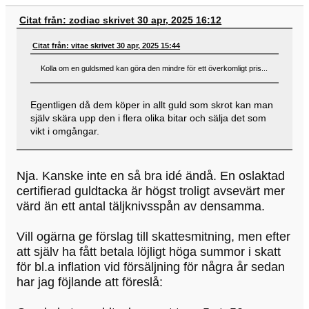
Citat från: zodiac skrivet 30 apr, 2025 16:12
Citat från: vitae skrivet 30 apr, 2025 15:44
Kolla om en guldsmed kan göra den mindre för ett överkomligt pris...
Egentligen då dem köper in allt guld som skrot kan man
själv skära upp den i flera olika bitar och sälja det som
vikt i omgångar.
Nja. Kanske inte en så bra idé ändå. En oslaktad
certifierad guldtacka är högst troligt avsevärt mer
värd än ett antal täljknivsspån av densamma.
Vill ogärna ge förslag till skattesmitning, men efter
att själv ha fått betala löjligt höga summor i skatt
för bl.a inflation vid försäljning för några år sedan
har jag föjlande att föreslå: