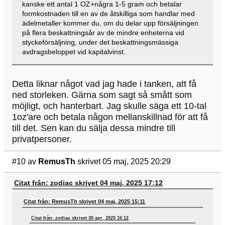
kanske ett antal 1 OZ+några 1-5 gram och betalar
formkostnaden till en av de åtskilliga som handlar med
ädelmetaller kommer du, om du delar upp försäljningen
på flera beskattningsår av de mindre enheterna vid
styckeförsäljning, under det beskattningsmässiga
avdragsbeloppet vid kapitalvinst.
Detta liknar något vad jag hade i tanken, att få
ned storleken. Gärna som sagt så smått som
möjligt, och hanterbart. Jag skulle säga ett 10-tal
1oz'are och betala någon mellanskillnad för att få
till det. Sen kan du sälja dessa mindre till
privatpersoner.
#10
av
RemusTh
skrivet 05 maj, 2025 20:29
Citat från: zodiac skrivet 04 maj, 2025 17:12
Citat från: RemusTh skrivet 04 maj, 2025 15:11
Citat från: zodiac skrivet 30 apr, 2025 16:12