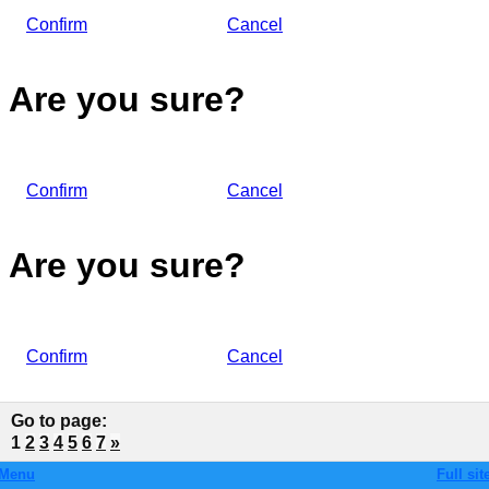
Confirm
Cancel
Are you sure?
Confirm
Cancel
Are you sure?
Confirm
Cancel
Go to page
:
1
2
3
4
5
6
7
»
Menu
Full sit