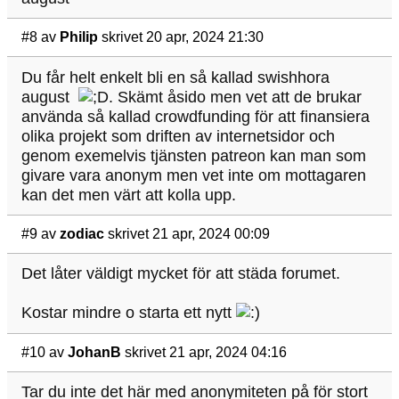
#8
av
Philip
skrivet 20 apr, 2024 21:30
Du får helt enkelt bli en så kallad swishhora
august
. Skämt åsido men vet att de brukar
använda så kallad crowdfunding för att finansiera
olika projekt som driften av internetsidor och
genom exemelvis tjänsten patreon kan man som
givare vara anonym men vet inte om mottagaren
kan det men värt att kolla upp.
#9
av
zodiac
skrivet 21 apr, 2024 00:09
Det låter väldigt mycket för att städa forumet.
Kostar mindre o starta ett nytt
#10
av
JohanB
skrivet 21 apr, 2024 04:16
Tar du inte det här med anonymiteten på för stort