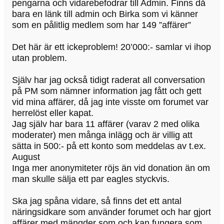
pengarna och vidarebefodrar till Admin. Finns då
bara en länk till admin och Birka som vi känner
som en pålitlig medlem som har 149 ”affärer”
Det här är ett ickeproblem! 20’000:- samlar vi ihop
utan problem.
Själv har jag också tidigt raderat all conversation
på PM som nämner information jag fått och gett
vid mina affärer, då jag inte visste om forumet var
herrelöst eller kapat.
Jag själv har bara 11 affärer (varav 2 med olika
moderater) men många inlägg och är villig att
sätta in 500:- på ett konto som meddelas av t.ex.
August
Inga mer anonymiteter röjs än vid donation än om
man skulle sälja ett par eagles styckvis.
Ska jag spåna vidare, så finns det ett antal
näringsidkare som använder forumet och har gjort
affärer med mängder som och kan fungera som