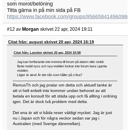
som morot/belöning
Titta gärna in på min sida på FB
https://www.facebook.com/groups/956658414960986
#12
av
Morgan
skrivet 22 apr, 2024 19:11
Citat från: august skrivet 20 apr, 2024 16:19
Citat från: Lassiter skrivet 20 apr, 2024 10:58
Jag kan fortfarande inte komma till forum på datorn eller mobil.
Bytte mobil nyss och nya mobilen funkar inte forum bara i gamla
mobilen.
Läger är akut! Är det nån som håller på o fixa?
RemusTh och jag pratar om detta och aktuell tanke är
att vi helt enkelt inte kommer undan behovet av att
betala en konsult för att städa upp och få allting i ordning
igen. Det är dock två problem med detta.
Det ena är att vi båda reser väldigt mycket. Jag är just
nu i Japan och för några veckor sedan var jag i
Australien (med Sverige däremellan).