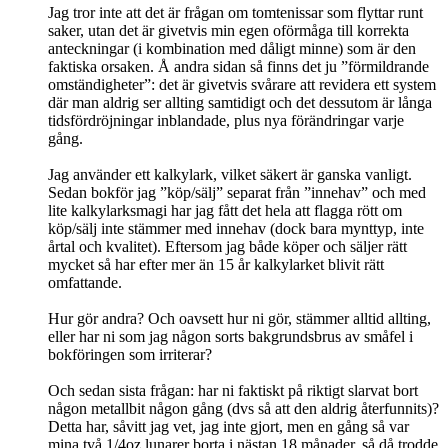
Jag tror inte att det är frågan om tomtenissar som flyttar runt
saker, utan det är givetvis min egen oförmåga till korrekta
anteckningar (i kombination med dåligt minne) som är den
faktiska orsaken. Å andra sidan så finns det ju ”förmildrande
omständigheter”: det är givetvis svårare att revidera ett system
där man aldrig ser allting samtidigt och det dessutom är långa
tidsfördröjningar inblandade, plus nya förändringar varje
gång.
Jag använder ett kalkylark, vilket säkert är ganska vanligt.
Sedan bokför jag ”köp/sälj” separat från ”innehav” och med
lite kalkylarksmagi har jag fått det hela att flagga rött om
köp/sälj inte stämmer med innehav (dock bara mynttyp, inte
årtal och kvalitet). Eftersom jag både köper och säljer rätt
mycket så har efter mer än 15 år kalkylarket blivit rätt
omfattande.
Hur gör andra? Och oavsett hur ni gör, stämmer alltid allting,
eller har ni som jag någon sorts bakgrundsbrus av småfel i
bokföringen som irriterar?
Och sedan sista frågan: har ni faktiskt på riktigt slarvat bort
någon metallbit någon gång (dvs så att den aldrig återfunnits)?
Detta har, såvitt jag vet, jag inte gjort, men en gång så var
mina två 1/4oz lunarer borta i nästan 18 månader, så då trodde