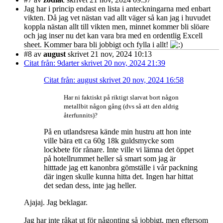
Jag har i princip endast en lista i anteckningarna med enbart
vikten. Då jag vet nästan vad allt väger så kan jag i huvudet
koppla nästan allt till vikten men, minnet kommer bli slöare
och jag inser nu det kan vara bra med en ordentlig Excell
sheet. Kommer bara bli jobbigt och fylla i allt!
#8
av
august
skrivet 21 nov, 2024 10:13
Citat från: 9darter skrivet 20 nov, 2024 21:39
Citat från: august skrivet 20 nov, 2024 16:58
Har ni faktiskt på riktigt slarvat bort någon
metallbit någon gång (dvs så att den aldrig
återfunnits)?
På en utlandsresa kände min hustru att hon inte
ville bära ett ca 60g 18k guldsmycke som
lockbete för rånare. Inte ville vi lämna det öppet
på hotellrummet heller så smart som jag är
hitttade jag ett kanonbra gömställe i vår packning
där ingen skulle kunna hitta det. Ingen har hittat
det sedan dess, inte jag heller.
Ajajaj. Jag beklagar.
Jag har inte råkat ut för någonting så jobbigt, men eftersom