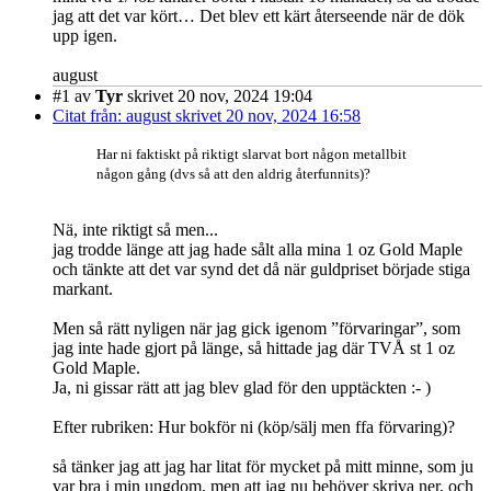
jag att det var kört… Det blev ett kärt återseende när de dök
upp igen.
august
#1
av
Tyr
skrivet 20 nov, 2024 19:04
Citat från: august skrivet 20 nov, 2024 16:58
Har ni faktiskt på riktigt slarvat bort någon metallbit
någon gång (dvs så att den aldrig återfunnits)?
Nä, inte riktigt så men...
jag trodde länge att jag hade sålt alla mina 1 oz Gold Maple
och tänkte att det var synd det då när guldpriset började stiga
markant.
Men så rätt nyligen när jag gick igenom ”förvaringar”, som
jag inte hade gjort på länge, så hittade jag där TVÅ st 1 oz
Gold Maple.
Ja, ni gissar rätt att jag blev glad för den upptäckten :- )
Efter rubriken: Hur bokför ni (köp/sälj men ffa förvaring)?
så tänker jag att jag har litat för mycket på mitt minne, som ju
var bra i min ungdom, men att jag nu behöver skriva ner, och