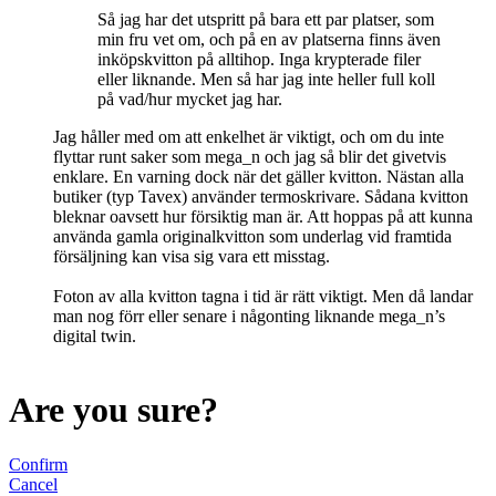
Så jag har det utspritt på bara ett par platser, som
min fru vet om, och på en av platserna finns även
inköpskvitton på alltihop. Inga krypterade filer
eller liknande. Men så har jag inte heller full koll
på vad/hur mycket jag har.
Jag håller med om att enkelhet är viktigt, och om du inte
flyttar runt saker som mega_n och jag så blir det givetvis
enklare. En varning dock när det gäller kvitton. Nästan alla
butiker (typ Tavex) använder termoskrivare. Sådana kvitton
bleknar oavsett hur försiktig man är. Att hoppas på att kunna
använda gamla originalkvitton som underlag vid framtida
försäljning kan visa sig vara ett misstag.
Foton av alla kvitton tagna i tid är rätt viktigt. Men då landar
man nog förr eller senare i någonting liknande mega_n’s
digital twin.
Are you sure?
Confirm
Cancel