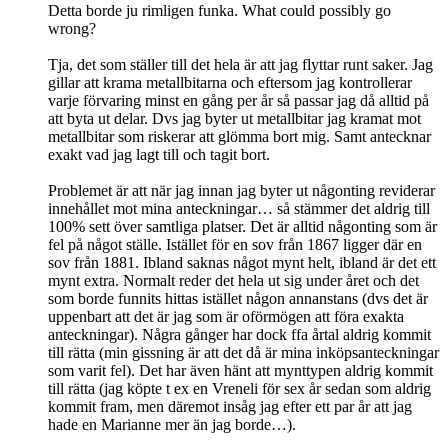
Detta borde ju rimligen funka. What could possibly go
wrong?
Tja, det som ställer till det hela är att jag flyttar runt saker. Jag
gillar att krama metallbitarna och eftersom jag kontrollerar
varje förvaring minst en gång per år så passar jag då alltid på
att byta ut delar. Dvs jag byter ut metallbitar jag kramat mot
metallbitar som riskerar att glömma bort mig. Samt antecknar
exakt vad jag lagt till och tagit bort.
Problemet är att när jag innan jag byter ut någonting reviderar
innehållet mot mina anteckningar… så stämmer det aldrig till
100% sett över samtliga platser. Det är alltid någonting som är
fel på något ställe. Istället för en sov från 1867 ligger där en
sov från 1881. Ibland saknas något mynt helt, ibland är det ett
mynt extra. Normalt reder det hela ut sig under året och det
som borde funnits hittas istället någon annanstans (dvs det är
uppenbart att det är jag som är oförmögen att föra exakta
anteckningar). Några gånger har dock ffa årtal aldrig kommit
till rätta (min gissning är att det då är mina inköpsanteckningar
som varit fel). Det har även hänt att mynttypen aldrig kommit
till rätta (jag köpte t ex en Vreneli för sex år sedan som aldrig
kommit fram, men däremot insåg jag efter ett par år att jag
hade en Marianne mer än jag borde…).