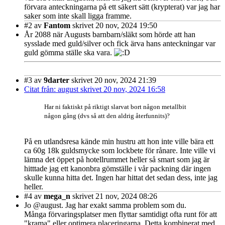
förvara anteckningarna på ett säkert sätt (krypterat) var jag har
saker som inte skall ligga framme.
#2
av
Fantom
skrivet 20 nov, 2024 19:50
År 2088 när Augusts barnbarn/släkt som hörde att han
sysslade med guld/silver och fick ärva hans anteckningar var
guld gömma ställe ska vara.
#3
av
9darter
skrivet 20 nov, 2024 21:39
Citat från: august skrivet 20 nov, 2024 16:58
Har ni faktiskt på riktigt slarvat bort någon metallbit
någon gång (dvs så att den aldrig återfunnits)?
På en utlandsresa kände min hustru att hon inte ville bära ett
ca 60g 18k guldsmycke som lockbete för rånare. Inte ville vi
lämna det öppet på hotellrummet heller så smart som jag är
hitttade jag ett kanonbra gömställe i vår packning där ingen
skulle kunna hitta det. Ingen har hittat det sedan dess, inte jag
heller.
#4
av
mega_n
skrivet 21 nov, 2024 08:26
Jo @august. Jag har exakt samma problem som du.
Många förvaringsplatser men flyttar samtidigt ofta runt för att
"krama" eller optimera placeringarna. Detta kombinerat med