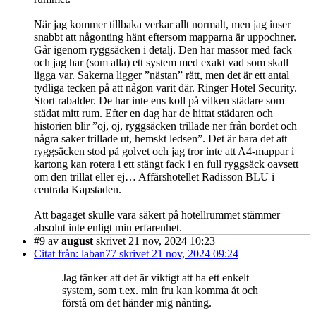
När jag kommer tillbaka verkar allt normalt, men jag inser
snabbt att någonting hänt eftersom mapparna är uppochner.
Går igenom ryggsäcken i detalj. Den har massor med fack
och jag har (som alla) ett system med exakt vad som skall
ligga var. Sakerna ligger ”nästan” rätt, men det är ett antal
tydliga tecken på att någon varit där. Ringer Hotel Security.
Stort rabalder. De har inte ens koll på vilken städare som
städat mitt rum. Efter en dag har de hittat städaren och
historien blir ”oj, oj, ryggsäcken trillade ner från bordet och
några saker trillade ut, hemskt ledsen”. Det är bara det att
ryggsäcken stod på golvet och jag tror inte att A4-mappar i
kartong kan rotera i ett stängt fack i en full ryggsäck oavsett
om den trillat eller ej… Affärshotellet Radisson BLU i
centrala Kapstaden.
Att bagaget skulle vara säkert på hotellrummet stämmer
absolut inte enligt min erfarenhet.
#9
av
august
skrivet 21 nov, 2024 10:23
Citat från: laban77 skrivet 21 nov, 2024 09:24
Jag tänker att det är viktigt att ha ett enkelt
system, som t.ex. min fru kan komma åt och
förstå om det händer mig nånting.