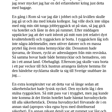
jag reser mycket jag har en del erfarenheter kring just detta
med bagage.
En gång i Rom så var jag där i jobbet och på kvällen skulle
jag gå ut och äta med lokala kollegor. Jag ville dock inte släpa
med mig min rätt tunga jobbryggsäck ut på stan, så jag gick
via hotellet och låste in den på rummet. Efter middagen
upptäcker jag att det varit inbrott på mitt rum (ett relativt dyrt
kvalitetshotell) och ryggsäcken är borta. I ryggsäcken låg iofs
inte några ädelmetaller, men utöver datorer och en massa
pryttel låg även mina hemnycklar där. Dessutom hade
tjuvarna, de lössen, ryckt av adresslappen från min resväska.
Så samma bovar hade både hemnycklar och hemadress, om
än i ett annat land. Obehagligt. Eftersom jag skulle vara borta
i ett par veckor till fick hustrun arrangera låsbyte hemma för
den händelse nycklarna skulle ta sig till Sverige snabbare än
jag…
En extra komplexitet var att detta var så länge sedan att
säkerhetsfacket hade fysisk nyckel. Den nyckeln låg i den
stulna ryggsäcken. Så mitt pass var i trygghet, men jag kunde
inte komma åt det förrän hotellet hade hämtat huvudnyckeln
till alla säkerhetsfack. Denna huvudnyckel förvarade de i en
annan stad (apropos våra egna hyss med distribuerad
säkerhet). En annan pikant detalj var att rummet var låst och