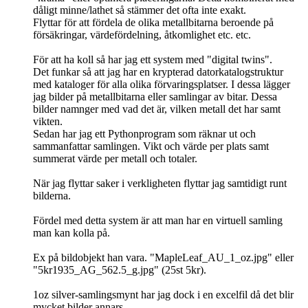
dåligt minne/lathet så stämmer det ofta inte exakt.
Flyttar för att fördela de olika metallbitarna beroende på
försäkringar, värdefördelning, åtkomlighet etc. etc.
För att ha koll så har jag ett system med "digital twins".
Det funkar så att jag har en krypterad datorkatalogstruktur
med kataloger för alla olika förvaringsplatser. I dessa lägger
jag bilder på metallbitarna eller samlingar av bitar. Dessa
bilder namnger med vad det är, vilken metall det har samt
vikten.
Sedan har jag ett Pythonprogram som räknar ut och
sammanfattar samlingen. Vikt och värde per plats samt
summerat värde per metall och totaler.
När jag flyttar saker i verkligheten flyttar jag samtidigt runt
bilderna.
Fördel med detta system är att man har en virtuell samling
man kan kolla på.
Ex på bildobjekt han vara. "MapleLeaf_AU_1_oz.jpg" eller
"5kr1935_AG_562.5_g.jpg" (25st 5kr).
1oz silver-samlingsmynt har jag dock i en excelfil då det blir
mycket bilder annars.