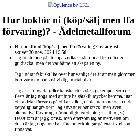
Hur bokför ni (köp/sälj men ffa
förvaring)? - Ädelmetallforum
Hur bokför ni (köp/sälj men ffa förvaring)?
av
august
skrivet 20 nov, 2024 16:58
Jag funderade på att kapa zodiacs tråd om att leta efter en
guldtacka, men det var bättre att skapa en ny.
Jag undrar faktiskt lite över hur vanligt det är att man glömmer
bort var man har små viktiga metallbitar.
Jag är ett utmärkt (eller kanske ett skräck-) exempel: som de
flesta är jag noga med att inte ha särskilt mycket hemma, utan
olika delar förvaras på olika ställen, en del närmare och en del
betydligt längre bort. Jag använder bankfack, men även
alternativa förvaringar (moonlight gardening is a thing :-).
Dessutom är jag glömsk, men eftersom jag är medveten om
detta är jag noga med att föra anteckningar på exakt vad som
finns var.