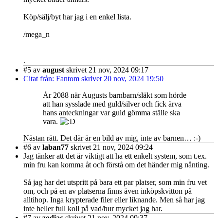
Köp/sälj/byt har jag i en enkel lista.
/mega_n
.
#5
av
august
skrivet 21 nov, 2024 09:17
Citat från: Fantom skrivet 20 nov, 2024 19:50
År 2088 när Augusts barnbarn/släkt som hörde
att han sysslade med guld/silver och fick ärva
hans anteckningar var guld gömma ställe ska
vara.
Nästan rätt. Det där är en bild av mig, inte av barnen… :-)
#6
av
laban77
skrivet 21 nov, 2024 09:24
Jag tänker att det är viktigt att ha ett enkelt system, som t.ex.
min fru kan komma åt och förstå om det händer mig nånting.
Så jag har det utspritt på bara ett par platser, som min fru vet
om, och på en av platserna finns även inköpskvitton på
alltihop. Inga krypterade filer eller liknande. Men så har jag
inte heller full koll på vad/hur mycket jag har.
#7
av
zodiac
skrivet 21 nov, 2024 09:37