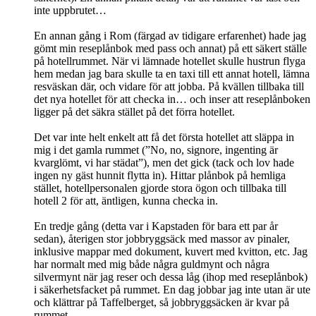
inte uppbrutet…
En annan gång i Rom (färgad av tidigare erfarenhet) hade jag
gömt min reseplånbok med pass och annat) på ett säkert ställe
på hotellrummet. När vi lämnade hotellet skulle hustrun flyga
hem medan jag bara skulle ta en taxi till ett annat hotell, lämna
resväskan där, och vidare för att jobba. På kvällen tillbaka till
det nya hotellet för att checka in… och inser att reseplånboken
ligger på det säkra stället på det förra hotellet.
Det var inte helt enkelt att få det första hotellet att släppa in
mig i det gamla rummet (”No, no, signore, ingenting är
kvarglömt, vi har städat”), men det gick (tack och lov hade
ingen ny gäst hunnit flytta in). Hittar plånbok på hemliga
stället, hotellpersonalen gjorde stora ögon och tillbaka till
hotell 2 för att, äntligen, kunna checka in.
En tredje gång (detta var i Kapstaden för bara ett par år
sedan), återigen stor jobbryggsäck med massor av pinaler,
inklusive mappar med dokument, kuvert med kvitton, etc. Jag
har normalt med mig både några guldmynt och några
silvermynt när jag reser och dessa låg (ihop med reseplånbok)
i säkerhetsfacket på rummet. En dag jobbar jag inte utan är ute
och klättrar på Taffelberget, så jobbryggsäcken är kvar på
rummet.