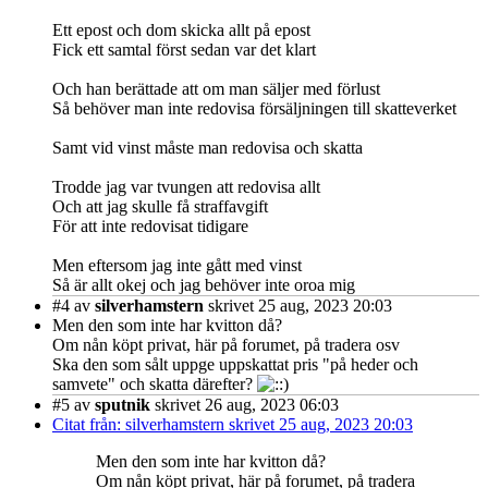
Ett epost och dom skicka allt på epost
Fick ett samtal först sedan var det klart
Och han berättade att om man säljer med förlust
Så behöver man inte redovisa försäljningen till skatteverket
Samt vid vinst måste man redovisa och skatta
Trodde jag var tvungen att redovisa allt
Och att jag skulle få straffavgift
För att inte redovisat tidigare
Men eftersom jag inte gått med vinst
Så är allt okej och jag behöver inte oroa mig
#4
av
silverhamstern
skrivet 25 aug, 2023 20:03
Men den som inte har kvitton då?
Om nån köpt privat, här på forumet, på tradera osv
Ska den som sålt uppge uppskattat pris "på heder och
samvete" och skatta därefter?
#5
av
sputnik
skrivet 26 aug, 2023 06:03
Citat från: silverhamstern skrivet 25 aug, 2023 20:03
Men den som inte har kvitton då?
Om nån köpt privat, här på forumet, på tradera