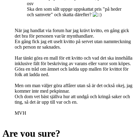
osv
Ska den som sålt uppge uppskattat pris "på heder
och samvete" och skatta därefter?
När jag handlat via forum har jag krävt kvitto, en gång gick
det bra för personen var/är mynthandlare.
En gång fick jag ett uselt kvitto på servet utan namnteckning
och person nr saknades.
Har tänkt göra en mall för ett kvitto och vad det ska innehålla
inklusive fält för beskriving av varans eller varor som köpes.
Göra en tråd om ämnet och ladda upp mallen för kvittot för
folk att ladda ned.
Men om man väljer göra affårer utan så är det också okej, jag
kommer inte med pekpinnar.
Och dom vet bäst själlva hur att undgå och kringå saker och
ting, så det är upp till var och en.
MVH
Are you sure?