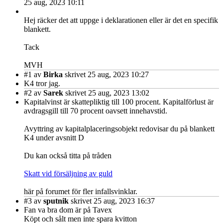
25 aug, 2023 10:11
Hej räcker det att uppge i deklarationen eller är det en specifik
blankett.
Tack
MVH
#1
av
Birka
skrivet 25 aug, 2023 10:27
K4 tror jag.
#2
av
Sarek
skrivet 25 aug, 2023 13:02
Kapitalvinst är skattepliktig till 100 procent. Kapitalförlust är
avdragsgill till 70 procent oavsett innehavstid.
Avyttring av kapitalplaceringsobjekt redovisar du på blankett
K4 under avsnitt D
Du kan också titta på tråden
Skatt vid försäljning av guld
här på forumet för fler infallsvinklar.
#3
av
sputnik
skrivet 25 aug, 2023 16:37
Fan va bra dom är på Tavex
Köpt och sålt men inte spara kvitton