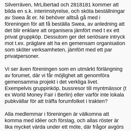
Silverräven, MrLibertad och 2818181 kommer att
bilda en s.k. interimstyrelse, och sköta beställningar
av Swea åt er. Ni behöver alltså gå med i
föreningen för att få beställa Swea, av anledning att
det blir enklare att organisera jämfört med t ex ett
privat gruppköp. Dessutom ger det seriösare intryck
mot t.ex. präglare att ha en gemensam organisation
som sköter verksamheten, jämfört med ett par
privatpersoner.
Vi ser även föreningen som en utmärkt förlängning
av forumet, där vi får möjlighet att genomföra
gemensamma projekt i det verkliga livet.
Exempelvis gruppinköp, bussresor till myntmässor (t
ex World Money Fair i Berlin) eller varför inte lokala
pubkvällar för att träffa forumfolket i trakten?
Alla medlemmar i föreningen är välkomna att
komma med idéer och förslag, och allas röster är
lika mycket värda under ett möte, där frågor avgörs