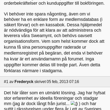
orderbekräftelser och kunduppgifter till bokföringen.
Vi behöver inte spara någonting, även om vi
behöver ha en enklare form av medlemsdatabas (i
säkert förvar) och en kassabok. Dessa hjälpmedel
är nödvändiga för att klara av att administrera och
leverera våra Sweamynt, och behövs oavsett
organisationsform.
Vem som helst kommer dock att
kunna få sina personuppgifter raderade ur
medlemsregistret på begäran, det enda vi behöver
ha kvar är ert användarnamn på forumet. Inga
uppgifter kommer delas till tredje part. Även detta
förklaras närmare i stadgarna.
#1
av
Frederyck
skrivet 05 feb, 2013 07:16
Det här låter som en utmärkt lösning. Jag har hyfsat
stor erfarenhet av ideella föreningar och stadgar
mm (jag är dock långt från jurist...
) och har
suttit i riksstyrelsen under flera år i ett av Sveriges