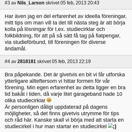
#3
av
Nils_Larson
skrivet 05 feb, 2013 20:43
Har även jag en del erfarenhet av ideella föreningar,
mitt tips om man vill ta det till nästa steg är att börja
kolla på lösningar för t.ex. studiecirklar och
folkbildning, för att på så sätt få tag på fiatpengar,
via studieförbund, till föreningen för diverse
ändamål.
#4
av
2818181
skrivet 05 feb, 2013 22:19
Bra påpekande. Det är givetvis en bit vi får utforska
ytterligare allteftersom vi hittar formen för vår
förening. Min egen erfarenhet av detta ligger en bra
tid bakåt i tiden, då varje litet garageband hade 10
olika studiecirklar
Är personligen dåligt uppdaterad på dagens
möjligheter, så det finns givetvis utrymme för tips
och råd här. Kanske skall vi börja med att starta en
studiecirkel i hur man startar en studiecirkel