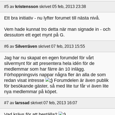
#5
av
kristensson
skrivet 05 feb, 2013 23:38
Ett bra initiativ - nu lyfter forumet till nästa nivå.
Vem hade kunnat tro detta när man signade in - och
dessutom ett eget mynt på G.
#6
av
Silverräven
skrivet 07 feb, 2013 15:55
Jag har nu skapat en egen forumdel för vårt
silvermynt för att presentera hela idén för de
medlemmar som har färre än 10 inlägg.
Förhoppningsvis nappar några fler än alla de som
redan visat intresse
Forumdelen är även publik
för besökande gäster, så med lite tur får vi även lite
nya medlemmar på köpet.
#7
av
larssad
skrivet 07 feb, 2013 16:07
Vad krävs för att beställa?