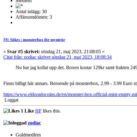
Medlem
Antal inlägg: 30
Affärsomdömen: 3
SV: Sökes : monsterbox för myntrör
«
Svar #5 skrivet:
söndag 21, maj 2023, 21:08:05 »
Citat från: zodiac skrivet söndag 21, maj 2023, 18:08:34
Nu har jag kollat upp det. Boxen kostar 129kr samt frakten 24
Finns billigt här annars. Beroende på monsterbox, 2.99 - 3.99 Euro sty
https://www.eldoradocoins.de/en/monster-box-official-mint-empty-mi
Loggat
1 Like
HF
likes this.
zodiac
Guldmedlem