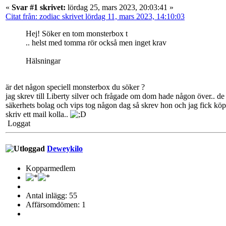
«
Svar #1 skrivet:
lördag 25, mars 2023, 20:03:41 »
Citat från: zodiac skrivet lördag 11, mars 2023, 14:10:03
Hej! Söker en tom monsterbox t
.. helst med tomma rör också men inget krav
Hälsningar
är det någon speciell monsterbox du söker ?
jag skrev till Liberty silver och frågade om dom hade någon över.. de
säkerhets bolag och vips tog någon dag så skrev hon och jag fick köp
skriv ett mail kolla..
Loggat
Deweykilo
Kopparmedlem
Antal inlägg: 55
Affärsomdömen: 1