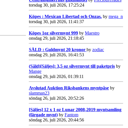
torsdag 30, juli 2026, 17:25:24
Köpes : Mexican Libertad och Onzas.
by
mega_n
torsdag 30, juli 2026, 11:41:37
Köpes 1oz silvermynt 999
by
Maestro
onsdag 29, juli 2026, 21:18:45
SÅLD : Guldmynt 20 kronor
by
zodiac
onsdag 29, juli 2026, 16:41:53
(Såld)[Säljes]: 3,5 oz silvermynt till paketpris
by
Mange
onsdag 29, juli 2026, 01:39:11
Avslutad Auktion Riksbankens myntpåse
by
slamman23
söndag 26, juli 2026, 20:52:26
[Säljes] 12 x 1 oz Lunar 2008-2019 myntsamling
(färgade mynt)
by
Fantom
söndag 26, juli 2026, 20:44:56