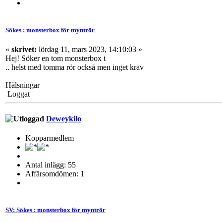
Sökes : monsterbox för myntrör
«
skrivet:
lördag 11, mars 2023, 14:10:03 »
Hej! Söker en tom monsterbox t
.. helst med tomma rör också men inget krav
Hälsningar
Loggat
Deweykilo
Kopparmedlem
Antal inlägg: 55
Affärsomdömen: 1
SV: Sökes : monsterbox för myntrör