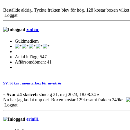
Beställde aldrig. Tyckte frakten blev för hög. 128 kostar boxen vilket ä
Loggat
zodiac
Guldmedlem
Antal inlägg: 547
Affärsomdömen: 41
SV: Sökes : monsterbox för myntrör
«
Svar #4 skrivet:
söndag 21, maj 2023, 18:08:34 »
Nu har jag kollat upp det. Boxen kostar 129kr samt frakten 249kr.
Loggat
erinil1