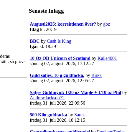
Senaste Inlägg
Augusti2026: korrektionen över?
by
gbz
Idag
kl. 20:19
BBC
by
Cash Is King
Igår
kl. 18:29
 deras
10 Oz QB Unicorn of Scotland
by
Kalle4001
ätt.. så prova
söndag 02, augusti 2026, 17:12:27
Guld säljes. 10 g guldtacka.
by
Birka
söndag 02, augusti 2026, 12:05:27
Säljes Guldmynt: 1/20 oz Maple + 1/10 oz Phil
by
AndrewJackson72
fredag 31, juli 2026, 22:09:56
500 Kilo guldtacka
by
Sarek
fredag 31, juli 2026, 18:12:15
Centralbankernas guldhandel
by
PreciousTrades