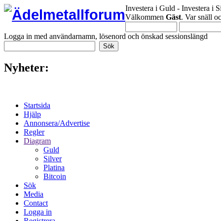
Investera i Guld - Investera i S
Välkommen
Gäst
. Var snäll 
Logga in med användarnamn, lösenord och önskad sessionslängd
Nyheter:
Startsida
Hjälp
Annonsera/Advertise
Regler
Diagram
Guld
Silver
Platina
Bitcoin
Sök
Media
Contact
Logga in
Registrera