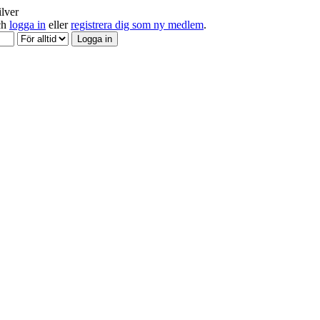
ilver
och
logga in
eller
registrera dig som ny medlem
.