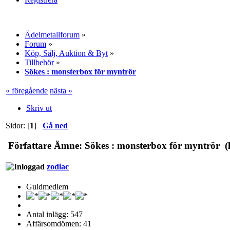
Ädelmetallforum
»
Forum
»
Köp, Sälj, Auktion & Byt
»
Tillbehör
»
Sökes : monsterbox för myntrör
« föregående
nästa »
Skriv ut
Sidor: [
1
]
Gå ned
Författare
Ämne: Sökes : monsterbox för myntrör (l
zodiac
Guldmedlem
Antal inlägg: 547
Affärsomdömen: 41