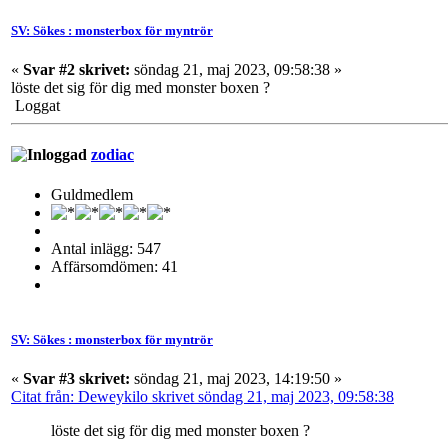
SV: Sökes : monsterbox för myntrör
«
Svar #2 skrivet:
söndag 21, maj 2023, 09:58:38 »
löste det sig för dig med monster boxen ?
Loggat
zodiac
Guldmedlem
Antal inlägg: 547
Affärsomdömen: 41
SV: Sökes : monsterbox för myntrör
«
Svar #3 skrivet:
söndag 21, maj 2023, 14:19:50 »
Citat från: Deweykilo skrivet söndag 21, maj 2023, 09:58:38
löste det sig för dig med monster boxen ?