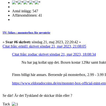
Antal inlägg: 547
Affärsomdömen: 41
SV: Sökes : monsterbox för myntrör
«
Svar #6 skrivet:
söndag 21, maj 2023, 22:20:42 »
Citat från: erinil1 skrivet söndag 21, maj 2023, 21:08:05
Citat från: zodiac skrivet söndag 21, maj 2023, 18:08:34
Nu har jag kollat upp det. Boxen kostar 129kr samt fra
Finns billigt här annars. Beroende på monsterbox, 2.99 - 3.99 Eu
https://www.eldoradocoins.de/en/monster-box-official-mint-em
Se där! Är det Tyskland de skickar ifrån eller ?
Tack