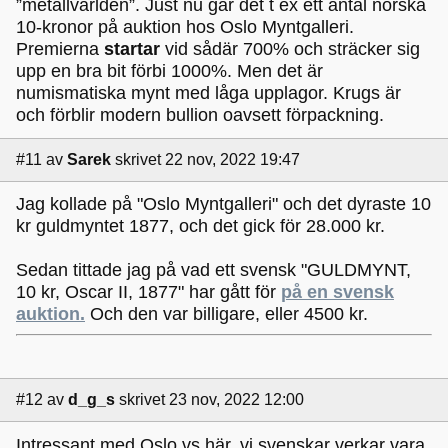
”metallvärlden”. Just nu går det t ex ett antal norska
10-kronor på auktion hos Oslo Myntgalleri.
Premierna
startar
vid sådär 700% och sträcker sig
upp en bra bit förbi 1000%. Men det är
numismatiska mynt med låga upplagor. Krugs är
och förblir modern bullion oavsett förpackning.
#11
av
Sarek
skrivet 22 nov, 2022 19:47
Jag kollade på "Oslo Myntgalleri" och det dyraste 10
kr guldmyntet 1877, och det gick för 28.000 kr.
Sedan tittade jag på vad ett svensk "GULDMYNT,
10 kr, Oscar II, 1877" har gått för
på en svensk
auktion.
Och den var billigare, eller 4500 kr.
#12
av
d_g_s
skrivet 23 nov, 2022 12:00
Intressant med Oslo vs här, vi svenskar verkar vara