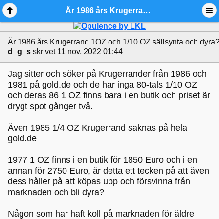
Är 1986 års Krugerrand 1OZ och 1/10 OZ sällsynta och dyra? - Ädelmetallforum
Är 1986 års Krugerrand 1OZ och 1/10 OZ sällsynta och dyra
d_g_s
skrivet 11 nov, 2022 01:44
Jag sitter och söker på Krugerrander från 1986 och
1981 på gold.de och de har inga 80-tals 1/10 OZ
och deras 86 1 OZ finns bara i en butik och priset är
drygt spot gånger två.
Även 1985 1/4 OZ Krugerrand saknas på hela
gold.de
1977 1 OZ finns i en butik för 1850 Euro och i en
annan för 2750 Euro, är detta ett tecken på att även
dess håller på att köpas upp och försvinna från
marknaden och bli dyra?
Någon som har haft koll på marknaden för äldre