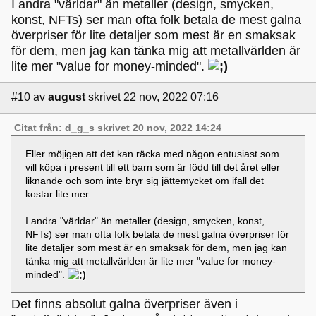
I andra "världar" än metaller (design, smycken,
konst, NFTs) ser man ofta folk betala de mest galna
överpriser för lite detaljer som mest är en smaksak
för dem, men jag kan tänka mig att metallvärlden är
lite mer "value for money-minded".
#10
av
august
skrivet 22 nov, 2022 07:16
Citat från: d_g_s skrivet 20 nov, 2022 14:24
Eller möjigen att det kan räcka med någon entusiast som
vill köpa i present till ett barn som är född till det året eller
liknande och som inte bryr sig jättemycket om ifall det
kostar lite mer.
I andra "världar" än metaller (design, smycken, konst,
NFTs) ser man ofta folk betala de mest galna överpriser för
lite detaljer som mest är en smaksak för dem, men jag kan
tänka mig att metallvärlden är lite mer "value for money-
minded".
Det finns absolut galna överpriser även i