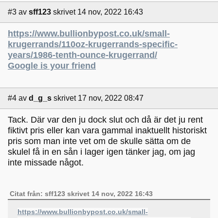
#3
av
sff123
skrivet 14 nov, 2022 16:43
https://www.bullionbypost.co.uk/small-
krugerrands/110oz-krugerrands-specific-
years/1986-tenth-ounce-krugerrand/
Google is your friend
#4
av
d_g_s
skrivet 17 nov, 2022 08:47
Tack. Där var den ju dock slut och då är det ju rent
fiktivt pris eller kan vara gammal inaktuellt historiskt
pris som man inte vet om de skulle sätta om de
skulel få in en sån i lager igen tänker jag, om jag
inte missade något.
Citat från: sff123 skrivet 14 nov, 2022 16:43
https://www.bullionbypost.co.uk/small-