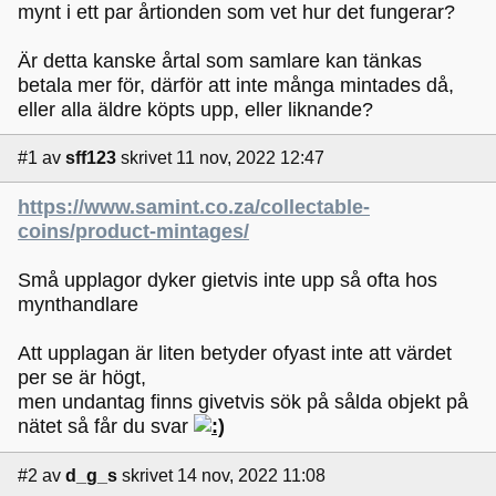
mynt i ett par årtionden som vet hur det fungerar?
Är detta kanske årtal som samlare kan tänkas
betala mer för, därför att inte många mintades då,
eller alla äldre köpts upp, eller liknande?
#1
av
sff123
skrivet 11 nov, 2022 12:47
https://www.samint.co.za/collectable-
coins/product-mintages/
Små upplagor dyker gietvis inte upp så ofta hos
mynthandlare
Att upplagan är liten betyder ofyast inte att värdet
per se är högt,
men undantag finns givetvis sök på sålda objekt på
nätet så får du svar
#2
av
d_g_s
skrivet 14 nov, 2022 11:08