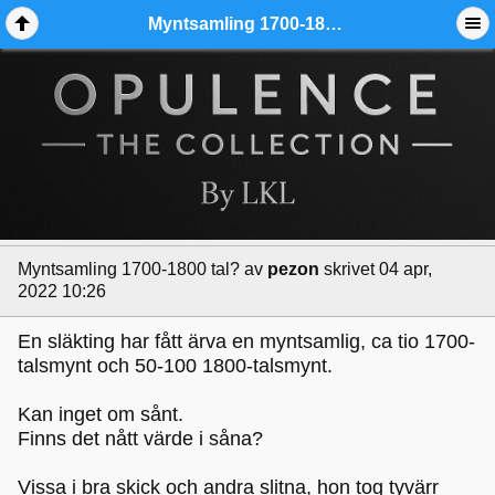
Myntsamling 1700-1800 tal? - Ädelmetallforum
Myntsamling 1700-1800 tal?
av
pezon
skrivet 04 apr,
2022 10:26
En släkting har fått ärva en myntsamlig, ca tio 1700-
talsmynt och 50-100 1800-talsmynt.
Kan inget om sånt.
Finns det nått värde i såna?
Vissa i bra skick och andra slitna, hon tog tyvärr