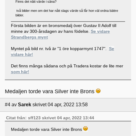
Finns det nått värde i såna?
två bilder men om det har nått slags värde så får hon väl ordna bättre
bilder.
Första bilden är en bronsmedalj över Gustav II Adolf till
minne av 300-årsdagen av hans födelse.
Se vidare
Strandbergs mynt
Myntet på bild nr. två är "1 öre kopparmynt 1747".
Se
vidare här!
Det finns många sådana och på Tradera kostar de lite mer
som här!
Medaljen torde vara Silver inte Brons
#4
av
Sarek
skrivet 04 apr, 2022 13:58
Citat från: sff123 skrivet 04 apr, 2022 13:44
Medaljen torde vara Silver inte Brons