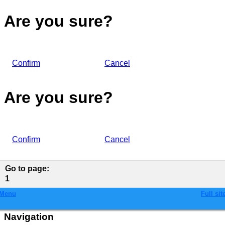
Are you sure?
Confirm
Cancel
Are you sure?
Confirm
Cancel
Go to page
:
1
Menu
Full sit
Navigation