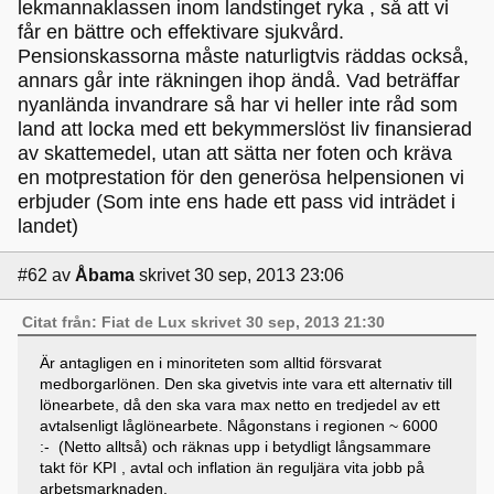
lekmannaklassen inom landstinget ryka , så att vi
får en bättre och effektivare sjukvård.
Pensionskassorna måste naturligtvis räddas också,
annars går inte räkningen ihop ändå. Vad beträffar
nyanlända invandrare så har vi heller inte råd som
land att locka med ett bekymmerslöst liv finansierad
av skattemedel, utan att sätta ner foten och kräva
en motprestation för den generösa helpensionen vi
erbjuder (Som inte ens hade ett pass vid inträdet i
landet)
#62
av
Åbama
skrivet 30 sep, 2013 23:06
Citat från: Fiat de Lux skrivet 30 sep, 2013 21:30
Är antagligen en i minoriteten som alltid försvarat
medborgarlönen. Den ska givetvis inte vara ett alternativ till
lönearbete, då den ska vara max netto en tredjedel av ett
avtalsenligt låglönearbete. Någonstans i regionen ~ 6000
:- (Netto alltså) och räknas upp i betydligt långsammare
takt för KPI , avtal och inflation än reguljära vita jobb på
arbetsmarknaden.