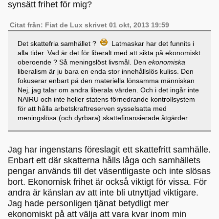
synsätt frihet för mig?
Citat från: Fiat de Lux skrivet 01 okt, 2013 19:59
Det skattefria samhället ?
Latmaskar har det funnits i
alla tider. Vad är det för liberalt med att sikta på ekonomiskt
oberoende ? Så meningslöst livsmål. Den
ekonomiska
liberalism är ju bara en enda stor innehållslös kuliss. Den
fokuserar enbart på den materiella lönsamma människan
Nej, jag talar om andra liberala värden. Och i det ingår inte
NAIRU och inte heller statens förnedrande kontrollsystem
för att hålla arbetskraftreserven sysselsatta med
meningslösa (och dyrbara) skattefinansierade åtgärder.
Jag har ingenstans föreslagit ett skattefritt samhälle.
Enbart ett där skatterna hålls låga och samhällets
pengar används till det väsentligaste och inte slösas
bort. Ekonomisk frihet är också viktigt för vissa. För
andra är känslan av att inte bli utnyttjad viktigare.
Jag hade personligen tjänat betydligt mer
ekonomiskt på att välja att vara kvar inom min