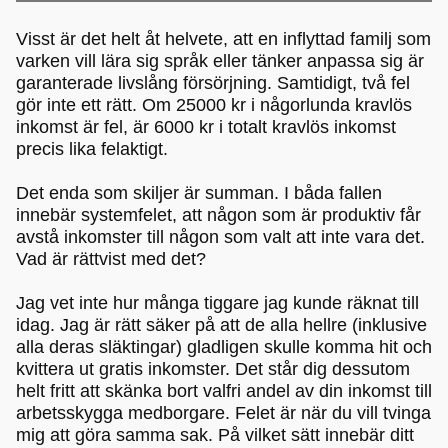
Visst är det helt åt helvete, att en inflyttad familj som
varken vill lära sig språk eller tänker anpassa sig är
garanterade livslång försörjning. Samtidigt, två fel
gör inte ett rätt. Om 25000 kr i någorlunda kravlös
inkomst är fel, är 6000 kr i totalt kravlös inkomst
precis lika felaktigt.
Det enda som skiljer är summan. I båda fallen
innebär systemfelet, att någon som är produktiv får
avstå inkomster till någon som valt att inte vara det.
Vad är rättvist med det?
Jag vet inte hur många tiggare jag kunde räknat till
idag. Jag är rätt säker på att de alla hellre (inklusive
alla deras släktingar) gladligen skulle komma hit och
kvittera ut gratis inkomster. Det står dig dessutom
helt fritt att skänka bort valfri andel av din inkomst till
arbetsskygga medborgare. Felet är när du vill tvinga
mig att göra samma sak. På vilket sätt innebär ditt