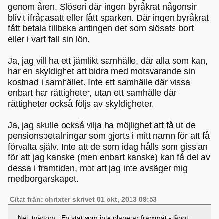
genom åren. Slöseri där ingen byråkrat någonsin
blivit ifrågasatt eller fått sparken. Där ingen byråkrat
fått betala tillbaka antingen det som slösats bort
eller i vart fall sin lön.
Ja, jag vill ha ett jämlikt samhälle, där alla som kan,
har en skyldighet att bidra med motsvarande sin
kostnad i samhället. Inte ett samhälle där vissa
enbart har rättigheter, utan ett samhälle där
rättigheter också följs av skyldigheter.
Ja, jag skulle också vilja ha möjlighet att få ut de
pensionsbetalningar som gjorts i mitt namn för att få
förvalta själv. Inte att de som idag hålls som gisslan
för att jag kanske (men enbart kanske) kan få del av
dessa i framtiden, mot att jag inte avsäger mig
medborgarskapet.
Citat från: chrixter skrivet 01 okt, 2013 09:53
Nej, tvärtom. En stat som inte planerar frammåt - långt