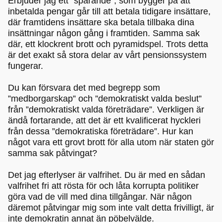
Erbjuder jag ett ”sparande”, som bygger på att
inbetalda pengar går till att betala tidigare insättare,
där framtidens insättare ska betala tillbaka dina
insättningar någon gång i framtiden. Samma sak
där, ett klockrent brott och pyramidspel. Trots detta
är det exakt så stora delar av vårt pensionssystem
fungerar.
Du kan försvara det med begrepp som
”medborgarskap” och ”demokratiskt valda beslut”
från ”demokratiskt valda företrädare”. Verkligen är
ändå fortarande, att det är ett kvalificerat hyckleri
från dessa ”demokratiska företrädare”. Hur kan
något vara ett grovt brott för alla utom när staten gör
samma sak påtvingat?
Det jag efterlyser är valfrihet. Du är med en sådan
valfrihet fri att rösta för och låta korrupta politiker
göra vad de vill med dina tillgångar. När någon
däremot påtvingar mig som inte valt detta frivilligt, är
inte demokratin annat än pöbelvälde.