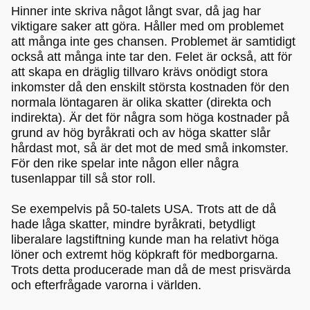
Hinner inte skriva något långt svar, då jag har
viktigare saker att göra. Håller med om problemet
att många inte ges chansen. Problemet är samtidigt
också att många inte tar den. Felet är också, att för
att skapa en dräglig tillvaro krävs onödigt stora
inkomster då den enskilt största kostnaden för den
normala löntagaren är olika skatter (direkta och
indirekta). Är det för några som höga kostnader på
grund av hög byråkrati och av höga skatter slår
hårdast mot, så är det mot de med små inkomster.
För den rike spelar inte någon eller några
tusenlappar till så stor roll.
Se exempelvis på 50-talets USA. Trots att de då
hade låga skatter, mindre byråkrati, betydligt
liberalare lagstiftning kunde man ha relativt höga
löner och extremt hög köpkraft för medborgarna.
Trots detta producerade man då de mest prisvärda
och efterfrågade varorna i världen.