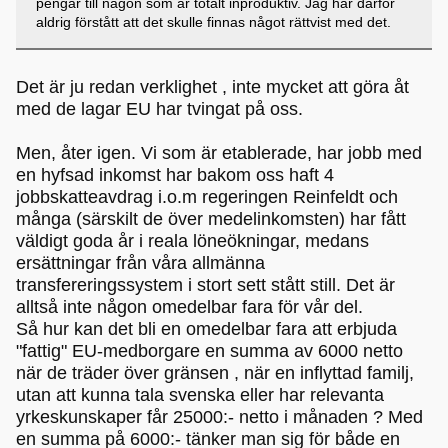
pengar till någon som är totalt inproduktiv. Jag har därför
aldrig förstått att det skulle finnas något rättvist med det.
Det är ju redan verklighet , inte mycket att göra åt
med de lagar EU har tvingat på oss.
Men, åter igen. Vi som är etablerade, har jobb med
en hyfsad inkomst har bakom oss haft 4
jobbskatteavdrag i.o.m regeringen Reinfeldt och
många (särskilt de över medelinkomsten) har fått
väldigt goda år i reala löneökningar, medans
ersättningar från våra allmänna
transfereringssystem i stort sett stått still. Det är
alltså inte någon omedelbar fara för vår del.
Så hur kan det bli en omedelbar fara att erbjuda
"fattig" EU-medborgare en summa av 6000 netto
när de träder över gränsen , när en inflyttad familj,
utan att kunna tala svenska eller har relevanta
yrkeskunskaper får 25000:- netto i månaden ? Med
en summa på 6000:- tänker man sig för både en