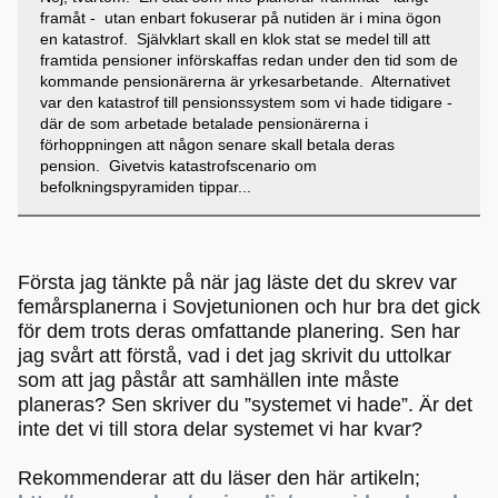
framåt - utan enbart fokuserar på nutiden är i mina ögon
en katastrof. Självklart skall en klok stat se medel till att
framtida pensioner införskaffas redan under den tid som de
kommande pensionärerna är yrkesarbetande. Alternativet
var den katastrof till pensionssystem som vi hade tidigare -
där de som arbetade betalade pensionärerna i
förhoppningen att någon senare skall betala deras
pension. Givetvis katastrofscenario om
befolkningspyramiden tippar...
Första jag tänkte på när jag läste det du skrev var
femårsplanerna i Sovjetunionen och hur bra det gick
för dem trots deras omfattande planering. Sen har
jag svårt att förstå, vad i det jag skrivit du uttolkar
som att jag påstår att samhällen inte måste
planeras? Sen skriver du ”systemet vi hade”. Är det
inte det vi till stora delar systemet vi har kvar?
Rekommenderar att du läser den här artikeln;