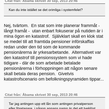
Citat från: Åbama skrivet 30 sep, 2013 20:46
Kan du inte istället se det orimliga i systemfelet?
Nej, tvärtom. En stat som inte planerar frammåt -
långt framåt - utan enbart fokuserar på nutiden är i
mina ögon en katastrof. Självklart skall en klok stat
se medel till att framtida pensioner införskaffas
redan under den tid som de kommande
pensionärerna är yrkesarbetande. Alternativet var
den katastrof till pensionssystem som vi hade
tidigare - där de som arbetade betalade
pensionärerna i förhoppningen att någon senare
skall betala deras pension. Givetvis
katastrofscenario om befolkningspyramiden tippar...
Citat från: Åbama skrivet 30 sep, 2013 20:46
Tar jag antingen upp ett lån som antingen privatperson
eller företagare, i någon annans namn är det ett tveklöst