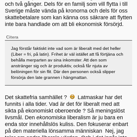
och två gånger. Dels för en familj som vill flytta i till
Sverige måste vända på kronorna och dels för oss
skattebetalare som kan känna oss säkrare att flytten
inte bara handlade om att bli ekonomisk försörjd.
Citera
Jag förstår faktiskt inte vad som är liberalt med det heller
(Liber = fri, på latin). Frihet är väl istället att få förtjäna och
behålla merparten av sina inkomster. Att den som
anstränger sig och är produktiv, också får njuta av
belöningen för sin flit. Där den personen också slipper
försörja den late grannen i hängmattan.
Det skattefria samhället ?
Latmaskar har det
funnits i alla tider. Vad är det för liberalt med att
sikta på ekonomiskt oberoende ? Så meningslöst
livsmål. Den
ekonomiska
liberalism är ju bara en
enda stor innehållslös kuliss. Den fokuserar enbart
på den materiella lönsamma människan Nej, jag