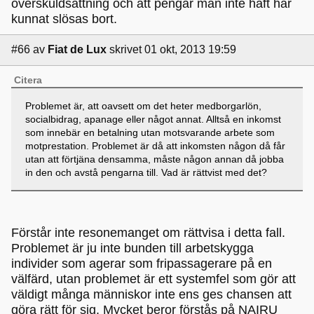
överskuldsättning och att pengar man inte haft har
kunnat slösas bort.
#66
av
Fiat de Lux
skrivet 01 okt, 2013 19:59
Citera
Problemet är, att oavsett om det heter medborgarlön,
socialbidrag, apanage eller något annat. Alltså en inkomst
som innebär en betalning utan motsvarande arbete som
motprestation. Problemet är då att inkomsten någon då får
utan att förtjäna densamma, måste någon annan då jobba
in den och avstå pengarna till. Vad är rättvist med det?
Förstår inte resonemanget om rättvisa i detta fall.
Problemet är ju inte bunden till arbetskygga
individer som agerar som fripassagerare på en
välfärd, utan problemet är ett systemfel som gör att
väldigt många människor inte ens ges chansen att
göra rätt för sig. Mycket beror förstås på NAIRU