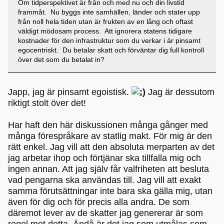
Om tidperspektivet är från och med nu och din livstid
frammåt. Nu byggs inte samhällen, länder och stater upp
från noll hela tiden utan är frukten av en lång och oftast
väldigt mödosam process. Att ignorera statens tidigare
kostnader för den infrastruktur som du verkar i är pinsamt
egocentriskt. Du betalar skatt och förväntar dig full kontroll
över det som du betalat in?
Japp, jag är pinsamt egoistisk.
Jag är dessutom
riktigt stolt över det!
Har haft den här diskussionen många gånger med
många förespråkare av statlig makt. För mig är den
rätt enkel. Jag vill att den absoluta merparten av det
jag arbetar ihop och förtjänar ska tillfalla mig och
ingen annan. Att jag själv får valfriheten att besluta
vad pengarna ska användas till. Jag vill att exakt
samma förutsättningar inte bara ska gälla mig, utan
även för dig och för precis alla andra. De som
däremot lever av de skatter jag genererar är som
regel mot detta. Ändå är det jag som utmålas som