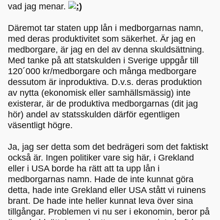
vad jag menar.
Däremot tar staten upp lån i medborgarnas namn,
med deras produktivitet som säkerhet. Är jag en
medborgare, är jag en del av denna skuldsättning.
Med tanke på att statskulden i Sverige uppgår till
120´000 kr/medborgare och många medborgare
dessutom är inproduktiva. D.v.s. deras produktion
av nytta (ekonomisk eller samhällsmässig) inte
existerar, är de produktiva medborgarnas (dit jag
hör) andel av statsskulden därför egentligen
väsentligt högre.
Ja, jag ser detta som det bedrägeri som det faktiskt
också är. Ingen politiker vare sig här, i Grekland
eller i USA borde ha rätt att ta upp lån i
medborgarnas namn. Hade de inte kunnat göra
detta, hade inte Grekland eller USA stått vi ruinens
brant. De hade inte heller kunnat leva över sina
tillgångar. Problemen vi nu ser i ekonomin, beror på