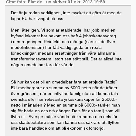
Citat från: Fiat de Lux skrivet 01 okt, 2013 19:59
Det är ju redan verklighet , inte mycket att göra åt med de
lagar EU har tvingat på oss.
Men, åter igen. Vi som är etablerade, har jobb med en
hyfsad inkomst har bakom oss haft 4 jobbskatteavdrag
i.o.m regeringen Reinfeldt och många (särskilt de över
medelinkomsten) har fått väldigt goda år i reala
löneökningar, medans ersättningar från våra allmänna
transfereringssystem i stort sett stått still. Det är alltså inte
någon omedelbar fara för vår del.
Så hur kan det bli en omedelbar fara att erbjuda "fattig"
EU-medborgare en summa av 6000 netto när de träder
över gränsen , när en inflyttad familj, utan att kunna tala
svenska eller har relevanta yrkeskunskaper får 25000:-
netto i månaden ? Med en summa på 6000:- tänker man
sig för både en och två gånger. Dels för en familj som vill
flytta i till Sverige måste vända på kronorna och dels för
oss skattebetalare som kan känna oss säkrare att flytten
inte bara handlade om att bli ekonomisk försörjd.