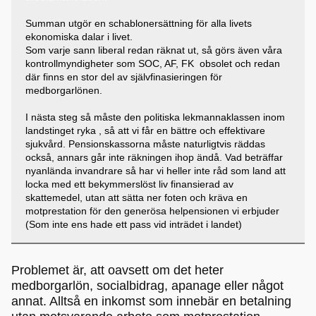
Summan utgör en schablonersättning för alla livets
ekonomiska dalar i livet.
Som varje sann liberal redan räknat ut, så görs även våra
kontrollmyndigheter som SOC, AF, FK obsolet och redan
där finns en stor del av självfinasieringen för
medborgarlönen.
I nästa steg så måste den politiska lekmannaklassen inom
landstinget ryka , så att vi får en bättre och effektivare
sjukvård. Pensionskassorna måste naturligtvis räddas
också, annars går inte räkningen ihop ändå. Vad beträffar
nyanlända invandrare så har vi heller inte råd som land att
locka med ett bekymmerslöst liv finansierad av
skattemedel, utan att sätta ner foten och kräva en
motprestation för den generösa helpensionen vi erbjuder
(Som inte ens hade ett pass vid inträdet i landet)
Problemet är, att oavsett om det heter
medborgarlön, socialbidrag, apanage eller något
annat. Alltså en inkomst som innebär en betalning