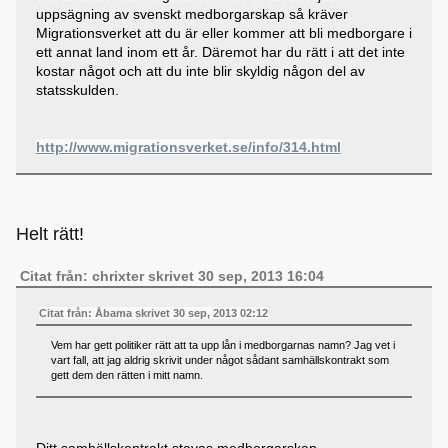
uppsägning av svenskt medborgarskap så kräver
Migrationsverket att du är eller kommer att bli medborgare i
ett annat land inom ett år. Däremot har du rätt i att det inte
kostar något och att du inte blir skyldig någon del av
statsskulden.
http://www.migrationsverket.se/info/314.html
Helt rätt!
Citat från: chrixter skrivet 30 sep, 2013 16:04
Citat från: Åbama skrivet 30 sep, 2013 02:12
Vem har gett politiker rätt att ta upp lån i medborgarnas namn? Jag vet i
vart fall, att jag aldrig skrivit under något sådant samhällskontrakt som
gett dem den rätten i mitt namn.
Ditt samhällskontrakt stavas medborgarskap.