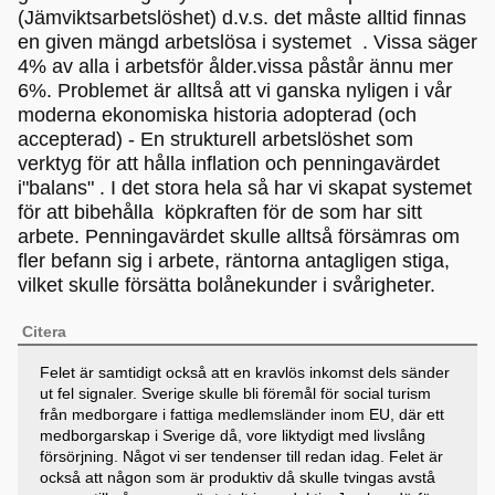
(Jämviktsarbetslöshet) d.v.s. det måste alltid finnas
en given mängd arbetslösa i systemet . Vissa säger
4% av alla i arbetsför ålder.vissa påstår ännu mer
6%. Problemet är alltså att vi ganska nyligen i vår
moderna ekonomiska historia adopterad (och
accepterad) - En strukturell arbetslöshet som
verktyg för att hålla inflation och penningavärdet
i"balans" . I det stora hela så har vi skapat systemet
för att bibehålla köpkraften för de som har sitt
arbete. Penningavärdet skulle alltså försämras om
fler befann sig i arbete, räntorna antagligen stiga,
vilket skulle försätta bolånekunder i svårigheter.
Citera
Felet är samtidigt också att en kravlös inkomst dels sänder
ut fel signaler. Sverige skulle bli föremål för social turism
från medborgare i fattiga medlemsländer inom EU, där ett
medborgarskap i Sverige då, vore liktydigt med livslång
försörjning. Något vi ser tendenser till redan idag. Felet är
också att någon som är produktiv då skulle tvingas avstå