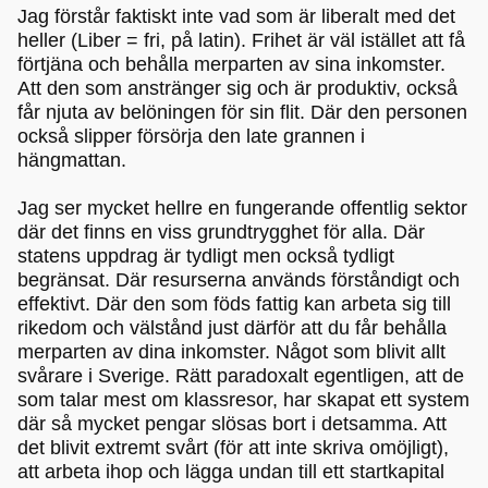
Jag förstår faktiskt inte vad som är liberalt med det
heller (Liber = fri, på latin). Frihet är väl istället att få
förtjäna och behålla merparten av sina inkomster.
Att den som anstränger sig och är produktiv, också
får njuta av belöningen för sin flit. Där den personen
också slipper försörja den late grannen i
hängmattan.
Jag ser mycket hellre en fungerande offentlig sektor
där det finns en viss grundtrygghet för alla. Där
statens uppdrag är tydligt men också tydligt
begränsat. Där resurserna används förståndigt och
effektivt. Där den som föds fattig kan arbeta sig till
rikedom och välstånd just därför att du får behålla
merparten av dina inkomster. Något som blivit allt
svårare i Sverige. Rätt paradoxalt egentligen, att de
som talar mest om klassresor, har skapat ett system
där så mycket pengar slösas bort i detsamma. Att
det blivit extremt svårt (för att inte skriva omöjligt),
att arbeta ihop och lägga undan till ett startkapital