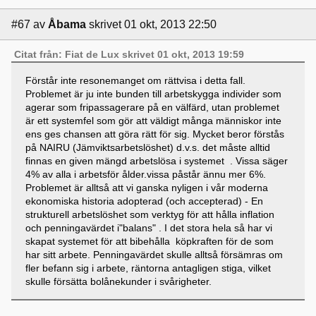
#67
av
Åbama
skrivet 01 okt, 2013 22:50
Citat från: Fiat de Lux skrivet 01 okt, 2013 19:59
Förstår inte resonemanget om rättvisa i detta fall.
Problemet är ju inte bunden till arbetskygga individer som
agerar som fripassagerare på en välfärd, utan problemet
är ett systemfel som gör att väldigt många människor inte
ens ges chansen att göra rätt för sig. Mycket beror förstås
på NAIRU (Jämviktsarbetslöshet) d.v.s. det måste alltid
finnas en given mängd arbetslösa i systemet . Vissa säger
4% av alla i arbetsför ålder.vissa påstår ännu mer 6%.
Problemet är alltså att vi ganska nyligen i vår moderna
ekonomiska historia adopterad (och accepterad) - En
strukturell arbetslöshet som verktyg för att hålla inflation
och penningavärdet i"balans" . I det stora hela så har vi
skapat systemet för att bibehålla köpkraften för de som
har sitt arbete. Penningavärdet skulle alltså försämras om
fler befann sig i arbete, räntorna antagligen stiga, vilket
skulle försätta bolånekunder i svårigheter.