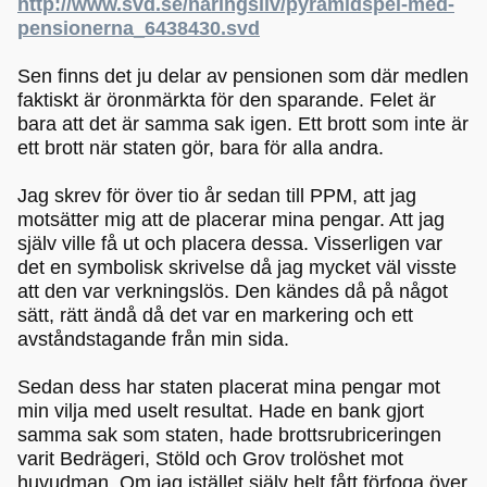
http://www.svd.se/naringsliv/pyramidspel-med-
pensionerna_6438430.svd
Sen finns det ju delar av pensionen som där medlen
faktiskt är öronmärkta för den sparande. Felet är
bara att det är samma sak igen. Ett brott som inte är
ett brott när staten gör, bara för alla andra.
Jag skrev för över tio år sedan till PPM, att jag
motsätter mig att de placerar mina pengar. Att jag
själv ville få ut och placera dessa. Visserligen var
det en symbolisk skrivelse då jag mycket väl visste
att den var verkningslös. Den kändes då på något
sätt, rätt ändå då det var en markering och ett
avståndstagande från min sida.
Sedan dess har staten placerat mina pengar mot
min vilja med uselt resultat. Hade en bank gjort
samma sak som staten, hade brottsrubriceringen
varit Bedrägeri, Stöld och Grov trolöshet mot
huvudman. Om jag istället själv helt fått förfoga över