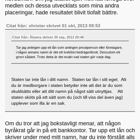
medlen och dessa utvecklats som mina andra
placeringar, hade resultatet blivit tiofalt bättre.
Citat från: chrixter skrivet 01 okt, 2013 09:53
Citat från: Åbama skrivet 30 sep, 2013 20:46
Tar jag antingen upp ett lån som antingen privatperson eller företagare,
i någon annans namn är det ett tveklöst bedrägeribrott. Dessutom ett
grovt sådant. Trots detta är det exakt vad staten gör varje dag.
Staten tar inte lån i ditt namn. Staten tar lån i sitt eget. Att
du är medborgare i staten betyder inte att det är du som
skuldsätts eller att ditt namn på något sätt utnyttjas. Att
staten sköts på ett sätt som du (och till viss del även jag)
upplever som illa är en sak.
Om du tror att jag bokstavligt menar, att någon
byråkrat går in på ett bankkontor. Tar upp ett lån och
skriver under med mitt namn, har du inte förstått alls