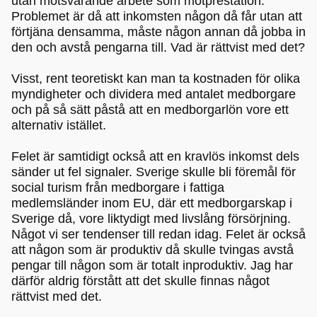
utan motsvarande arbete som motprestation.
Problemet är då att inkomsten någon då får utan att
förtjäna densamma, måste någon annan då jobba in
den och avstå pengarna till. Vad är rättvist med det?
Visst, rent teoretiskt kan man ta kostnaden för olika
myndigheter och dividera med antalet medborgare
och på så sätt påstå att en medborgarlön vore ett
alternativ istället.
Felet är samtidigt också att en kravlös inkomst dels
sänder ut fel signaler. Sverige skulle bli föremål för
social turism från medborgare i fattiga
medlemsländer inom EU, där ett medborgarskap i
Sverige då, vore liktydigt med livslång försörjning.
Något vi ser tendenser till redan idag. Felet är också
att någon som är produktiv då skulle tvingas avstå
pengar till någon som är totalt inproduktiv. Jag har
därför aldrig förstått att det skulle finnas något
rättvist med det.