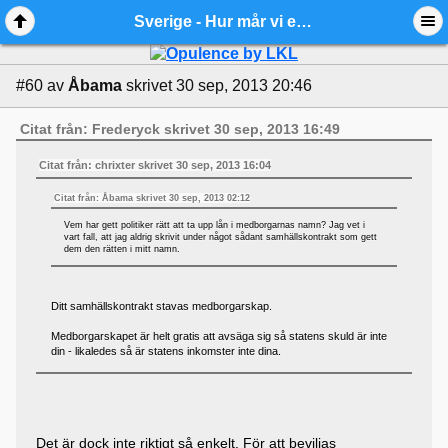
Sverige - Hur mår vi ekonomiskt? - Ädelmetallforum
#60
av
Åbama
skrivet 30 sep, 2013 20:46
Citat från: Frederyck skrivet 30 sep, 2013 16:49
Citat från: chrixter skrivet 30 sep, 2013 16:04
Citat från: Åbama skrivet 30 sep, 2013 02:12
Vem har gett politiker rätt att ta upp lån i medborgarnas namn? Jag vet i
vart fall, att jag aldrig skrivit under något sådant samhällskontrakt som gett
dem den rätten i mitt namn.
Ditt samhällskontrakt stavas medborgarskap.
Medborgarskapet är helt gratis att avsäga sig så statens skuld är inte
din - likaledes så är statens inkomster inte dina.
Det är dock inte riktigt så enkelt. För att beviljas