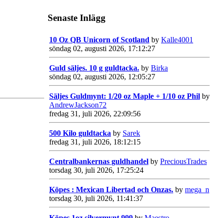
Senaste Inlägg
10 Oz QB Unicorn of Scotland
by
Kalle4001
söndag 02, augusti 2026, 17:12:27
Guld säljes. 10 g guldtacka.
by
Birka
söndag 02, augusti 2026, 12:05:27
Säljes Guldmynt: 1/20 oz Maple + 1/10 oz Phil
by
AndrewJackson72
fredag 31, juli 2026, 22:09:56
500 Kilo guldtacka
by
Sarek
fredag 31, juli 2026, 18:12:15
Centralbankernas guldhandel
by
PreciousTrades
torsdag 30, juli 2026, 17:25:24
Köpes : Mexican Libertad och Onzas.
by
mega_n
torsdag 30, juli 2026, 11:41:37
Köpes 1oz silvermynt 999
by
Maestro