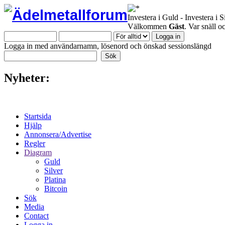
Investera i Guld - Investera i S
Välkommen
Gäst
. Var snäll 
Logga in med användarnamn, lösenord och önskad sessionslängd
Nyheter:
Startsida
Hjälp
Annonsera/Advertise
Regler
Diagram
Guld
Silver
Platina
Bitcoin
Sök
Media
Contact
Logga in