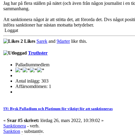
Jag har på flera ställen på nätet (och även från någon journalist i en ti
sammanhang.
Att sanktionera något är att stötta det, att förorda det. Dvs något positi
införa sanktioner har nästan motsatta betydelser.
Loggat
2 Likes
Sarek
and
9darter
like this.
Truthster
Palladiummedlem
Antal inlägg: 303
Affärsomdömen: 1
SV: Rysk Palladium och Platinum för viktigt för att sanktioneras
«
Svar #5 skrivet:
lördag 26, mars 2022, 10:39:02 »
Sanktionera
- verb.
Sanktion
- substantiv.