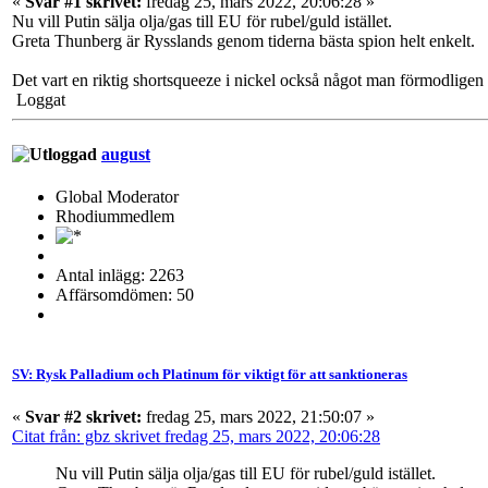
«
Svar #1 skrivet:
fredag 25, mars 2022, 20:06:28 »
Nu vill Putin sälja olja/gas till EU för rubel/guld istället.
Greta Thunberg är Rysslands genom tiderna bästa spion helt enkelt.
Det vart en riktig shortsqueeze i nickel också något man förmodligen 
Loggat
august
Global Moderator
Rhodiummedlem
Antal inlägg: 2263
Affärsomdömen: 50
SV: Rysk Palladium och Platinum för viktigt för att sanktioneras
«
Svar #2 skrivet:
fredag 25, mars 2022, 21:50:07 »
Citat från: gbz skrivet fredag 25, mars 2022, 20:06:28
Nu vill Putin sälja olja/gas till EU för rubel/guld istället.