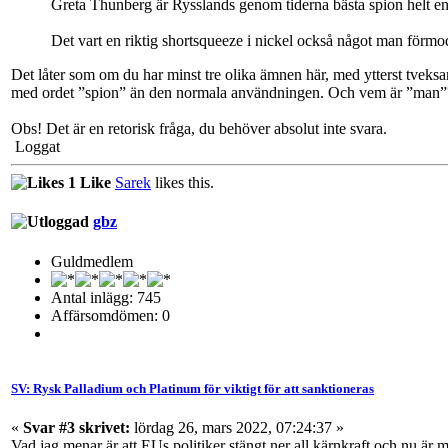
Greta Thunberg är Rysslands genom tiderna bästa spion helt en
Det vart en riktig shortsqueeze i nickel också något man förmo
Det låter som om du har minst tre olika ämnen här, med ytterst tveks
med ordet ”spion” än den normala användningen. Och vem är ”man”
Obs! Det är en retorisk fråga, du behöver absolut inte svara.
Loggat
1 Like
Sarek
likes this.
gbz
Guldmedlem
Antal inlägg: 745
Affärsomdömen: 0
SV: Rysk Palladium och Platinum för viktigt för att sanktioneras
«
Svar #3 skrivet:
lördag 26, mars 2022, 07:24:37 »
Vad jag menar är att EUs politiker stängt ner all kärnkraft och nu är 