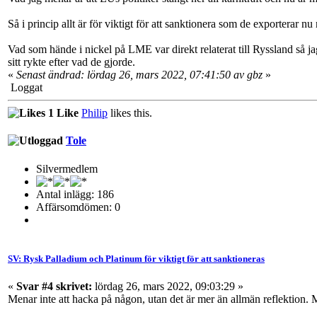
Så i princip allt är för viktigt för att sanktionera som de exporterar n
Vad som hände i nickel på LME var direkt relaterat till Ryssland så j
sitt rykte efter vad de gjorde.
«
Senast ändrad: lördag 26, mars 2022, 07:41:50 av gbz
»
Loggat
1 Like
Philip
likes this.
Tole
Silvermedlem
Antal inlägg: 186
Affärsomdömen: 0
SV: Rysk Palladium och Platinum för viktigt för att sanktioneras
«
Svar #4 skrivet:
lördag 26, mars 2022, 09:03:29 »
Menar inte att hacka på någon, utan det är mer än allmän reflektion. M