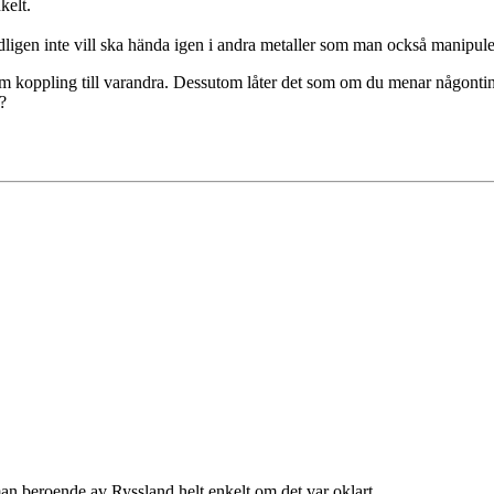
kelt.
dligen inte vill ska hända igen i andra metaller som man också manipule
am koppling till varandra. Dessutom låter det som om du menar någontin
?
man beroende av Ryssland helt enkelt om det var oklart.