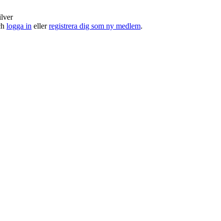
ilver
och
logga in
eller
registrera dig som ny medlem
.