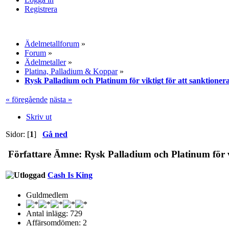
Registrera
Ädelmetallforum
»
Forum
»
Ädelmetaller
»
Platina, Palladium & Koppar
»
Rysk Palladium och Platinum för viktigt för att sanktioner
« föregående
nästa »
Skriv ut
Sidor: [
1
]
Gå ned
Författare
Ämne: Rysk Palladium och Platinum för vik
Cash Is King
Guldmedlem
Antal inlägg: 729
Affärsomdömen: 2