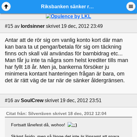
Riksbanken sänker reporäntan till 1.0% - Ädelmetallforum
#15
av
lordsinner
skrivet 19 dec, 2012 23:49
Antar att de rör sig om vanlig konto kort där man
kan bara ta ut pengar/betala för sig om täckning
finns och skall väl användas för barnbidrag etc...
Man får ju inte ta några som helst krediter tills man
har fyllt 18 år. Men ja, bankerna försöker ju
minimera kontant hanteringen frågan är bara, om
det är rätt väg de tar när de sänker åldergränsen.
#16
av
SoulCrew
skrivet 19 dec, 2012 23:51
Citat från: Silverräven skrivet 18 dec, 2012 12:04
Fortsatt lånefest då, wohoo!
Skämt åsido, men så länge det inte är lönsamt att spara