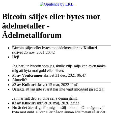
Bitcoin säljes eller bytes mot
ädelmetaller -
Ädelmetallforum
Bitcoin säljes eller bytes mot ädelmetaller
av
Kulkuri
skrivet 25 nov, 2021 20:42
Hej!
Jag har lite bitcoin som jag skulle vilja sälja kan även tänka
mig att byta mot guld eller silver.
#1
av
VonKramer
skrivet 31 dec, 2021 06:47
Aktuellt?
#2
av
Kulkuri
skrivet 15 mar, 2022 11:41
Ursäkta att jag inte svarat har inte varit inloggad på ett tag.
Jag har sålt det jag ville sälja denna gång.
#3
av
Kulkuri
skrivet 20 maj, 2026 22:23
Nu är det åter dags för mig att sälja bitcoin. Om någon vill
byta mot guld, silver eller någon annan ädelmetall så är det