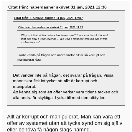
Citat från: haberdasher skrivet 31 jan, 2021 12:36
Citat från: Coltrane skrivet 31 jan, 2021 12:07
Citat från: haberdasher skrivet 31 jan, 2021 11:26
Why is it that victim culture has taken over? "
I am a victim of this and
that and now I want revenge
", "
We won a landslide election and it was
stolen from us
".
Skulle vända på frågan och undra varför allt är så korrupt och
manipulerat idag...
Det vänder inte på frågan, det svarar på frågan. Vissa
människor fick intrycket att
allt
är korrupt och
manipulerat.
Att känna sig som ett offer verkar vara tidens tecken och
alla andra är skyldiga. Lycka till med den attityden.
Allt är korrupt och manipulerat. Man kan vara ett
offer av systemet utan att tycka synd om sig själv
eller behöva få någon slags hämnd.