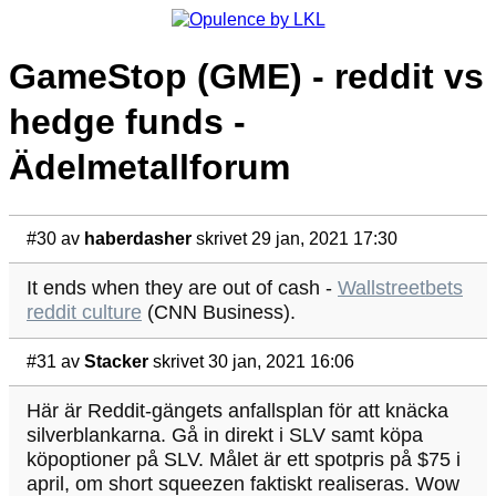
GameStop (GME) - reddit vs
hedge funds -
Ädelmetallforum
#30
av
haberdasher
skrivet 29 jan, 2021 17:30
It ends when they are out of cash -
Wallstreetbets
reddit culture
(CNN Business).
#31
av
Stacker
skrivet 30 jan, 2021 16:06
Här är Reddit-gängets anfallsplan för att knäcka
silverblankarna. Gå in direkt i SLV samt köpa
köpoptioner på SLV. Målet är ett spotpris på $75 i
april, om short squeezen faktiskt realiseras. Wow