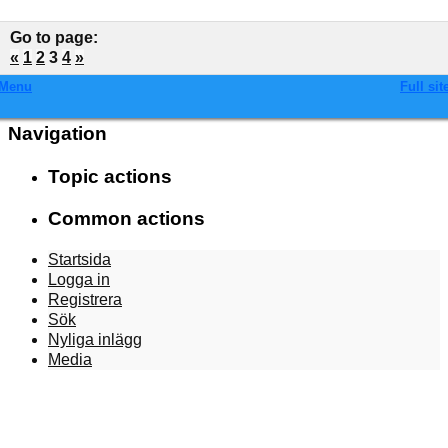
Go to page
:
«
1
2
3
4
»
Menu
Full sit
Navigation
Topic actions
Common actions
Startsida
Logga in
Registrera
Sök
Nyliga inlägg
Media