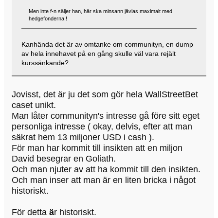
Men inte f-n säljer han, här ska minsann jävlas maximalt med
hedgefonderna !
Kanhända det är av omtanke om communityn, en dump
av hela innehavet på en gång skulle väl vara rejält
kurssänkande?
Jovisst, det är ju det som gör hela WallStreetBet
caset unikt.
Man låter communityn's intresse gå före sitt eget
personliga intresse ( okay, delvis, efter att man
säkrat hem 13 miljoner USD i cash ).
För man har kommit till insikten att en miljon
David besegrar en Goliath.
Och man njuter av att ha kommit till den insikten.
Och man inser att man är en liten bricka i något
historiskt.
För detta
ä
r historiskt.