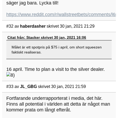
säger jag bara. Lycka till!
https://www.reddit.com/r/wallstreetbets/comments/l
#32
av
haberdasher
skrivet 30 jan, 2021 21:29
Citat från: Stacker skrivet 30 jan, 2021 16:06
Målet är ett spotpris på $75 i april, om short squeezen
faktiskt realiseras.
16 april. Time to plan a visit to the silver dealer.
#33
av
JL_GBG
skrivet 30 jan, 2021 21:59
Fortfarande underrapporterat i media, det här.
Finns all potential i världen att detta är något man
kommer prata om långt efteråt.