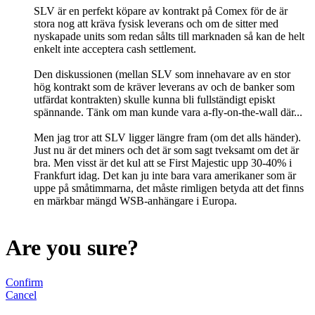
SLV är en perfekt köpare av kontrakt på Comex för de är
stora nog att kräva fysisk leverans och om de sitter med
nyskapade units som redan sålts till marknaden så kan de helt
enkelt inte acceptera cash settlement.
Den diskussionen (mellan SLV som innehavare av en stor
hög kontrakt som de kräver leverans av och de banker som
utfärdat kontrakten) skulle kunna bli fullständigt episkt
spännande. Tänk om man kunde vara a-fly-on-the-wall där...
Men jag tror att SLV ligger längre fram (om det alls händer).
Just nu är det miners och det är som sagt tveksamt om det är
bra. Men visst är det kul att se First Majestic upp 30-40% i
Frankfurt idag. Det kan ju inte bara vara amerikaner som är
uppe på småtimmarna, det måste rimligen betyda att det finns
en märkbar mängd WSB-anhängare i Europa.
Are you sure?
Confirm
Cancel