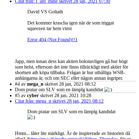
Citat från: I_am_mine skrivet 28 jan, 2021 07:30
David VS Goliath
Det kommer krascha igen när de som triggat
squeezen tar hem vinst
Error 404 (Not Found)!!1
Japp, men innan dess kan aktien bokstavligen gå hur högt
som helst, eftersom det inte finns tillräckligt med aktier för
shortsen ath köpa tillbaka. Frågan är hur uthålliga WSB-
anhängarna är, och om SEC eller någon annan ingriper.
#4
av
mega_n
skrivet 28 jan, 2021 08:12
Dom pratar om SLV som en lämplg kandidat
#5
av
cyber
skrivet 28 jan, 2021 10:28
Citat från: mega_n skrivet 28 jan, 2021 08:12
Dom pratar om SLV som en lämplg kandidat
Hmm... låter lite märkligt. Är de inspirerade av historien då
eller? (
https://en.wikipedia.org/wiki/Silver_Thursday
, för er