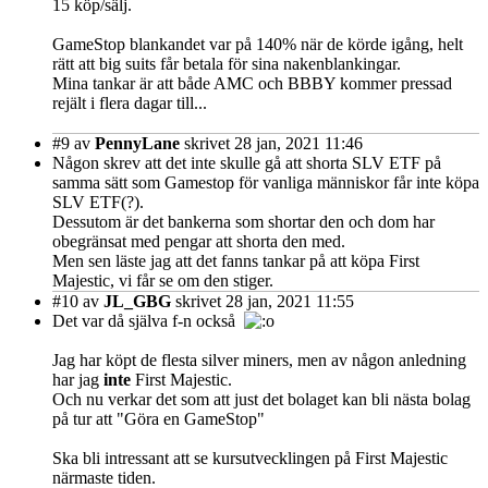
15 köp/sälj.
GameStop blankandet var på 140% när de körde igång, helt
rätt att big suits får betala för sina nakenblankingar.
Mina tankar är att både AMC och BBBY kommer pressad
rejält i flera dagar till...
#9
av
PennyLane
skrivet 28 jan, 2021 11:46
Någon skrev att det inte skulle gå att shorta SLV ETF på
samma sätt som Gamestop för vanliga människor får inte köpa
SLV ETF(?).
Dessutom är det bankerna som shortar den och dom har
obegränsat med pengar att shorta den med.
Men sen läste jag att det fanns tankar på att köpa First
Majestic, vi får se om den stiger.
#10
av
JL_GBG
skrivet 28 jan, 2021 11:55
Det var då själva f-n också
Jag har köpt de flesta silver miners, men av någon anledning
har jag
inte
First Majestic.
Och nu verkar det som att just det bolaget kan bli nästa bolag
på tur att "Göra en GameStop"
Ska bli intressant att se kursutvecklingen på First Majestic
närmaste tiden.