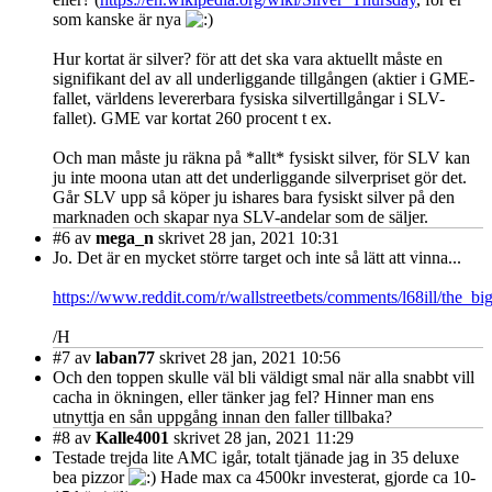
som kanske är nya
Hur kortat är silver? för att det ska vara aktuellt måste en
signifikant del av all underliggande tillgången (aktier i GME-
fallet, världens levererbara fysiska silvertillgångar i SLV-
fallet). GME var kortat 260 procent t ex.
Och man måste ju räkna på *allt* fysiskt silver, för SLV kan
ju inte moona utan att det underliggande silverpriset gör det.
Går SLV upp så köper ju ishares bara fysiskt silver på den
marknaden och skapar nya SLV-andelar som de säljer.
#6
av
mega_n
skrivet 28 jan, 2021 10:31
Jo. Det är en mycket större target och inte så lätt att vinna...
https://www.reddit.com/r/wallstreetbets/comments/l68ill/the_b
/H
#7
av
laban77
skrivet 28 jan, 2021 10:56
Och den toppen skulle väl bli väldigt smal när alla snabbt vill
cacha in ökningen, eller tänker jag fel? Hinner man ens
utnyttja en sån uppgång innan den faller tillbaka?
#8
av
Kalle4001
skrivet 28 jan, 2021 11:29
Testade trejda lite AMC igår, totalt tjänade jag in 35 deluxe
bea pizzor
Hade max ca 4500kr investerat, gjorde ca 10-