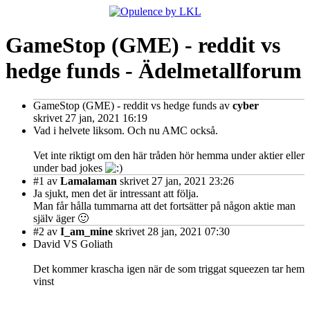
GameStop (GME) - reddit vs
hedge funds - Ädelmetallforum
GameStop (GME) - reddit vs hedge funds
av
cyber
skrivet 27 jan, 2021 16:19
Vad i helvete liksom. Och nu AMC också.
Vet inte riktigt om den här tråden hör hemma under aktier eller
under bad jokes
#1
av
Lamalaman
skrivet 27 jan, 2021 23:26
Ja sjukt, men det är intressant att följa.
Man får hålla tummarna att det fortsätter på någon aktie man
själv äger 🙂
#2
av
I_am_mine
skrivet 28 jan, 2021 07:30
David VS Goliath
Det kommer krascha igen när de som triggat squeezen tar hem
vinst