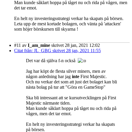
Man kunde såklart hoppa på tåget nu och rida på vågen, men
det tar emot.
En helt ny investeringsstrategi verkar ha skapats på börsen.
Leta upp de mest kortade bolagen, och vänta på 'attacken'
som höjer börskursen till skyarna !
#11
av
I_am_mine
skrivet 28 jan, 2021 12:02
Citat från: JL_GBG skrivet 28 jan, 2021 11:55
Det var då själva f-n också
Jag har köpt de flesta silver miners, men av
någon anledning har jag
inte
First Majestic.
Och nu verkar det som att just det bolaget kan bli
nästa bolag på tur att "Göra en GameStop"
Ska bli intressant att se kursutvecklingen på First
Majestic närmaste tiden.
Man kunde såklart hoppa på tåget nu och rida på
vågen, men det tar emot.
En helt ny investeringsstrategi verkar ha skapats
på börsen.