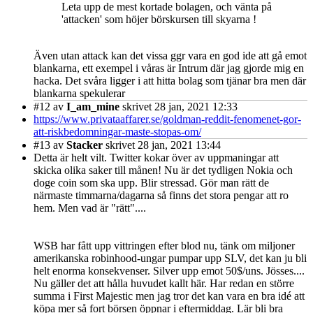
Leta upp de mest kortade bolagen, och vänta på
'attacken' som höjer börskursen till skyarna !
Även utan attack kan det vissa ggr vara en god ide att gå emot
blankarna, ett exempel i våras är Intrum där jag gjorde mig en
hacka. Det svåra ligger i att hitta bolag som tjänar bra men där
blankarna spekulerar
#12
av
I_am_mine
skrivet 28 jan, 2021 12:33
https://www.privataaffarer.se/goldman-reddit-fenomenet-gor-
att-riskbedomningar-maste-stopas-om/
#13
av
Stacker
skrivet 28 jan, 2021 13:44
Detta är helt vilt. Twitter kokar över av uppmaningar att
skicka olika saker till månen! Nu är det tydligen Nokia och
doge coin som ska upp. Blir stressad. Gör man rätt de
närmaste timmarna/dagarna så finns det stora pengar att ro
hem. Men vad är "rätt"....
WSB har fått upp vittringen efter blod nu, tänk om miljoner
amerikanska robinhood-ungar pumpar upp SLV, det kan ju bli
helt enorma konsekvenser. Silver upp emot 50$/uns. Jösses....
Nu gäller det att hålla huvudet kallt här. Har redan en större
summa i First Majestic men jag tror det kan vara en bra idé att
köpa mer så fort börsen öppnar i eftermiddag. Lär bli bra