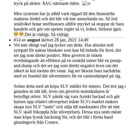
tryck på aktien $AG närmaste tiden.
Men systemet har ju alltid varit riggad till den finansiella
maktens fördel och det blir väl inte annorlunda nu. Så fort
småfolket hotar storfinansen alltför mycket så stoppar de bara
handeln och gör om spelets regler så vi, folket, förlorar igen.
Det är vidrigt. Så vidrigt.
#14
av
august
skrivet 28 jan, 2021 14:49
Vet inte riktigt vad jag tycker om detta. Har absolut noll
sympati för nakna blankare som kan bli brända för livet, det
ser jag som direkt positivt. Men givetvis är risken
överhängande att effekten på en enskild miner blir en pump-
and-dump och det ser jag som direkt negativt även om det
säkert är kul medan det varar. Jag ser liksom bara nackdelar
med en framtid där silverminers får en casinostämpel på sig.
Sedan detta med att köpa SLV istället för miners. Det tror jag i
grunden är rätt idé, även om givetvis motståndaren är
betydligt större. SLV påstår sig vara fysiskt backad och går
kursen upp relativt silverpriset måste SLVs market makers
skapa nya SLV ”units” och sälja till marknaden (för att inte
SLV skall frikoppla från silverpriset). Dessa nya units måste
man köpa fysisk backning för, och det blir i första hand
gissningsvis från Comex.