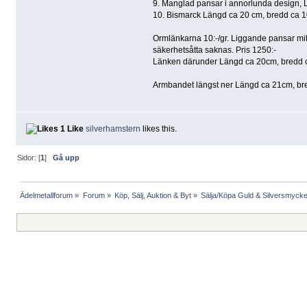
9. Manglad pansar i annorlunda design, L
10. Bismarck Längd ca 20 cm, bredd ca 10m
Ormlänkarna 10:-/gr. Liggande pansar mit
säkerhetsåtta saknas. Pris 1250:-
Länken därunder Längd ca 20cm, bredd ca 
Armbandet längst ner Längd ca 21cm, bred
1 Like
silverhamstern
likes this.
Sidor: [
1
]
Gå upp
Ädelmetallforum
»
Forum
»
Köp, Sälj, Auktion & Byt
»
Sälja/Köpa Guld & Silversmycke