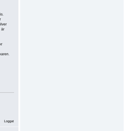
is.
r
ilver
 är
kr
karen.
Loggat