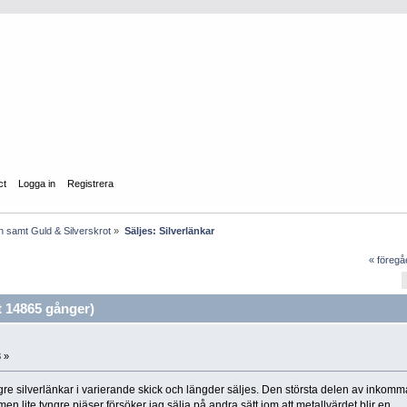
ct
Logga in
Registrera
n samt Guld & Silverskrot
»
Säljes: Silverlänkar
« föreg
t 14865 gånger)
 »
 tyngre silverlänkar i varierande skick och längder säljes. Den största delen av inkom
en lite tyngre pjäser försöker jag sälja på andra sätt iom att metallvärdet blir en