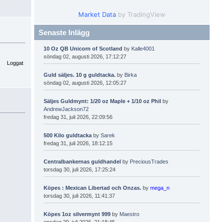
Market Data
by TradingView
Senaste Inlägg
10 Oz QB Unicorn of Scotland
by
Kalle4001
söndag 02, augusti 2026, 17:12:27
Loggat
Guld säljes. 10 g guldtacka.
by
Birka
söndag 02, augusti 2026, 12:05:27
Säljes Guldmynt: 1/20 oz Maple + 1/10 oz Phil
by
AndrewJackson72
fredag 31, juli 2026, 22:09:56
500 Kilo guldtacka
by
Sarek
fredag 31, juli 2026, 18:12:15
Centralbankernas guldhandel
by
PreciousTrades
torsdag 30, juli 2026, 17:25:24
Köpes : Mexican Libertad och Onzas.
by
mega_n
torsdag 30, juli 2026, 11:41:37
Köpes 1oz silvermynt 999
by
Maestro
onsdag 29, juli 2026, 21:18:45