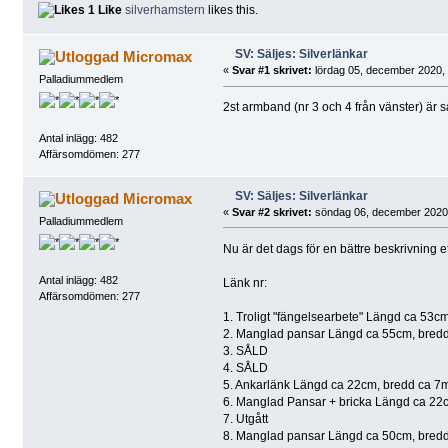
1 Like
silverhamstern
likes this.
SV: Säljes: Silverlänkar
Micromax
«
Svar #1 skrivet:
lördag 05, december 2020, 
Palladiummedlem
2st armband (nr 3 och 4 från vänster) är sål
Antal inlägg: 482
Affärsomdömen: 277
SV: Säljes: Silverlänkar
Micromax
«
Svar #2 skrivet:
söndag 06, december 2020,
Palladiummedlem
Nu är det dags för en bättre beskrivning ef
Antal inlägg: 482
Länk nr:
Affärsomdömen: 277
1. Troligt "fängelsearbete" Längd ca 53cm,
2. Manglad pansar Längd ca 55cm, bredd c
3. SÅLD
4. SÅLD
5. Ankarlänk Längd ca 22cm, bredd ca 7mm,
6. Manglad Pansar + bricka Längd ca 22cm,
7. Utgått
8. Manglad pansar Längd ca 50cm, bredd c