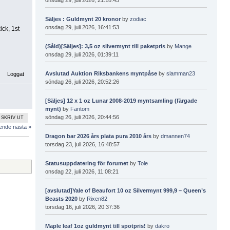
Säljes : Guldmynt 20 kronor
by
zodiac
onsdag 29, juli 2026, 16:41:53
ck, 1st
(Såld)[Säljes]: 3,5 oz silvermynt till paketpris
by
Mange
onsdag 29, juli 2026, 01:39:11
Avslutad Auktion Riksbankens myntpåse
by
slamman23
Loggat
söndag 26, juli 2026, 20:52:26
[Säljes] 12 x 1 oz Lunar 2008-2019 myntsamling (färgade
mynt)
by
Fantom
söndag 26, juli 2026, 20:44:56
SKRIV UT
ående
nästa »
Dragon bar 2026 års plata pura 2010 års
by
dmannen74
torsdag 23, juli 2026, 16:48:57
Statusuppdatering för forumet
by
Tole
onsdag 22, juli 2026, 11:08:21
[avslutad]Yale of Beaufort 10 oz Silvermynt 999,9 – Queen’s
Beasts 2020
by
Rixen82
torsdag 16, juli 2026, 20:37:36
Maple leaf 1oz guldmynt till spotpris!
by
dakro