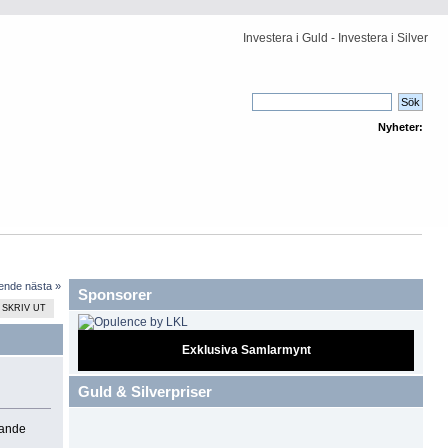
Investera i Guld - Investera i Silver
Nyheter:
ående
nästa »
Sponsorer
SKRIV UT
Exklusiva Samlarmynt
Guld & Silverpriser
mande