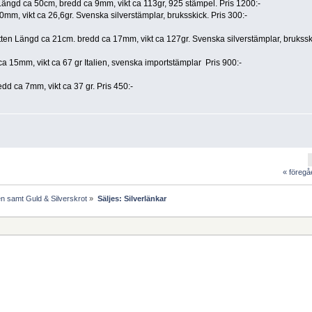
ängd ca 50cm, bredd ca 9mm, vikt ca 113gr, 925 stämpel. Pris 1200:-
m, vikt ca 26,6gr. Svenska silverstämplar, bruksskick. Pris 300:-
ten Längd ca 21cm. bredd ca 17mm, vikt ca 127gr. Svenska silverstämplar, bruksski
15mm, vikt ca 67 gr Italien, svenska importstämplar Pris 900:-
d ca 7mm, vikt ca 37 gr. Pris 450:-
« föreg
n samt Guld & Silverskrot
»
Säljes: Silverlänkar