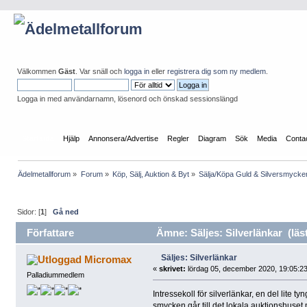
Välkommen
Gäst
. Var snäll och
logga in
eller
registrera dig som ny medlem
.
Logga in med användarnamn, lösenord och önskad sessionslängd
Startsida
Hjälp
Annonsera/Advertise
Regler
Diagram
Sök
Media
Conta
Ädelmetallforum
»
Forum
»
Köp, Sälj, Auktion & Byt
»
Sälja/Köpa Guld & Silversmycke
Sidor: [
1
]
Gå ned
Författare
Ämne: Säljes: Silverlänkar (läs
Säljes: Silverlänkar
Micromax
«
skrivet:
lördag 05, december 2020, 19:05:23
Palladiummedlem
Intressekoll för silverlänkar, en del lite
smycken går till det lokala auktionshuset m