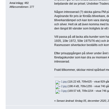
Antal inlägg: 482
betydande del av priset. Undviker Tradera 
Affärsomdömen: 277
Någon intresserad (?) skicka gärna PM på
Avgörande för pris är förstås tillverkare,
tillverkarstämpel och kan tom vara slarvigt
och silver. Helt ok att även komma med bud 
den längst till vänster som troligtvis är et
Vill passa på att tacka alla kunder som han
1935, 10kr 1972, 50kr 1975/76 etc) och äve
Rasmussen silvertackor beställts och komme
Efter prisuppgången på silver under året 
företagskunder som kan dra av momsen kom
intresserad.
Frakt tillkommer, skickar minst spårbart me
1.jpg
(116.22 kB, 709x625 - visat 829 gå
2.jpg
(198.4 kB, 709x1255 - visat 740 gå
3.jpg
(169.57 kB, 709x1154 - visat 746 g
«
Senast ändrad: lördag 05, december 2020, 