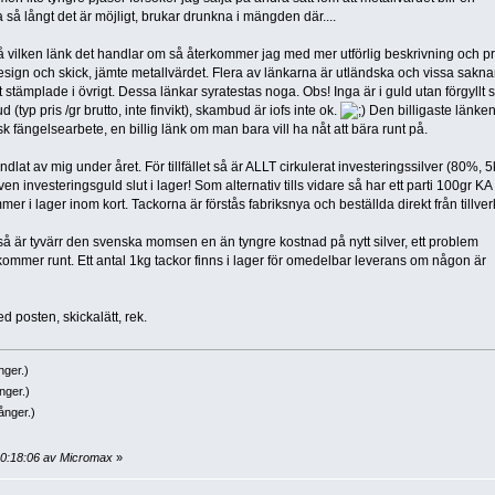
så långt det är möjligt, brukar drunkna i mängden där....
 vilken länk det handlar om så återkommer jag med mer utförlig beskrivning och pr
 design och skick, jämte metallvärdet. Flera av länkarna är utländska och vissa sakna
 stämplade i övrigt. Dessa länkar syratestas noga. Obs! Inga är i guld utan förgyllt s
(typ pris /gr brutto, inte finvikt), skambud är iofs inte ok.
Den billigaste länken
t sk fängelsearbete, en billig länk om man bara vill ha nåt att bära runt på.
dlat av mig under året. För tillfället så är ALLT cirkulerat investeringssilver (80%, 5
n investeringsguld slut i lager! Som alternativ tills vidare så har ett parti 100gr KA
r i lager inom kort. Tackorna är förstås fabriksnya och beställda direkt från tillver
så är tyvärr den svenska momsen en än tyngre kostnad på nytt silver, ett problem
mer runt. Ett antal 1kg tackor finns i lager för omedelbar leverans om någon är
d posten, skickalätt, rek.
nger.)
nger.)
ånger.)
20:18:06 av Micromax
»